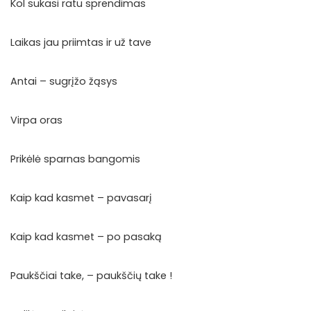
Kol sukasi ratu sprendimas
Laikas jau priimtas ir už tave
Antai – sugrįžo žąsys
Virpa oras
Prikėlė sparnas bangomis
Kaip kad kasmet – pavasarį
Kaip kad kasmet – po pasaką
Paukščiai take, – paukščių take !