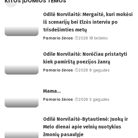
KITOS ĮDOMIOS TEMOS
Odilė Norvilaitė: Mergaitė, kuri mokėsi
iš scenarijų bei Elzės interviu po
trisdešimties metų
Pamario žinios
2026 18 birželio
Posted
by
Odile Norvilaitė: Norėčiau pristatyti
kiek pamirštą poezijos žanrą
Pamario žinios
2026 8 gegužės
Posted
by
Mama…
Pamario žinios
2026 3 gegužės
Posted
by
Odilė Norvilaitė-Bytautienė: Juokų ir
Melo dienai apie velnių nuotykius
žmonių pasaulyje