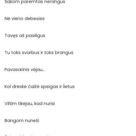
Šakom paremtas nerangus
Nė vieno debesies
Tavęs aš pasiilgus
Tu toks svarbus ir toks brangus
Pavasarinis vėjau…
Kol drėskė čaižė speigas ir lietus
Viltim tikėjau, kad nurisi
Bangom nuneši