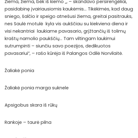
Žiema, žiema, bėk iš kiemo „, – skandavo persirengėliai,
pasidabinę įvairiausiomis kaukėmis… Tikėkimės, kad daug
sniego, šalčio ir speigo atnešusi žiema, greitai pasitrauks,
nes Saulė motulė kyla vis aukščiau su kiekviena diena ir
visi nekantriai laukiame pavasario, grįžtančių iš tolimų
kraštų namolio paukščių… Tam viltingam laukimui
sutrumpinti – siunčiu savo poezijos, dedikuotos
pavasariui”, – rašo kūrėja iš Palangos Odilė Norvilaitė.
Žaliakė ponia
Žaliakė ponia marga suknele
Apsigobus skara iš rūkų
Rankoje – taurė pilna