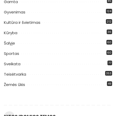
85
Gamta
124
Gyvenimas
212
Kultūra ir švietimas
36
Kūryba
60
Šalyje
60
Sportas
77
Sveikata
353
Teisėtvarka
49
Žemės ūkis