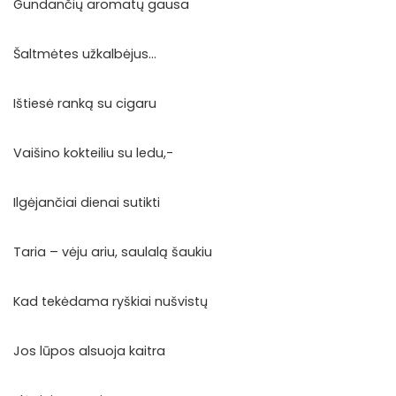
Gundančių aromatų gausa
Šaltmėtes užkalbėjus…
Ištiesė ranką su cigaru
Vaišino kokteiliu su ledu,-
Ilgėjančiai dienai sutikti
Taria – vėju ariu, saulalą šaukiu
Kad tekėdama ryškiai nušvistų
Jos lūpos alsuoja kaitra