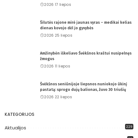
2026 17 liepos
Šilutės rajone mirė jaunas vyras – medikai kelias
dienas kovojo dėl jo gyvybės
2026 25 liepos
Amžinybėn iškeliavo Švėkšnos kraštui nusipelnęs
žmogus
2026 11 liepos
Švėkšnos seniūnijoje liepsnos nuniokojo ūkinį
pastatą: sprogo dujų balionas, žuvo 30 triušių
2026 22 liepos
KATEGORIJOS
229
Aktualijos