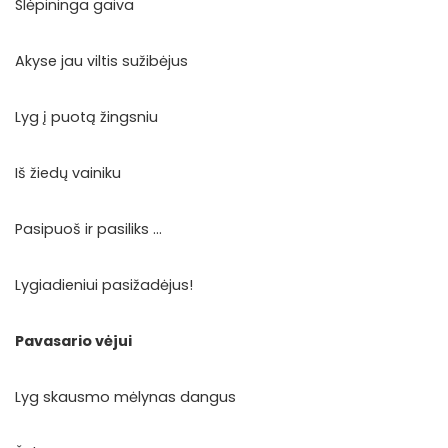
Slėpininga gaiva
Akyse jau viltis sužibėjus
Lyg į puotą žingsniu
Iš žiedų vainiku
Pasipuoš ir pasiliks …
Lygiadieniui pasižadėjus!
Pavasario vėjui
Lyg skausmo mėlynas dangus