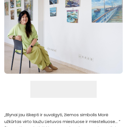
„Blynai jau iškepti ir suvalgyti, žiemos simbolis Morė
užkūrtas virto laužu Lietuvos miestuose ir miesteliuose… ”