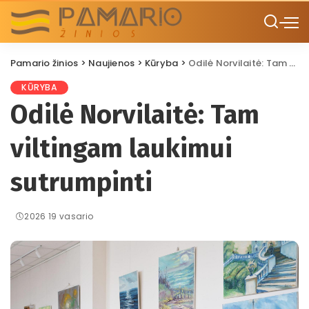
Pamario žinios
>
Naujienos
>
Kūryba
>
Odilė Norvilaitė: Tam viltingam laukimui sutrumpinti
KŪRYBA
Odilė Norvilaitė: Tam
viltingam laukimui
sutrumpinti
2026 19 vasario