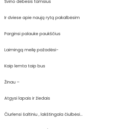
Švino debesis tamsius
Ir dviese apie naują rytą pakalbėsim
Parginsi palauke paukščius
Laimingą meilę pažadėsi-
Kaip lemta taip bus
Žinau –
Atgysi lapais ir žiedais
Čiurlensi šaltiniu , lakštingala čiulbėsi…