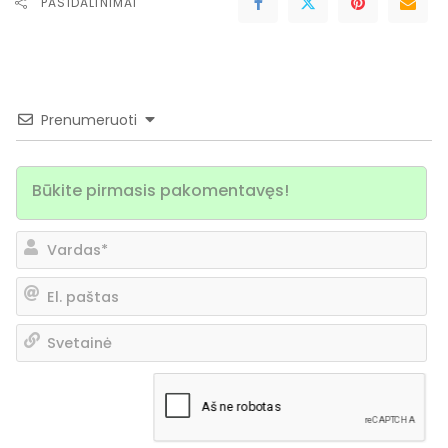
PASIDALINIMAI
Prenumeruoti
Va
El.
pa
Sv