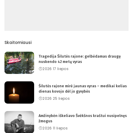
Skaitomiausi
Tragedija Šilutės rajone: gelbėdamas draugę
nuskendo 42 metų vyras
2026 17 liepos
Šilutės rajone mirė jaunas vyras – medikai kelias
dienas kovojo dėl jo gyvybės
2026 25 liepos
Amžinybėn iškeliavo Švėkšnos kraštui nusipelnęs
žmogus
2026 11 liepos