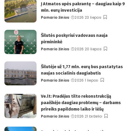
Į Atmatos upės pakrantę – daugiau kaip 9
mln. eurų investicija
Pamario žinios
2026 23 liepos
Posted
by
Šilutės poskyriui vadovaus nauja
pirmininkė
Pamario žinios
2026 20 liepos
Posted
by
Šilutėje už 1,77 mln. eurų bus pastatytas
naujas socialinis daugiabutis
Pamario žinios
2026 1 liepos
Posted
by
Ve.lt: Pradėjus tilto rekonstrukciją
paaiškėjo daugiau problemų – darbams
prireiks papildomo laiko ir lėšų
Pamario žinios
2026 21 birželio
Posted
by