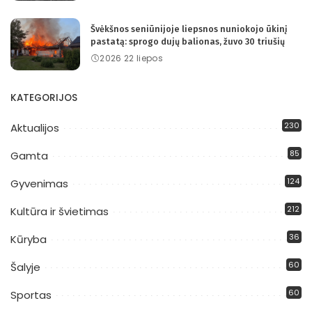
Švėkšnos seniūnijoje liepsnos nuniokojo ūkinį
pastatą: sprogo dujų balionas, žuvo 30 triušių
2026 22 liepos
KATEGORIJOS
230
Aktualijos
85
Gamta
124
Gyvenimas
212
Kultūra ir švietimas
36
Kūryba
60
Šalyje
60
Sportas