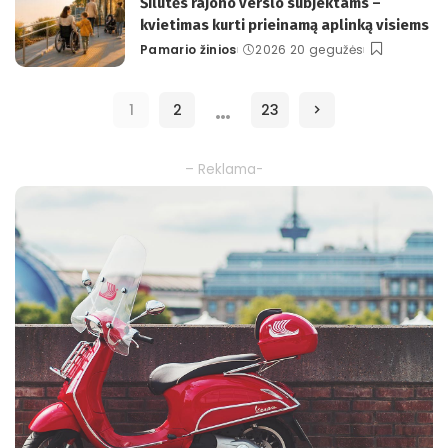
Šilutės rajono verslo subjektams –
kvietimas kurti prieinamą aplinką visiems
Pamario žinios
2026 20 gegužės
Posted
by
…
1
2
23
– Reklama-