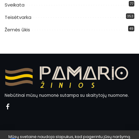
77
Sveikata
353
Teisėtvarka
49
Žemės ūkis
Nebūtinai mūsų nuomonė sutampa su skaitytojų nuomone.
Mūsų svetainė naudoja slapukus, kad pagerintu jūsų naršymą.