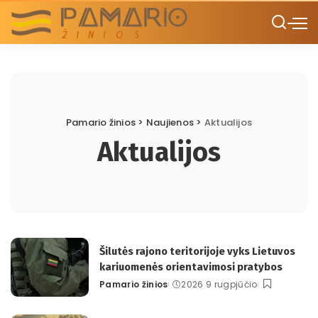
Pamario žinios
>
Naujienos
>
Aktualijos
Aktualijos
Šilutės rajono teritorijoje vyks Lietuvos
kariuomenės orientavimosi pratybos
Pamario žinios
2026 9 rugpjūčio
Posted
by