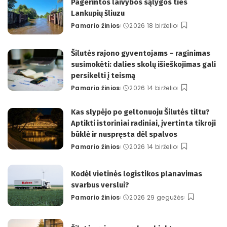
Pagerintos laivybos sąlygos ties
Lankupių šliuzu
Pamario žinios
2026 18 birželio
Posted
by
Šilutės rajono gyventojams – raginimas
susimokėti: dalies skolų išieškojimas gali
persikelti į teismą
Pamario žinios
2026 14 birželio
Posted
by
Kas slypėjo po geltonuoju Šilutės tiltu?
Aptikti istoriniai radiniai, įvertinta tikroji
būklė ir nuspręsta dėl spalvos
Pamario žinios
2026 14 birželio
Posted
by
Kodėl vietinės logistikos planavimas
svarbus verslui?
Pamario žinios
2026 29 gegužės
Posted
by