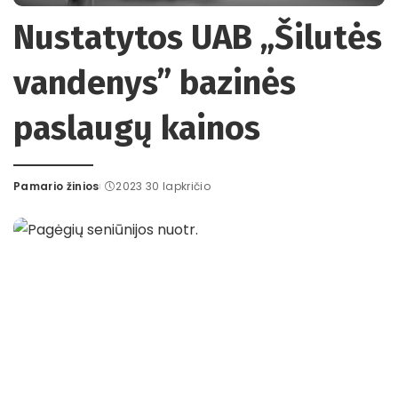
Nustatytos UAB „Šilutės
vandenys” bazinės
paslaugų kainos
Pamario žinios
2023 30 lapkričio
Posted
by