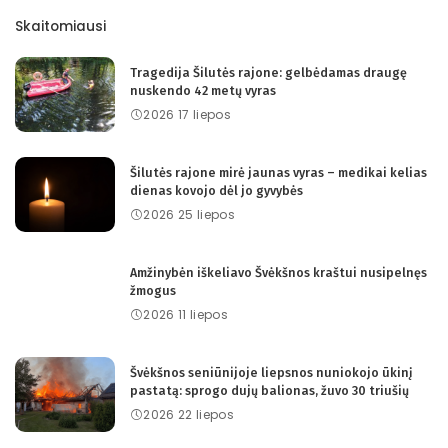
Skaitomiausi
Tragedija Šilutės rajone: gelbėdamas draugę
nuskendo 42 metų vyras
2026 17 liepos
Šilutės rajone mirė jaunas vyras – medikai kelias
dienas kovojo dėl jo gyvybės
2026 25 liepos
Amžinybėn iškeliavo Švėkšnos kraštui nusipelnęs
žmogus
2026 11 liepos
Švėkšnos seniūnijoje liepsnos nuniokojo ūkinį
pastatą: sprogo dujų balionas, žuvo 30 triušių
2026 22 liepos