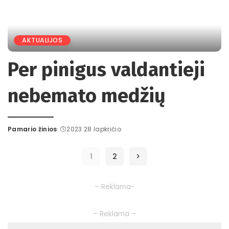
AKTUALIJOS
Per pinigus valdantieji
nebemato medžių
Pamario žinios
2023 28 lapkričio
Posted
by
1
2
– Reklama-
– Reklama –