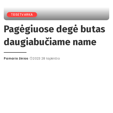
TEISĖTVARKA
Pagėgiuose degė butas
daugiabučiame name
Pamario žinios
2023 28 lapkričio
Posted
by