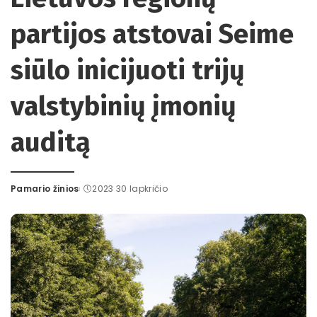
partijos atstovai Seime
siūlo inicijuoti trijų
valstybinių įmonių
auditą
Pamario žinios
2023 30 lapkričio
Posted
by