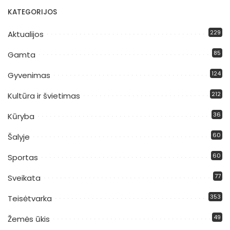
KATEGORIJOS
229
Aktualijos
85
Gamta
124
Gyvenimas
212
Kultūra ir švietimas
36
Kūryba
60
Šalyje
60
Sportas
77
Sveikata
353
Teisėtvarka
49
Žemės ūkis