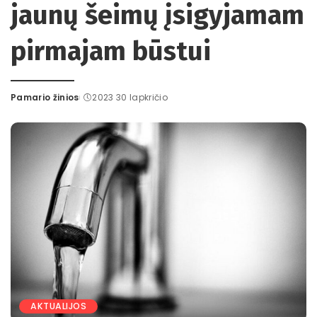
jaunų šeimų įsigyjamam
pirmajam būstui
Pamario žinios
2023 30 lapkričio
Posted
by
AKTUALIJOS