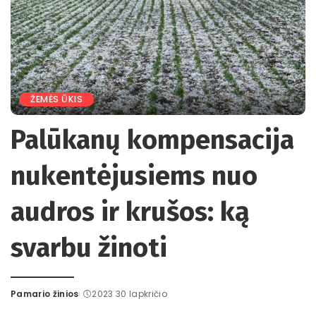
ŽEMĖS ŪKIS
Palūkanų kompensacija
nukentėjusiems nuo
audros ir krušos: ką
svarbu žinoti
Pamario žinios
2023 30 lapkričio
Posted
by