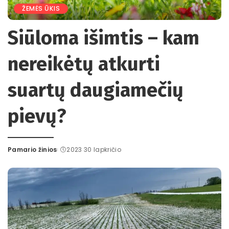
ŽEMĖS ŪKIS
Siūloma išimtis – kam
nereikėtų atkurti
suartų daugiamečių
pievų?
Pamario žinios
2023 30 lapkričio
Posted
by