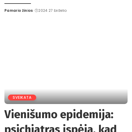
Pamario žinios
2024 27 birželio
Posted
by
SVEIKATA
Vienišumo epidemija:
psichiatras įspėja, kad