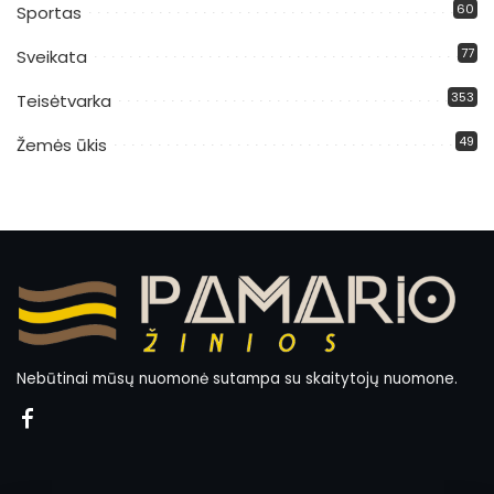
60
Sportas
77
Sveikata
353
Teisėtvarka
49
Žemės ūkis
Nebūtinai mūsų nuomonė sutampa su skaitytojų nuomone.