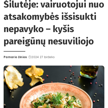
Šilutėje: vairuotojui nuo
atsakomybės išsisukti
nepavyko – kyšis
pareigūnų nesuviliojo
Pamario žinios
2024 27 birželio
Posted
by