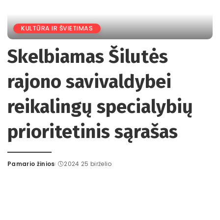
KULTŪRA IR ŠVIETIMAS
Skelbiamas Šilutės
rajono savivaldybei
reikalingų specialybių
prioritetinis sąrašas
Pamario žinios
2024 25 birželio
Posted
by