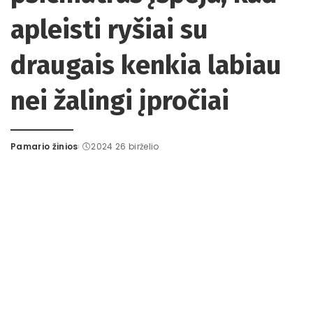
apleisti ryšiai su
draugais kenkia labiau
nei žalingi įpročiai
Pamario žinios
2024 26 birželio
Posted
by