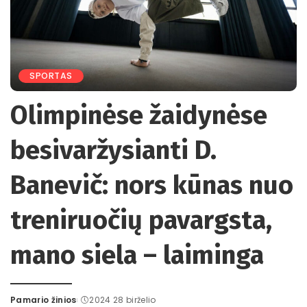
SPORTAS
Olimpinėse žaidynėse
besivaržysianti D.
Banevič: nors kūnas nuo
treniruočių pavargsta,
mano siela – laiminga
Pamario žinios
2024 28 birželio
Posted