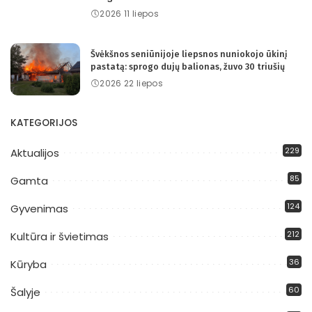
2026 11 liepos
Švėkšnos seniūnijoje liepsnos nuniokojo ūkinį
pastatą: sprogo dujų balionas, žuvo 30 triušių
2026 22 liepos
KATEGORIJOS
229
Aktualijos
85
Gamta
124
Gyvenimas
212
Kultūra ir švietimas
36
Kūryba
60
Šalyje