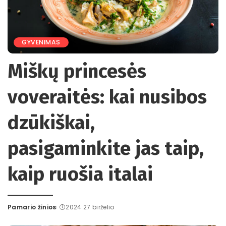
GYVENIMAS
Miškų princesės
voveraitės: kai nusibos
dzūkiškai,
pasigaminkite jas taip,
kaip ruošia italai
Pamario žinios
2024 27 birželio
Posted
by