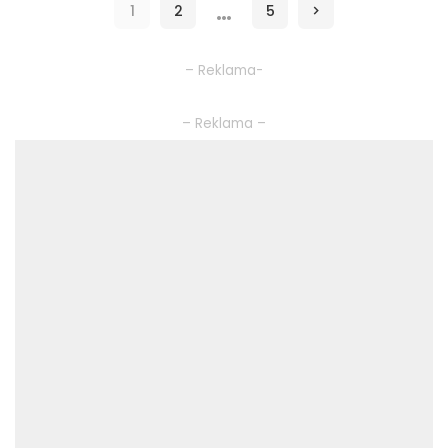
…
1
2
5
– Reklama-
– Reklama –