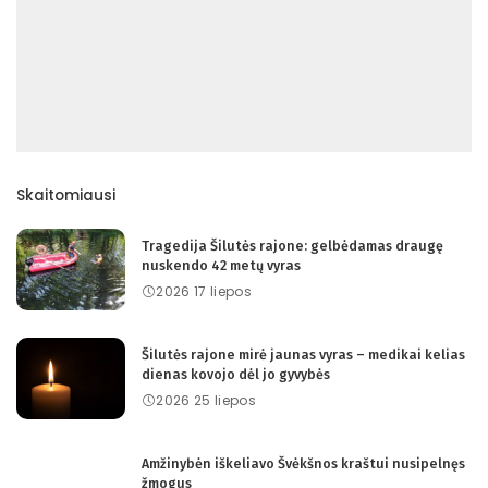
Skaitomiausi
Tragedija Šilutės rajone: gelbėdamas draugę
nuskendo 42 metų vyras
2026 17 liepos
Šilutės rajone mirė jaunas vyras – medikai kelias
dienas kovojo dėl jo gyvybės
2026 25 liepos
Amžinybėn iškeliavo Švėkšnos kraštui nusipelnęs
žmogus