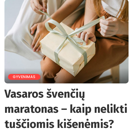
GYVENIMAS
Vasaros švenčių
maratonas – kaip nelikti
tuščiomis kišenėmis?