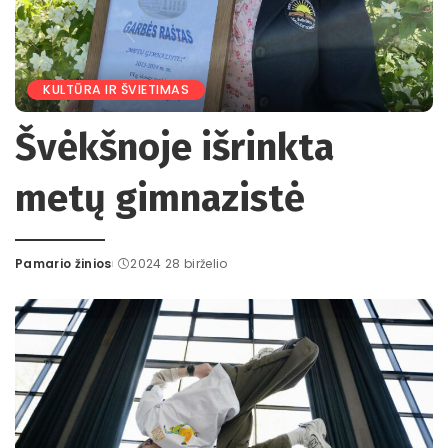
KULTŪRA IR ŠVIETIMAS
Švėkšnoje išrinkta
metų gimnazistė
Pamario žinios
2024 28 birželio
Posted
by