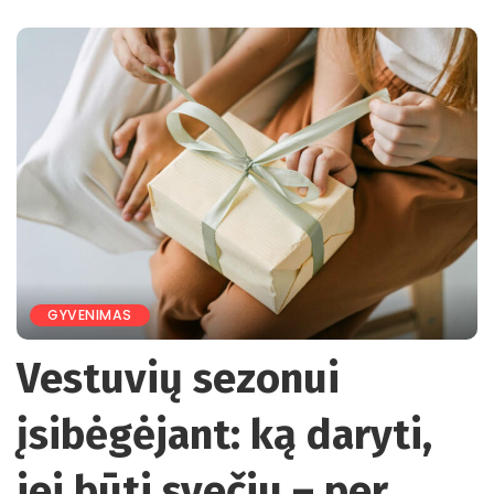
by
GYVENIMAS
Vestuvių sezonui
įsibėgėjant: ką daryti,
jei būti svečiu – per