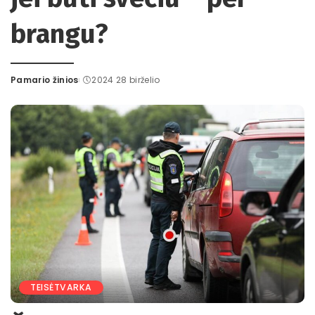
brangu?
Pamario žinios
2024 28 birželio
Posted
by
TEISĖTVARKA