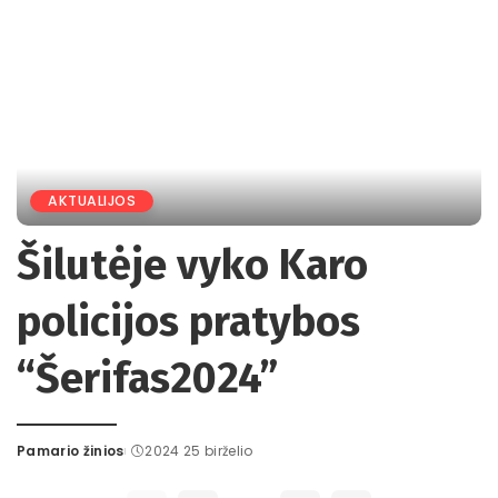
AKTUALIJOS
Šilutėje vyko Karo
policijos pratybos
“Šerifas2024”
Pamario žinios
2024 25 birželio
Posted
by