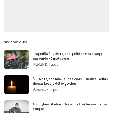
Skaitomiausi
Tragedija Šilutės rajone: gelbėdamas draugę
nuskendo 42 metų vyras
2026 17 liepos
Šilutės rajone mirė jaunas vyras – medikai kelias
dienas kovojo dėl jo gyvybės
2026 25 liepos
Amžinybėn iškeliavo Švėkšnos kraštui nusipelnęs
žmogus