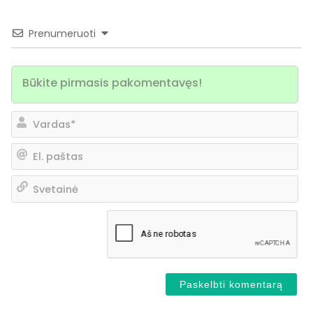
Prenumeruoti
Va
El.
pa
Sv