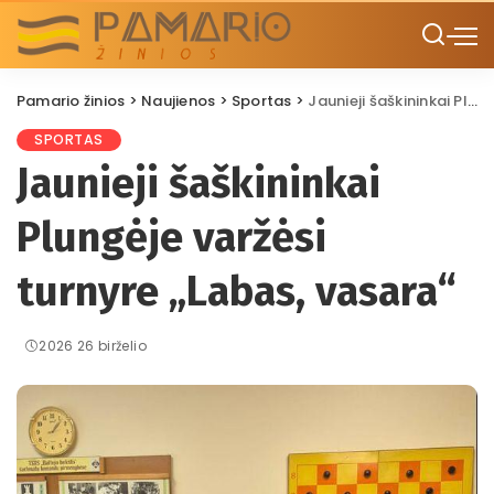
Pamario žinios
>
Naujienos
>
Sportas
>
Jaunieji šaškininkai Plungėje varžėsi turnyre „Labas, vasara“
SPORTAS
Jaunieji šaškininkai
Plungėje varžėsi
turnyre „Labas, vasara“
2026 26 birželio