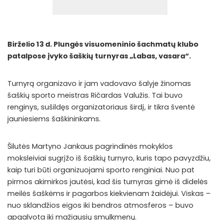
Birželio 13 d. Plungės visuomeninio šachmatų klubo
patalpose įvyko šaškių turnyras „Labas, vasara“.
Turnyrą organizavo ir jam vadovavo šalyje žinomas
šaškių sporto meistras Ričardas Valužis. Tai buvo
renginys, sušildęs organizatoriaus širdį, ir tikra šventė
jauniesiems šaškininkams.
Šilutės Martyno Jankaus pagrindinės mokyklos
moksleiviai sugrįžo iš šaškių turnyro, kuris tapo pavyzdžiu,
kaip turi būti organizuojami sporto renginiai. Nuo pat
pirmos akimirkos jautėsi, kad šis turnyras gimė iš didelės
meilės šaškėms ir pagarbos kiekvienam žaidėjui. Viskas –
nuo sklandžios eigos iki bendros atmosferos – buvo
apgalvota iki mažiausių smulkmenų.