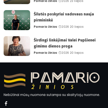
Pamario žinios
2026 23 liepos
Posted
by
Šilutės poskyriui vadovaus nauja
pirmininkė
Pamario žinios
2026 20 liepos
Posted
by
Širdingi linkėjimai Valei Pupšienei
gimimo dienos proga
Pamario žinios
2026 20 liepos
Posted
by
Nebūtinai mūsų nuomonė sutampa su skaitytojų nuomone.