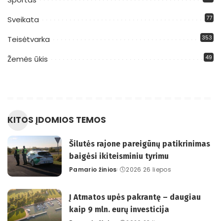
77
Sveikata
353
Teisėtvarka
49
Žemės ūkis
KITOS ĮDOMIOS TEMOS
Šilutės rajone pareigūnų patikrinimas
baigėsi ikiteisminiu tyrimu
Pamario žinios
2026 26 liepos
Posted
by
Į Atmatos upės pakrantę – daugiau
kaip 9 mln. eurų investicija