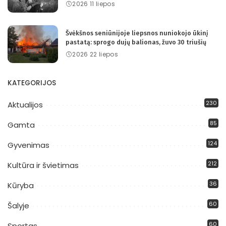
2026 11 liepos
Švėkšnos seniūnijoje liepsnos nuniokojo ūkinį
pastatą: sprogo dujų balionas, žuvo 30 triušių
2026 22 liepos
KATEGORIJOS
230
Aktualijos
85
Gamta
124
Gyvenimas
212
Kultūra ir švietimas
36
Kūryba
60
Šalyje
60
Sportas