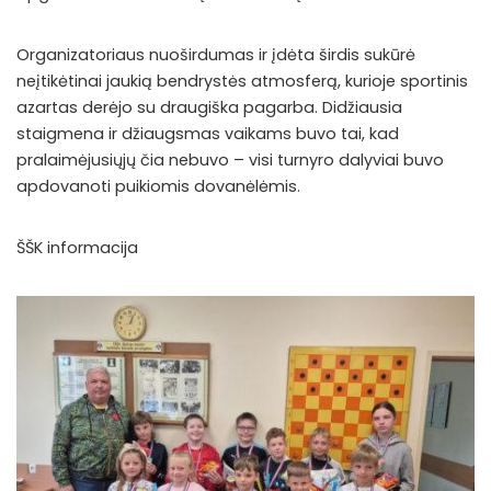
Organizatoriaus nuoširdumas ir įdėta širdis sukūrė
neįtikėtinai jaukią bendrystės atmosferą, kurioje sportinis
azartas derėjo su draugiška pagarba. Didžiausia
staigmena ir džiaugsmas vaikams buvo tai, kad
pralaimėjusiųjų čia nebuvo – visi turnyro dalyviai buvo
apdovanoti puikiomis dovanėlėmis.
ŠŠK informacija