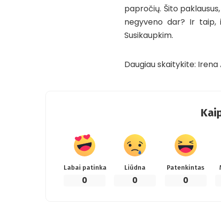
papročių. Šito paklausus,
negyveno dar? Ir taip, i
Susikaupkim.
Daugiau skaitykite:
Irena
Kaip
Labai patinka
Liūdna
Patenkintas
0
0
0