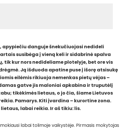
a, apypiečiu danguje šnekučiuojasi nedideli
rtais susibėga į vieną keli ir sidabrinė spalva
, tik kur nors nedideliame plotelyje, bet ore vis
drėgmė. Ją išduoda apatine puse į išorę atsisukę
liomis eilėmis rikiuoja nemenkas pietų vėjas –
kdamas gatve jis maloniai apkabina ir truputėlį
abu; tikėkimės lietaus, o jo čia, šiame Lietuvos
reikia. Pamarys. Kiti įvardina – kurortine zona.
taus, labai reikia. Ir aš tikiu: lis.
 mokiausi labai tolimoje vaikystėje. Pirmasis mokytojas