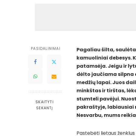
PASIDALINIMAI
Pagaliau šilta, saulėt
kamuoliniai debesys. Ka
patamsėja. Jeigu ir lytų
dėlto jaučiama silpna 
medžių lapai. Juos dai
minkštas ir tirštas, lė
stumteli pavėjui. Nuost
SKAITYTI
pakraštyje, labiausiai 
SEKANTĮ
Nesvarbu, mums reikia lie
Pastebėti lietaus ženklus