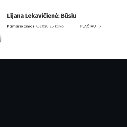
Lijana Lekavičienė: Būsiu
PLAČIAU
Pamario žinios
2026 25 kovo
Posted
by