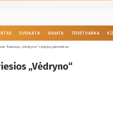
ORTAS
SVEIKATA
GAMTA
TEISĖTVARKA
K
enė. Šviesios „Vėdryno“ radybų akimirkos
viesios „Vėdryno“