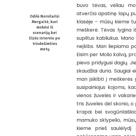
buvo tėvas, vėliau moky
atverčia apatinę lapų pu
Odilė Norvilaitė:
klasėje – mūsų kieme tuo
Mergaitė, kuri
mokėsi iš
meškerė. Tėvas lygina iš
scenarijų bei
supiltus kabliukus. Mano t
Elzės interviu po
trisdešimties
neįkibs. Man liepiama pa
metų
Eisim per Molio kalvą, pr
pieva pridygusi dagių. Jie
skaudžiai duria. Saugiai e
man įsikibti į meškerės g
susipainiojus kojoms, 
vienos žuvelės ir vakari
tris žuveles dėl skonio, o
krapai bei svogūnlaiški
mamuko sklypelio, mūsų 
kieme prieš saulėlydį 