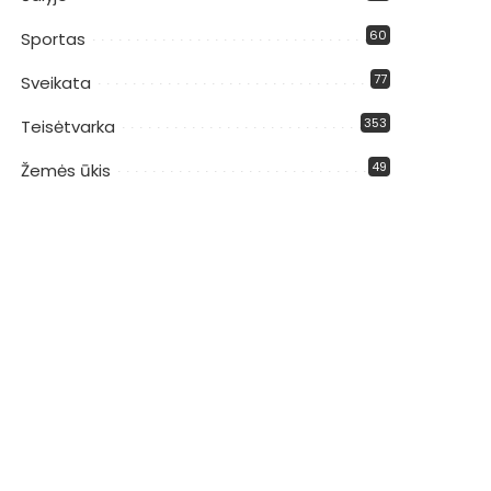
60
Sportas
77
Sveikata
353
Teisėtvarka
49
Žemės ūkis