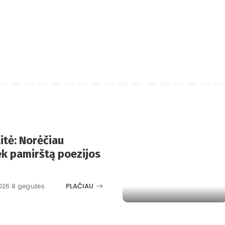
itė: Norėčiau
iek pamirštą poezijos
PLAČIAU
026 8 gegužės