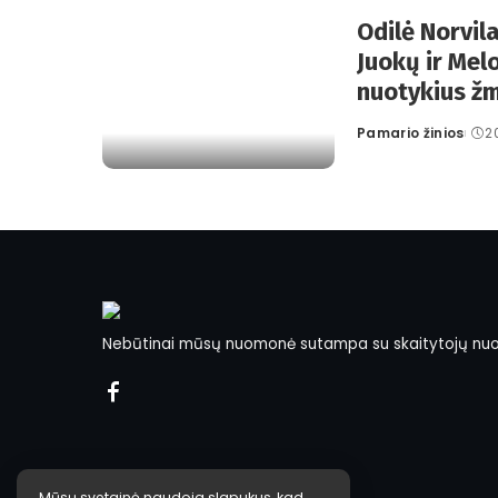
Odilė Norvil
Juokų ir Melo
nuotykius žm
Pamario žinios
2
Posted
by
Nebūtinai mūsų nuomonė sutampa su skaitytojų nu
Mūsų svetainė naudoja slapukus, kad