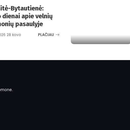
aitė-Bytautienė:
 dienai apie velnių
onių pasaulyje
PLAČIAU
026 28 kovo
omone.