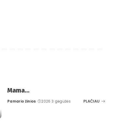
Mama…
PLAČIAU
Pamario žinios
2026 3 gegužės
Posted
by