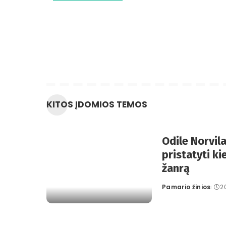
KITOS ĮDOMIOS TEMOS
Odile Norvila
pristatyti k
žanrą
Pamario žinios
2
Posted
by