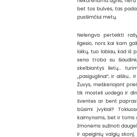
nekūrenama ugnis, nėra ir
bet tos bulvės, tas pad
pusšimčiui metų.
Nelengva perteikti rašy
ilgesio, nors kai kam gal
laikų, tuo labiau, kad i
sena troba su šiaudiniu
skelbiantys lietų… turi
„pasiguglinai“, ir aišku… 
Žuvys, meškeriojant prieš
tik mosteli uodega ir d
šventes ar bent paprast
būsimi įvykiai? Tokiuo
kaimynams, bet ir toms
žmonėms sužinoti daugelį
ir apeiginių valgių skonį