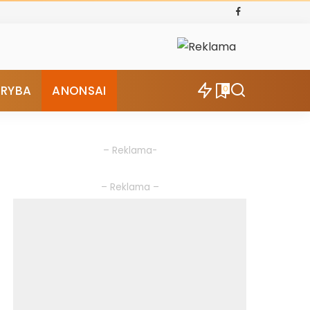
ŪRYBA
ANONSAI
0
– Reklama-
– Reklama –