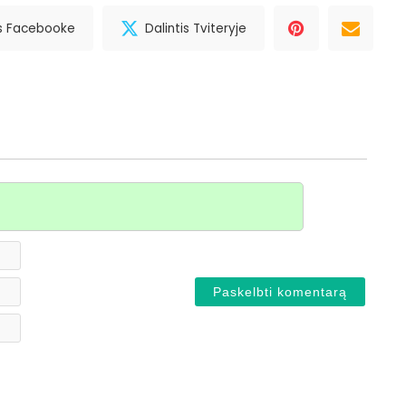
is Facebooke
Dalintis Tviteryje
Vardas*
El.
paštas
Svetainė