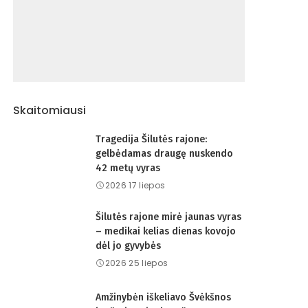
Skaitomiausi
Tragedija Šilutės rajone:
gelbėdamas draugę nuskendo
42 metų vyras
2026 17 liepos
Šilutės rajone mirė jaunas vyras
– medikai kelias dienas kovojo
dėl jo gyvybės
2026 25 liepos
Amžinybėn iškeliavo Švėkšnos