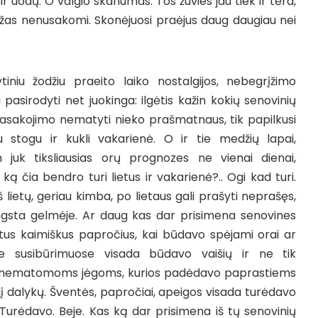
 uodų. O valgio skanumas. Tos žuvies jau tiek ir tėra,
ažas nenusakomi. Skonėjuosi praėjus daug daugiau nei
tiniu žodžiu praeito laiko nostalgijos, nebegrįžimo
i pasirodyti net juokinga: ilgėtis kažin kokių senovinių
š pasakojimo nematyti nieko prašmatnaus, tik papilkusi
 stogu ir kukli vakarienė. O ir tie medžių lapai,
m juk tiksliausias orų prognozes ne vienai dienai,
Ir ką čia bendro turi lietus ir vakarienė?.. Ogi kad turi.
 lietų, geriau kimba, po lietaus gali prašyti neprašęs,
ingsta gelmėje. Ar daug kas dar prisimena senovines
us kaimiškus papročius, kai būdavo spėjami orai ar
se susibūrimuose visada būdavo vaišių ir ne tik
 nematomoms jėgoms, kurios padėdavo paprastiems
 dalykų. Šventės, papročiai, apeigos visada turėdavo
. Turėdavo. Beje. Kas ką dar prisimena iš tų senovinių