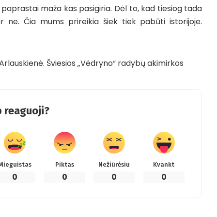
 paprastai maža kas pasigiria. Dėl to, kad tiesiog tada
r ne. Čia mums prireikia šiek tiek pabūti istorijoje.
 Arlauskienė. Šviesios „Vėdryno“ radybų akimirkos
 reaguoji?
Mieguistas
Piktas
Nežiūrėsiu
Kvankt
0
0
0
0