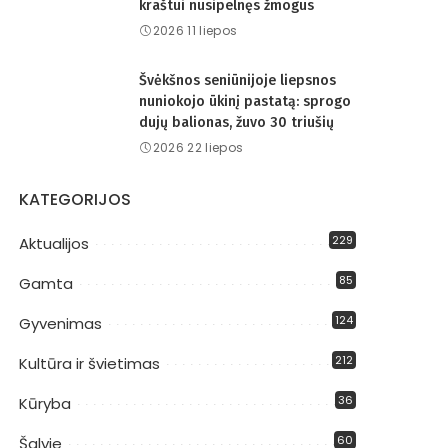
kraštui nusipelnęs žmogus
2026 11 liepos
Švėkšnos seniūnijoje liepsnos
nuniokojo ūkinį pastatą: sprogo
dujų balionas, žuvo 30 triušių
2026 22 liepos
KATEGORIJOS
229
Aktualijos
85
Gamta
124
Gyvenimas
212
Kultūra ir švietimas
36
Kūryba
60
Šalyje