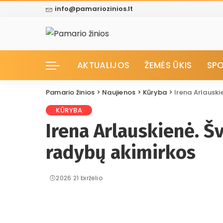
info@pamariozinios.lt
AKTUALIJOS
ŽEMĖS ŪKIS
SP
Pamario žinios
>
Naujienos
>
Kūryba
>
Irena Arlauski
KŪRYBA
Irena Arlauskienė. Š
radybų akimirkos
2026 21 birželio