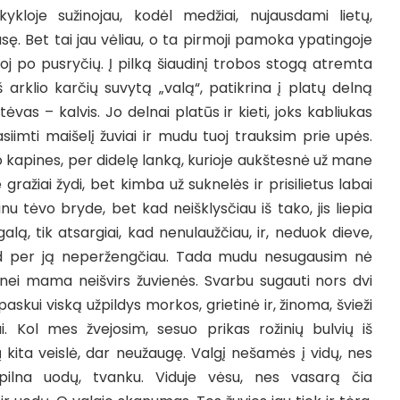
kloje sužinojau, kodėl medžiai, nujausdami lietų,
sę. Bet tai jau vėliau, o ta pirmoji pamoka ypatingoje
j po pusryčių. Į pilką šiaudinį trobos stogą atremta
 arklio karčių suvytą „valą“, patikrina į platų delną
ėvas – kalvis. Jo delnai platūs ir kieti, joks kabliukas
siimti maišelį žuviai ir mudu tuoj trauksim prie upės.
o kapines, per didelę lanką, kurioje aukštesnė už mane
 gražiai žydi, bet kimba už suknelės ir prisilietus labai
inu tėvo bryde, bet kad neišklysčiau iš tako, jis liepia
alą, tik atsargiai, kad nenulaužčiau, ir, neduok dieve,
kad per ją neperžengčiau. Tada mudu nesugausim nė
enei mama neišvirs žuvienės. Svarbu sugauti nors dvi
 paskui viską užpildys morkos, grietinė ir, žinoma, švieži
ai. Kol mes žvejosim, sesuo prikas rožinių bulvių iš
kita veislė, dar neužaugę. Valgį nešamės į vidų, nes
pilna uodų, tvanku. Viduje vėsu, nes vasarą čia