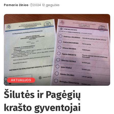
Pamario žinios
2024 12 gegužės
Posted
by
AKTUALIJOS
Šilutės ir Pagėgių
krašto gyventojai