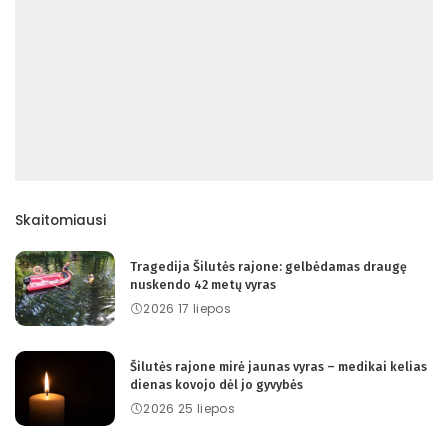
Skaitomiausi
Tragedija Šilutės rajone: gelbėdamas draugę
nuskendo 42 metų vyras
2026 17 liepos
Šilutės rajone mirė jaunas vyras – medikai kelias
dienas kovojo dėl jo gyvybės
2026 25 liepos