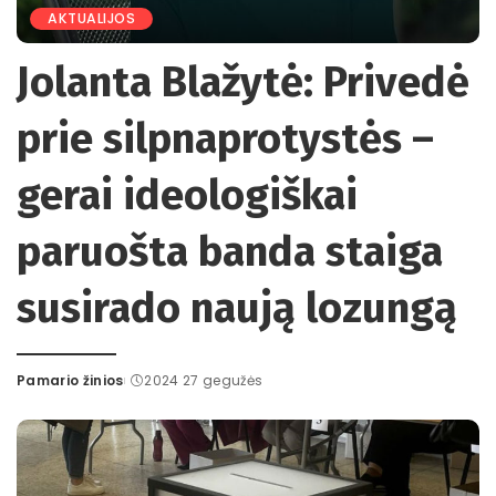
AKTUALIJOS
Jolanta Blažytė: Privedė
prie silpnaprotystės –
gerai ideologiškai
paruošta banda staiga
susirado naują lozungą
Pamario žinios
2024 27 gegužės
Posted
by