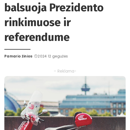
balsuoja Prezidento
rinkimuose ir
referendume
Pamario žinios
2024 12 gegužės
Posted
by
– Reklama-