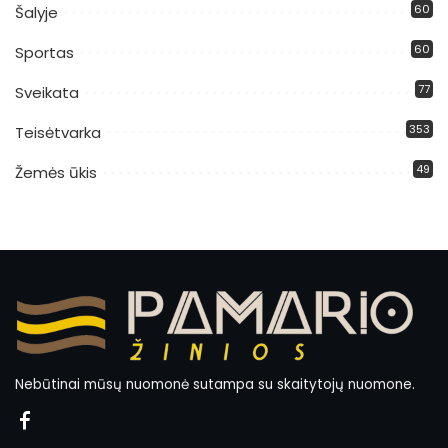
60
Šalyje
60
Sportas
77
Sveikata
353
Teisėtvarka
49
Žemės ūkis
Nebūtinai mūsų nuomonė sutampa su skaitytojų nuomone.