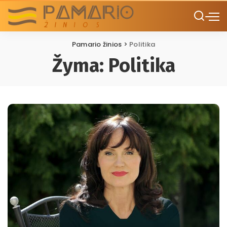
Pamario žinios
>
Politika
Žyma:
Politika