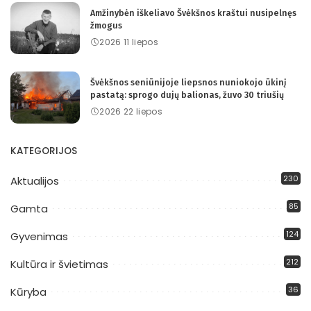
Amžinybėn iškeliavo Švėkšnos kraštui nusipelnęs
žmogus
2026 11 liepos
Švėkšnos seniūnijoje liepsnos nuniokojo ūkinį
pastatą: sprogo dujų balionas, žuvo 30 triušių
2026 22 liepos
KATEGORIJOS
230
Aktualijos
85
Gamta
124
Gyvenimas
212
Kultūra ir švietimas
36
Kūryba