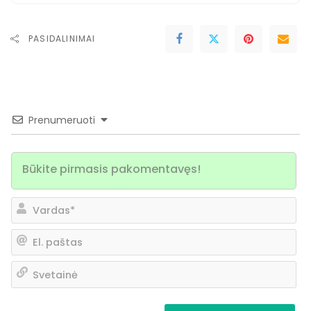
PASIDALINIMAI
Prenumeruoti
Va
El.
pa
Sv