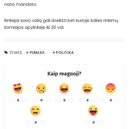
nario mandato.
Rinkėjai savo valią gali išreikšti bet kurioje šalies rinkimų
komisijos apylinkėje iki 20 val.
PIRMAS
POLITIKA
ŽYMĖS
Kaip reaguoji?
0
0
0
0
0
0
0