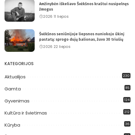
Amžinybėn iškeliavo Švėkšnos kraštui nusipelnęs
žmogus
2026 11 liepos
Švėkšnos seniūnijoje liepsnos nuniokojo ūkinį
pastatą: sprogo dujų balionas, žuvo 30 triušių
2026 22 liepos
KATEGORIJOS
230
Aktualijos
85
Gamta
124
Gyvenimas
212
Kultūra ir švietimas
36
Kūryba