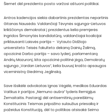
Šiemet dėl prezidento posto varžosi aštuoni politikai.
Antros kadencijos siekia dabartinis prezidentas nepartinis
Gitanas Nausėda. Valdančioji Tėvynės sąjunga-Lietuvos
krikščionys demokratai į prezidentus kelia premjerės
Ingridos Šimonytės kandidatūrą, valdančiajai koalicijai
priklausanti Laisvės partija – Vytauto Didžiojo
universiteto Teisės fakulteto dekaną Dainių Žalimą,
opozicinė Darbo partija – savo lyderį, parlamentarą
Andrių Mazuronį, kita opozicinė politinė jėga, Demokratų
sąjunga „Vardan Lietuvos“, kelia buvusį krašto apsaugos
viceministrą Giedrimą Jeglinską.
Save išsikėlė advokatas Ignas Vėgėlė, medikas Eduardas
Vaitkus ir partijos „Nemuno aušra“ lyderis Remigijus
Žemaitaitis. Pastarąjį dėl antisemitinių pareiškimų
Konstitucinis Teismas pripažino sulaužius priesaiką ir
pažeidus Konstituciją, dėl to politikas atsisakė Seimo