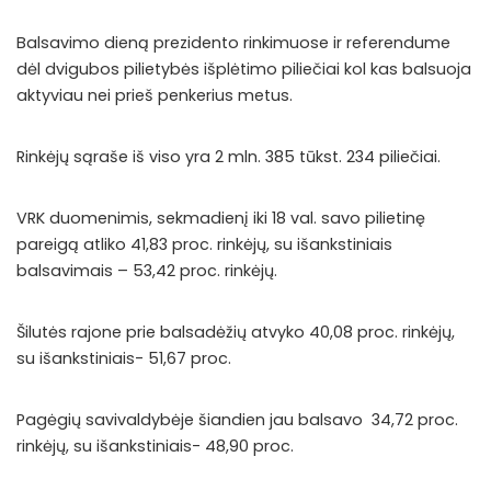
Balsavimo dieną prezidento rinkimuose ir referendume
dėl dvigubos pilietybės išplėtimo piliečiai kol kas balsuoja
aktyviau nei prieš penkerius metus.
Rinkėjų sąraše iš viso yra 2 mln. 385 tūkst. 234 piliečiai.
VRK duomenimis, sekmadienį iki 18 val. savo pilietinę
pareigą atliko 41,83 proc. rinkėjų, su išankstiniais
balsavimais – 53,42 proc. rinkėjų.
Šilutės rajone prie balsadėžių atvyko 40,08 proc. rinkėjų,
su išankstiniais- 51,67 proc.
Pagėgių savivaldybėje šiandien jau balsavo 34,72 proc.
rinkėjų, su išankstiniais- 48,90 proc.