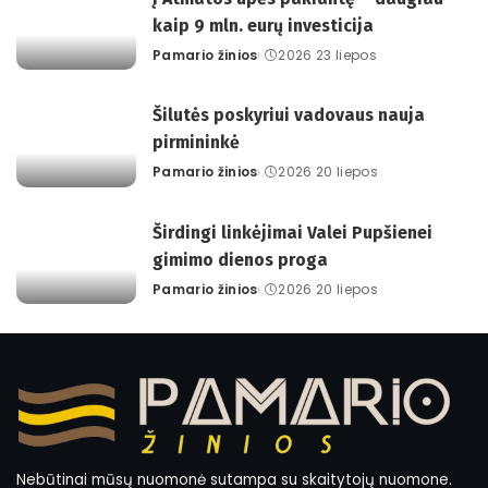
kaip 9 mln. eurų investicija
Pamario žinios
2026 23 liepos
Posted
by
Šilutės poskyriui vadovaus nauja
pirmininkė
Pamario žinios
2026 20 liepos
Posted
by
Širdingi linkėjimai Valei Pupšienei
gimimo dienos proga
Pamario žinios
2026 20 liepos
Posted
by
Nebūtinai mūsų nuomonė sutampa su skaitytojų nuomone.