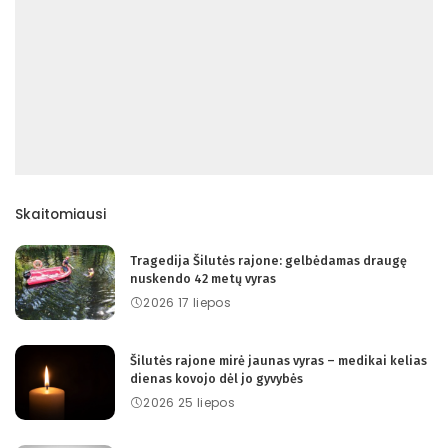
Skaitomiausi
Tragedija Šilutės rajone: gelbėdamas draugę
nuskendo 42 metų vyras
2026 17 liepos
Šilutės rajone mirė jaunas vyras – medikai kelias
dienas kovojo dėl jo gyvybės
2026 25 liepos