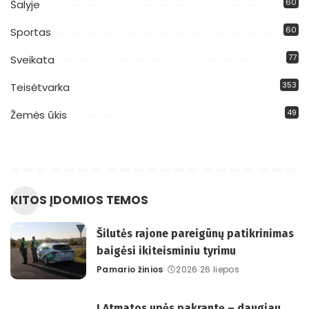
60
Šalyje
60
Sportas
77
Sveikata
353
Teisėtvarka
49
Žemės ūkis
KITOS ĮDOMIOS TEMOS
Šilutės rajone pareigūnų patikrinimas
baigėsi ikiteisminiu tyrimu
Pamario žinios
2026 26 liepos
Posted
by
Į Atmatos upės pakrantę – daugiau