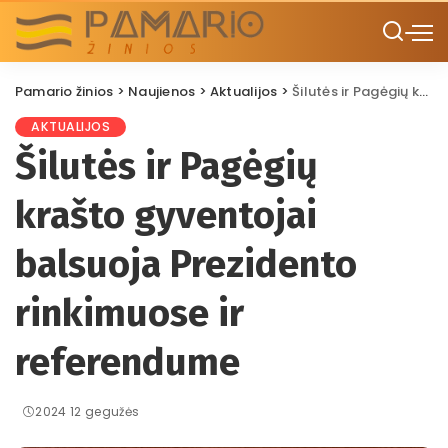
Pamario žinios
>
Naujienos
>
Aktualijos
>
Šilutės ir Pagėgių krašto gyventojai balsuoja Prezidento rinkimuose ir referendume
AKTUALIJOS
Šilutės ir Pagėgių
krašto gyventojai
balsuoja Prezidento
rinkimuose ir
referendume
2024 12 gegužės