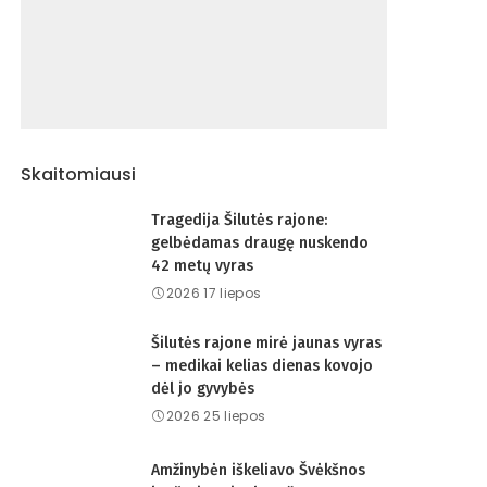
Skaitomiausi
Tragedija Šilutės rajone:
gelbėdamas draugę nuskendo
42 metų vyras
2026 17 liepos
Šilutės rajone mirė jaunas vyras
– medikai kelias dienas kovojo
dėl jo gyvybės
2026 25 liepos
Amžinybėn iškeliavo Švėkšnos