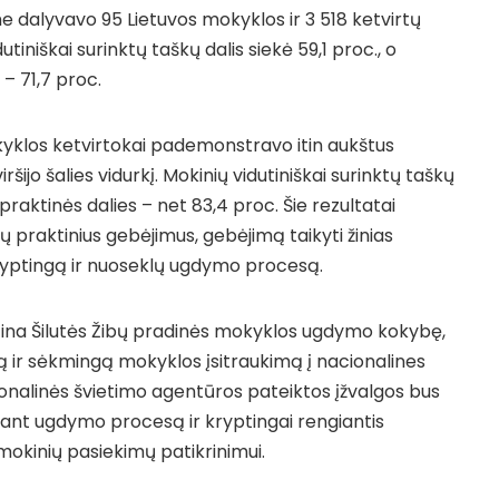
dalyvavo 95 Lietuvos mokyklos ir 3 518 ketvirtų
utiniškai surinktų taškų dalis siekė 59,1 proc., o
 – 71,7 proc.
kyklos ketvirtokai pademonstravo itin aukštus
iršijo šalies vidurkį. Mokinių vidutiniškai surinktų taškų
 praktinės dalies – net 83,4 proc. Šie rezultatai
ių praktinius gebėjimus, gebėjimą taikyti žinias
kryptingą ir nuoseklų ugdymo procesą.
irtina Šilutės Žibų pradinės mokyklos ugdymo kokybę,
ir sėkmingą mokyklos įsitraukimą į nacionalines
ionalinės švietimo agentūros pateiktos įžvalgos bus
nant ugdymo procesą ir kryptingai rengiantis
okinių pasiekimų patikrinimui.