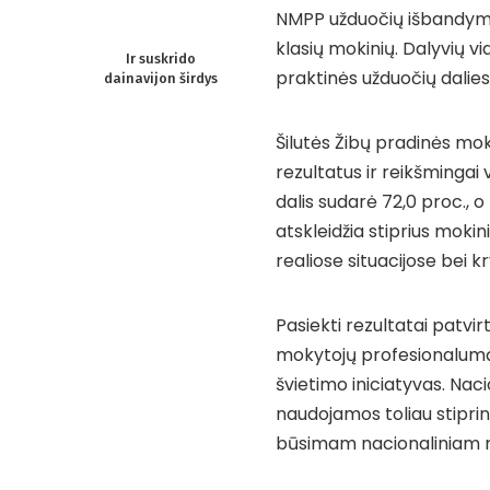
NMPP užduočių išbandyme 
klasių mokinių. Dalyvių vid
Ir suskrido
praktinės užduočių dalies
dainavijon širdys
Šilutės Žibų pradinės mo
rezultatus ir reikšmingai v
dalis sudarė 72,0 proc., o
atskleidžia stiprius mokin
realiose situacijose bei 
Pasiekti rezultatai patv
mokytojų profesionalumą 
švietimo iniciatyvas. Nac
naudojamos toliau stipri
būsimam nacionaliniam m