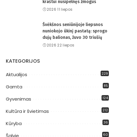
kraštui nusipelnęs žmogus
2026 11 liepos
Švėkšnos seniūnijoje liepsnos
nuniokojo ūkinį pastatą: sprogo
dujų balionas, žuvo 30 triušių
2026 22 liepos
KATEGORIJOS
229
Aktualijos
85
Gamta
124
Gyvenimas
212
Kultūra ir švietimas
36
Kūryba
60
Šalyje