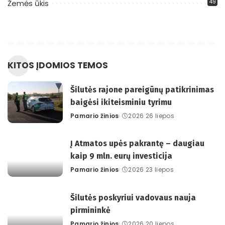
49
Žemės ūkis
KITOS ĮDOMIOS TEMOS
Šilutės rajone pareigūnų patikrinimas
baigėsi ikiteisminiu tyrimu
Pamario žinios
2026 26 liepos
Posted
by
Į Atmatos upės pakrantę – daugiau
kaip 9 mln. eurų investicija
Pamario žinios
2026 23 liepos
Posted
by
Šilutės poskyriui vadovaus nauja
pirmininkė
Pamario žinios
2026 20 liepos