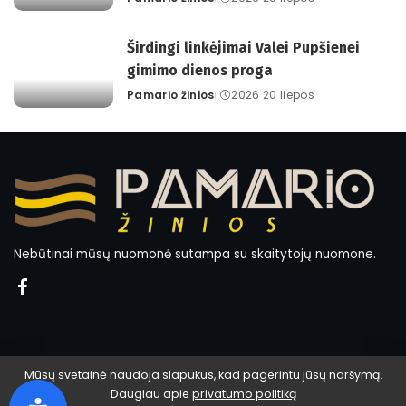
Posted
by
Širdingi linkėjimai Valei Pupšienei
gimimo dienos proga
Pamario žinios
2026 20 liepos
Posted
by
Nebūtinai mūsų nuomonė sutampa su skaitytojų nuomone.
Mūsų svetainė naudoja slapukus, kad pagerintu jūsų naršymą.
Daugiau apie
privatumo politiką