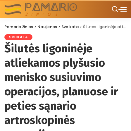
Pamario žinios
>
Naujienos
>
Sveikata
>
Šilutės ligoninėje atliekamos plyšusio menisko susiuvimo operacijos, planuose ir peties sąnario artroskopinės operacijos
SVEIKATA
Šilutės ligoninėje
atliekamos plyšusio
menisko susiuvimo
operacijos, planuose ir
peties sąnario
artroskopinės