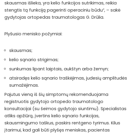
skausmas išlieka, yra kelio funkcijos sutrikimas, reikia
stengtis tą funkciją pagerinti operaciniu būdu“, – sakė
gydytojas ortopedas traumatologas G. Drūlia.
Plyšusio menisko požymiai:
skausmas;
kelio sąnario strigimas;
sunkumas lipant laiptais, aukštyn arba žemyn;
atsiradęs kelio sąnario traškėjimas, judesių amplitudės
sumažėjimas.
Pajutus vieną iš šių simptomų rekomenduojama
registruotis gydytojo ortopedo traumatologo
konsultacijai (su šeimos gydytojo siuntimu). Specialistas
atliks apžiūrą, įvertins kelio sąnario funkcijas,
skausmingumo taškus, paskirs rentgeno tyrimus. Kilus
įtarimui, kad gali būti plyšęs meniskas, pacientas