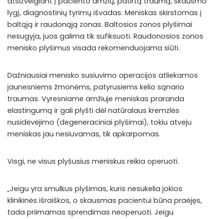
atsižvelgiant į paciento amžių, patirtą traumą, skausmo
lygį, diagnostinių tyrimų išvadas. Meniskas skirstomas į
baltąją ir raudonąją zonas. Baltosios zonos plyšimai
nesugyja, juos galima tik sufiksuoti. Raudonosios zonos
menisko plyšimus visada rekomenduojama siūti.
Dažniausiai menisko susiuvimo operacijos atliekamos
jaunesniems žmonėms, patyrusiems kelio sąnario
traumas. Vyresniame amžiuje meniskas praranda
elastingumą ir gali plyšti dėl natūralaus kremzlės
nusidėvėjimo (degeneraciniai plyšimai), tokiu atveju
meniskas jau nesiuvamas, tik apkarpomas.
Visgi, ne visus plyšusius meniskus reikia operuoti.
„Jeigu yra smulkus plyšimas, kuris nesukelia jokios
klinikinės išraiškos, o skausmas pacientui būna praėjęs,
tada priimamas sprendimas neoperuoti. Jeigu