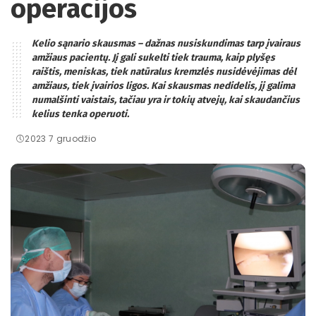
operacijos
Kelio sąnario skausmas – dažnas nusiskundimas tarp įvairaus
amžiaus pacientų. Jį gali sukelti tiek trauma, kaip plyšęs
raištis, meniskas, tiek natūralus kremzlės nusidėvėjimas dėl
amžiaus, tiek įvairios ligos. Kai skausmas nedidelis, jį galima
numalšinti vaistais, tačiau yra ir tokių atvejų, kai skaudančius
kelius tenka operuoti.
2023 7 gruodžio