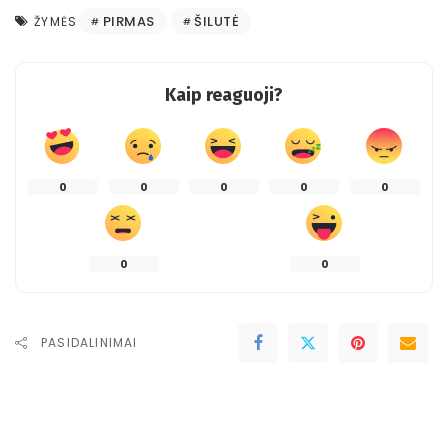
PIRMAS
ŠILUTĖ
ŽYMĖS
Kaip reaguoji?
0
0
0
0
0
0
0
PASIDALINIMAI