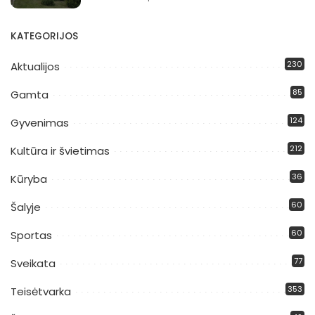
KATEGORIJOS
230
Aktualijos
85
Gamta
124
Gyvenimas
212
Kultūra ir švietimas
36
Kūryba
60
Šalyje
60
Sportas
77
Sveikata
353
Teisėtvarka