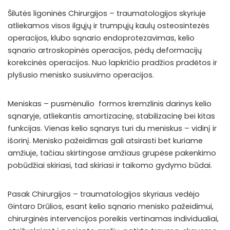
Šilutės ligoninės Chirurgijos – traumatologijos skyriuje
atliekamos visos ilgųjų ir trumpųjų kaulų osteosintezės
operacijos, klubo sąnario endoprotezavimas, kelio
sąnario artroskopinės operacijos, pėdų deformacijų
korekcinės operacijos. Nuo lapkričio pradžios pradėtos ir
plyšusio menisko susiuvimo operacijos.
Meniskas – pusmėnulio formos kremzlinis darinys kelio
sąnaryje, atliekantis amortizacinę, stabilizacinę bei kitas
funkcijas. Vienas kelio sąnarys turi du meniskus – vidinį ir
išorinį. Menisko pažeidimas gali atsirasti bet kuriame
amžiuje, tačiau skirtingose amžiaus grupėse pakenkimo
pobūdžiai skiriasi, tad skiriasi ir taikomo gydymo būdai.
Pasak Chirurgijos – traumatologijos skyriaus vedėjo
Gintaro Drūlios, esant kelio sąnario menisko pažeidimui,
chirurginės intervencijos poreikis vertinamas individualiai,