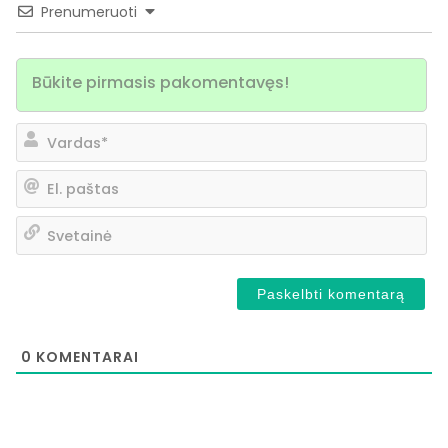
Prenumeruoti
Va
El.
pa
Sv
0
KOMENTARAI