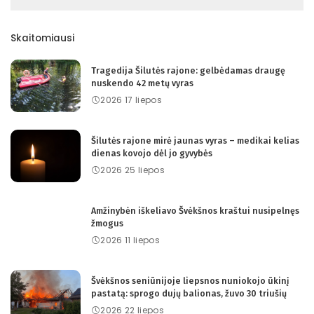
Skaitomiausi
Tragedija Šilutės rajone: gelbėdamas draugę
nuskendo 42 metų vyras
2026 17 liepos
Šilutės rajone mirė jaunas vyras – medikai kelias
dienas kovojo dėl jo gyvybės
2026 25 liepos
Amžinybėn iškeliavo Švėkšnos kraštui nusipelnęs
žmogus
2026 11 liepos
Švėkšnos seniūnijoje liepsnos nuniokojo ūkinį
pastatą: sprogo dujų balionas, žuvo 30 triušių
2026 22 liepos