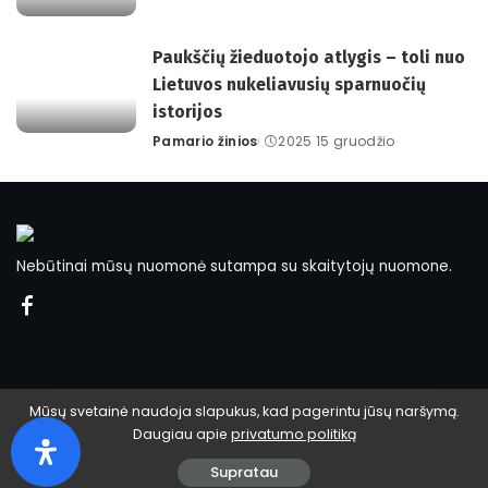
by
Paukščių žieduotojo atlygis – toli nuo
Lietuvos nukeliavusių sparnuočių
istorijos
Pamario žinios
2025 15 gruodžio
Posted
by
Nebūtinai mūsų nuomonė sutampa su skaitytojų nuomone.
Mūsų svetainė naudoja slapukus, kad pagerintu jūsų naršymą.
Daugiau apie
privatumo politiką
© 2024 Pamario žinios.
Supratau