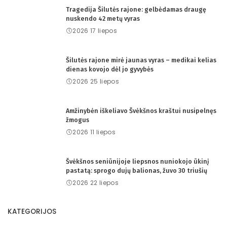
Tragedija Šilutės rajone: gelbėdamas draugę
nuskendo 42 metų vyras
2026 17 liepos
Šilutės rajone mirė jaunas vyras – medikai kelias
dienas kovojo dėl jo gyvybės
2026 25 liepos
Amžinybėn iškeliavo Švėkšnos kraštui nusipelnęs
žmogus
2026 11 liepos
Švėkšnos seniūnijoje liepsnos nuniokojo ūkinį
pastatą: sprogo dujų balionas, žuvo 30 triušių
2026 22 liepos
KATEGORIJOS