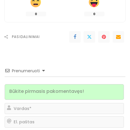
0
0
PASIDALINIMAI
Prenumeruoti
Va
El.
pa