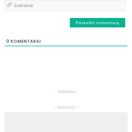
Sv
0
KOMENTARAI
– Reklama-
– Reklama –