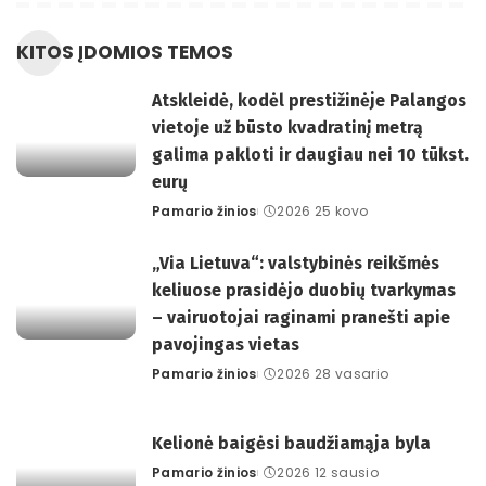
KITOS ĮDOMIOS TEMOS
Atskleidė, kodėl prestižinėje Palangos
vietoje už būsto kvadratinį metrą
galima pakloti ir daugiau nei 10 tūkst.
eurų
Pamario žinios
2026 25 kovo
Posted
by
„Via Lietuva“: valstybinės reikšmės
keliuose prasidėjo duobių tvarkymas
– vairuotojai raginami pranešti apie
pavojingas vietas
Pamario žinios
2026 28 vasario
Posted
by
Kelionė baigėsi baudžiamąja byla
Pamario žinios
2026 12 sausio
Posted