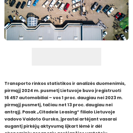
Transporto rinkos statistikos ir analizės duomenimis,
pirmąjį 2024 m. pusmetį Lietuvoje buvo įregistruoti
16 457 automobiliai – vos 1 proc. daugiau nei 2023 m.
pirmąjį pusmetį, tačiau net 13 proc. daugiau nei
antrąjį. Pasak „Citadele Leasing“ filialo Lietuvoje
vadovo Vaidoto Gursko, įprastai artėjant vasarai
augantį pirkėjų aktyvumą šįkart lėmė ir dėl