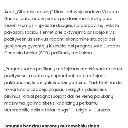
Anot „Citadele Leasing“ filialo Lietuvoje vadovo Vaidoto
Gursko, automobilių rinkos pardavimams įtaką daro
sezoniškumas – įprastai daugiausia pardavimų įvyksta
pavasarį, tačiau šiemet prie aktyvėjimo prisidėjo ir vis
pozityvesnius ženklus rodanti ekonominė situacija bei
gerėjantys gyventojų lūkesčiai dėl prognozuoto Europos
Centrinio banko (ECB) palūkanų mažinimo.
„Prognozuotas palūkanų mažėjimas atnešė vartotojams
pozityvesnių nuotaikų, suprantant, kad mažėjant
palūkanoms, kris ir galutinė lizingo kaina. Tad, tikėtina, dėl
to vartotojai pradėjo drąsiau žvalgytis į didesnius
pirkinius. Rinkai prognozuojant dar ne vieną palūkanų
mažinimą, galima tikėtis, kad lizingų perkamų
automobilių dalis ir toliau augs”, – teigia V. Gurskas.
Smunka benzinu varomų automobilių rinka