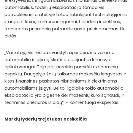
efektyvesnius ir ilgaamžiškesnius hibridinius bei elektrinius
automobilius, todėl jų eksploatacija tampa vis
patrauklesnė, o ateityje toliau tobulėjant technologijoms
ir augant kainų konkurencingumui, hibridinių ir elektrinių
transporto priemonių patrauklumas ir prieinamumas tik
didės.
„Vartotoją vis rečiau svarstyti apie benzinu varomo
automobilio įsigijimą skatina didėjantis dėmesys
aplinkosaugai. Taip pat nereikia pamiršti ekonominių
aspektų. Daugelyje šalių taikomos mokesčių lengvatos ir
kitos finansinės paskatos hibridiniams ir elektriniams
automobiliams įsigyti. Be to, ilgalaikė tokio automobilio
eksploatacija yra pigesnė dėl mažesnių kuro sąnaudų ir
techninės priežiūros išlaidų“, – komentuoja ekspertas.
Markių lyderių trejetukas nesikeičia