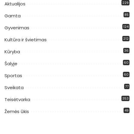
229
Aktualijos
85
Gamta
124
Gyvenimas
212
Kultūra ir švietimas
36
Kūryba
60
Šalyje
60
Sportas
77
Sveikata
353
Teisėtvarka
49
Žemės ūkis