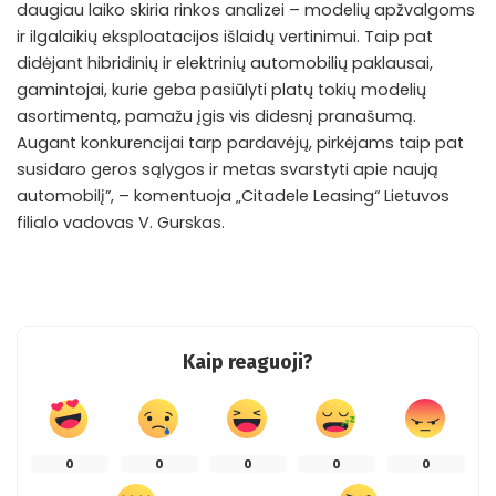
daugiau laiko skiria rinkos analizei – modelių apžvalgoms
ir ilgalaikių eksploatacijos išlaidų vertinimui. Taip pat
didėjant hibridinių ir elektrinių automobilių paklausai,
gamintojai, kurie geba pasiūlyti platų tokių modelių
asortimentą, pamažu įgis vis didesnį pranašumą.
Augant konkurencijai tarp pardavėjų, pirkėjams taip pat
susidaro geros sąlygos ir metas svarstyti apie naują
automobilį”, – komentuoja „Citadele Leasing“ Lietuvos
filialo vadovas V. Gurskas.
Kaip reaguoji?
0
0
0
0
0