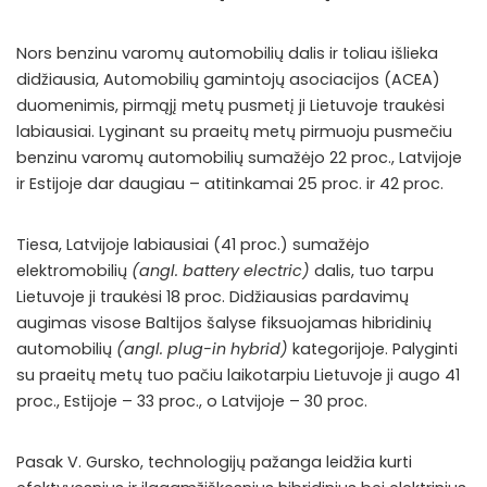
Nors benzinu varomų automobilių dalis ir toliau išlieka
didžiausia, Automobilių gamintojų asociacijos (ACEA)
duomenimis, pirmąjį metų pusmetį ji Lietuvoje traukėsi
labiausiai. Lyginant su praeitų metų pirmuoju pusmečiu
benzinu varomų automobilių sumažėjo 22 proc., Latvijoje
ir Estijoje dar daugiau – atitinkamai 25 proc. ir 42 proc.
Tiesa, Latvijoje labiausiai (41 proc.) sumažėjo
elektromobilių
(angl. battery electric)
dalis, tuo tarpu
Lietuvoje ji traukėsi 18 proc. Didžiausias pardavimų
augimas visose Baltijos šalyse fiksuojamas hibridinių
automobilių
(angl. plug-in hybrid)
kategorijoje. Palyginti
su praeitų metų tuo pačiu laikotarpiu Lietuvoje ji augo 41
proc., Estijoje – 33 proc., o Latvijoje – 30 proc.
Pasak V. Gursko, technologijų pažanga leidžia kurti