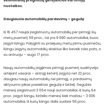
ekonominių prognozių gerėjančios vartotojų
nuotaikos.
Daugiausia automobilių pardavimų – gegužę
Iš 16 457 naujai įregistruotų automobilių per pirmąjį šių
metų pusmetį 59 proc., tai yra 9 690 automobiliai, buvo
įsigyti lizingu. Palyginti su praėjusių metų pirmu pusmečiu,
lizingu įsigytų automobilių skaičius liko beveik toks pats, o
su antruoju – augo 17 proc.
Naujų automobilių įsigijimas pirmąjį pusmetį suaktyvėjo
artėjant vasarai – antrąjį ketvirtį įsigyta net 22 proc.
daugiau naujų automobilių nei pirmąjį, o pardavimų
aktyvumo pikas pasiektas gegužę ir birželį. Gegužės
mėnesį įregistruoti 3 054 nauji automobiliai, iš kurių 64
proc. įsigyti lizingu, birželio mėnesį kiek mažiau – 3 006
automobiliai, iš kurių lizingo dalis sudarė 56 proc.