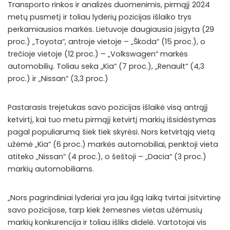
Transporto rinkos ir analizės duomenimis, pirmąjį 2024
metų pusmetį ir toliau lyderių pozicijas išlaiko trys
perkamiausios markės. Lietuvoje daugiausia įsigyta (29
proc.) „Toyota“, antroje vietoje – „Škoda“ (15 proc.), o
trečioje vietoje (12 proc.) – „Volkswagen“ markės
automobilių. Toliau seka „Kia“ (7 proc.), „Renault“ (4,3
proc.) ir „Nissan“ (3,3 proc.)
Pastarasis trejetukas savo pozicijas išlaikė visą antrąjį
ketvirtį, kai tuo metu pirmąjį ketvirtį markių išsidėstymas
pagal populiarumą šiek tiek skyrėsi. Nors ketvirtąją vietą
užėmė „Kia“ (6 proc.) markės automobiliai, penktoji vieta
atiteko „Nissan“ (4 proc.), o šeštoji – „Dacia“ (3 proc.)
markių automobiliams.
„Nors pagrindiniai lyderiai yra jau ilgą laiką tvirtai įsitvirtinę
savo pozicijose, tarp kiek žemesnes vietas užėmusių
markių konkurencija ir toliau išliks didelė. Vartotojai vis