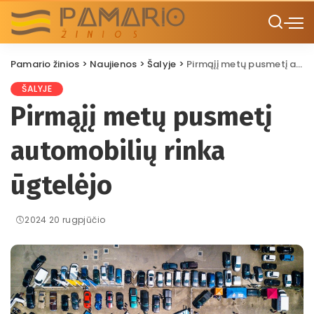
Pamario žinios
>
Naujienos
>
Šalyje
>
Pirmąįį metų pusmetį automobilių rinka ūgtelėjo
ŠALYJE
Pirmąįį metų pusmetį
automobilių rinka
ūgtelėjo
2024 20 rugpjūčio