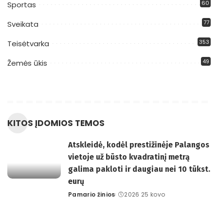
60
Sportas
77
Sveikata
353
Teisėtvarka
49
Žemės ūkis
KITOS ĮDOMIOS TEMOS
Atskleidė, kodėl prestižinėje Palangos
vietoje už būsto kvadratinį metrą
galima pakloti ir daugiau nei 10 tūkst.
eurų
Pamario žinios
2026 25 kovo
Posted
by