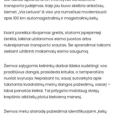
transporto judėjimas. Kaip jau buvo skelbta anksčiau,
šiemet „Via Lietuva“ iš viso yra numačiusi modernizuoti
apie 100 km automagistralinių ir magistralinių kelių.
Esant poreikiui ribojamas greitis, statomi įspėjamieji
ženklai, laikinai uždaromos eismo juostos arba
nukreipiamas transporto srautas. Šie sprendimai taikomi
siekiant užtikrinti maksimalų eismo saugumą.
Žiemos sąlygomis kelininkų darbai išlieka sudėtingi: vos
pradžiūvus dangai, prasideda krituliai, o temperatūra
nuolat svyruoja. Nepaisant to, sausį sutvarkyta apie
tūkstantis kvadratinių metrų dangos pažeidimų, vasarį –
labai panašūs kiekiai. Tai prilygsta maždaug dviejų
krepšinio aikštelių plotui kiekvieną mėnesį.
Žiemos metu atsiradę pažeidimai identifikuojami „Kelių