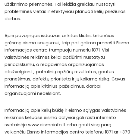
užtikrinimo priemonės. Tai leidžia greičiau nustatyti
problemines vietas ir efektyviau planuoti kelių priežiūros
darbus.
Apie pavojingas išdaužas ar kitas kliūtis, keliančias
grėsmę eismo saugumui, taip pat galima pranešti Eismo
informacijos centro trumpuoju numeriu 1871. Visi
valstybinės reikšmės keliai apžiūrimi nustatytu
periodiškumu, o reagavimas organizuojamas
atsižvelgiant į patrulinių apžiūrų rezultatus, gautus
pranešimus, defektų prioritetą ir jų keliamą riziką. Gavus
informaciją apie kritinius pažeidimus, darbai
organizuojami nedelsiant.
Informaciją apie kelių būklę ir eismo sąlygas valstybinės
reikšmės keliuose eismo dalyviai gali rasti interneto
svetainėje
www.eismoinfo.lt
arba gauti visą parą
veikiančiu Eismo informacijos centro telefonu 1871 ar +370