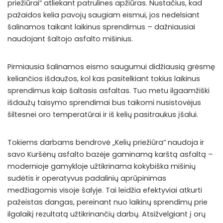
priežiūrai“ atliekant patrulines apžiūras. Nustačius, kad
pažaidos kelia pavojų saugiam eismui, jos nedelsiant
šalinamos taikant laikinus sprendimus – dažniausiai
naudojant šaltojo asfalto mišinius.
Pirmiausia šalinamos eismo saugumui didžiausią grėsmę
keliančios išdaužos, kol kas pasitelkiant tokius laikinus
sprendimus kaip šaltasis asfaltas. Tuo metu ilgaamžiški
išdaužų taisymo sprendimai bus taikomi nusistovėjus
šiltesnei oro temperatūrai ir iš kelių pasitraukus įšalui.
Tokiems darbams bendrovė „Kelių priežiūra“ naudoja ir
savo Kuršėnų asfalto bazėje gaminamą karštą asfaltą –
modernioje gamykloje užtikrinama kokybiška mišinių
sudėtis ir operatyvus padalinių aprūpinimas
medžiagomis visoje šalyje. Tai leidžia efektyviai atkurti
pažeistas dangas, pereinant nuo laikinų sprendimų prie
ilgalaikį rezultatą užtikrinančių darbų. Atsižvelgiant į orų