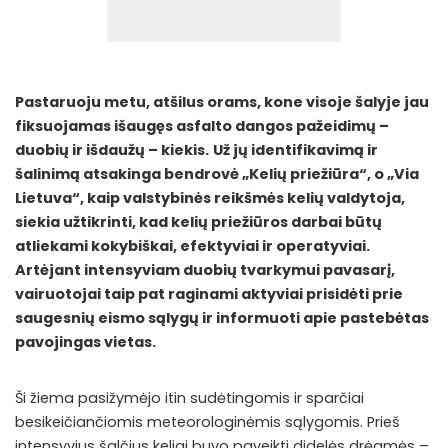
Pastaruoju metu, atšilus orams, kone visoje šalyje jau
fiksuojamas išaugęs asfalto dangos pažeidimų –
duobių ir išdaužų – kiekis.
Už jų identifikavimą ir
šalinimą atsakinga bendrovė „Kelių priežiūra“, o „Via
Lietuva“, kaip valstybinės reikšmės kelių valdytoja,
siekia užtikrinti, kad kelių priežiūros darbai būtų
atliekami kokybiškai, efektyviai ir operatyviai.
Artėjant intensyviam duobių tvarkymui pavasarį,
vairuotojai taip pat raginami aktyviai prisidėti prie
saugesnių eismo sąlygų ir informuoti apie pastebėtas
pavojingas vietas.
Ši žiema pasižymėjo itin sudėtingomis ir sparčiai
besikeičiančiomis meteorologinėmis sąlygomis. Prieš
intensyvius šalčius keliai buvo paveikti didelės drėgmės –