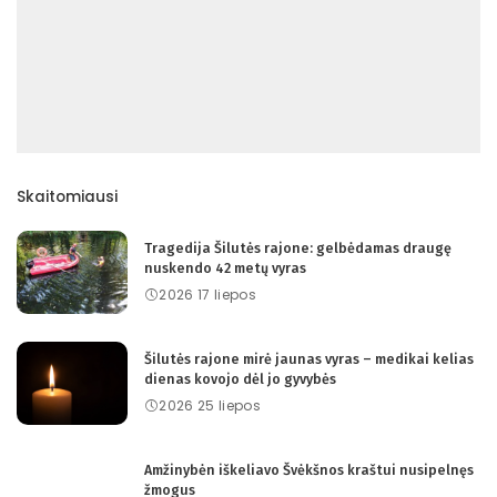
Skaitomiausi
Tragedija Šilutės rajone: gelbėdamas draugę
nuskendo 42 metų vyras
2026 17 liepos
Šilutės rajone mirė jaunas vyras – medikai kelias
dienas kovojo dėl jo gyvybės
2026 25 liepos
Amžinybėn iškeliavo Švėkšnos kraštui nusipelnęs
žmogus