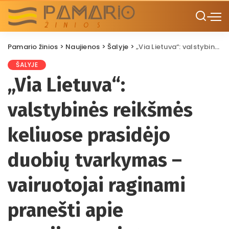
Pamario žinios
>
Naujienos
>
Šalyje
>
„Via Lietuva“: valstybinės reikšmės keliuose prasidėjo duobių tvarkymas – vairuotojai raginami pranešti apie pavojingas vietas
ŠALYJE
„Via Lietuva“:
valstybinės reikšmės
keliuose prasidėjo
duobių tvarkymas –
vairuotojai raginami
pranešti apie