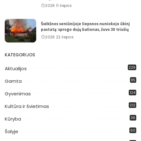
2026 11 liepos
Švėkšnos seniūnijoje liepsnos nuniokojo ūkinį
pastatą: sprogo dujų balionas, žuvo 30 triušių
2026 22 liepos
KATEGORIJOS
229
Aktualijos
85
Gamta
124
Gyvenimas
212
Kultūra ir švietimas
36
Kūryba
60
Šalyje