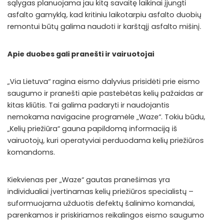
sąlygas planuojama jau kitą savaitę laikinai įjungti
asfalto gamyklą, kad kritiniu laikotarpiu asfalto duobių
remontui būtų galima naudoti ir karštąjį asfalto mišinį.
Apie duobes gali pranešti ir vairuotojai
„Via Lietuva“ ragina eismo dalyvius prisidėti prie eismo
saugumo ir pranešti apie pastebėtas kelių pažaidas ar
kitas kliūtis. Tai galima padaryti ir naudojantis
nemokama navigacine programėle „Waze“. Tokiu būdu,
„Kelių priežiūra“ gauna papildomą informaciją iš
vairuotojų, kuri operatyviai perduodama kelių priežiūros
komandoms.
Kiekvienas per „Waze“ gautas pranešimas yra
individualiai įvertinamas kelių priežiūros specialistų –
suformuojama užduotis defektų šalinimo komandai,
parenkamos ir priskiriamos reikalingos eismo saugumo