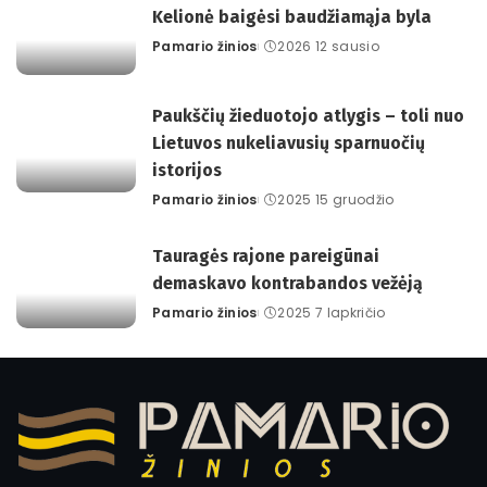
Kelionė baigėsi baudžiamąja byla
Pamario žinios
2026 12 sausio
Posted
by
Paukščių žieduotojo atlygis – toli nuo
Lietuvos nukeliavusių sparnuočių
istorijos
Pamario žinios
2025 15 gruodžio
Posted
by
Tauragės rajone pareigūnai
demaskavo kontrabandos vežėją
Pamario žinios
2025 7 lapkričio
Posted
by