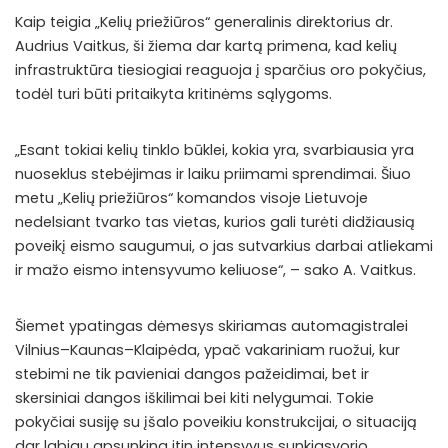
Kaip teigia „Kelių priežiūros“ generalinis direktorius dr.
Audrius Vaitkus, ši žiema dar kartą primena, kad kelių
infrastruktūra tiesiogiai reaguoja į sparčius oro pokyčius,
todėl turi būti pritaikyta kritinėms sąlygoms.
„Esant tokiai kelių tinklo būklei, kokia yra, svarbiausia yra
nuoseklus stebėjimas ir laiku priimami sprendimai. Šiuo
metu „Kelių priežiūros“ komandos visoje Lietuvoje
nedelsiant tvarko tas vietas, kurios gali turėti didžiausią
poveikį eismo saugumui, o jas sutvarkius darbai atliekami
ir mažo eismo intensyvumo keliuose“, – sako A. Vaitkus.
Šiemet ypatingas dėmesys skiriamas automagistralei
Vilnius–Kaunas–Klaipėda, ypač vakariniam ruožui, kur
stebimi ne tik pavieniai dangos pažeidimai, bet ir
skersiniai dangos iškilimai bei kiti nelygumai. Tokie
pokyčiai susiję su įšalo poveikiu konstrukcijai, o situaciją
dar labiau apsunkina itin intensyvus sunkiasvorio