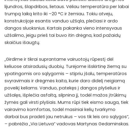
lijundros, šlapdribos, lietaus. Vėliau temperatūra per labai
trumpą laiką krito iki –20 °C ir žemiau. Tokiu atveju,
konstrukcijoje esantis vanduo užšąla, plečiasi ir ardo
dangos sluoksnius. Kartais pakanka vieno intensyvaus
užšalimo, jeigu prieš tai buvo itin drėgna, kad pažaidų
skaičius išaugtų.
„Girdime ir tikrai suprantame vairuotojų rūpestį dėl
keliuose atsiradusių duobių. Turėjome išskirtinę žiemą su
ypatingomis oro sąlygomis – stipriu įšalu, temperatūros
svyravimais ir drėgmės kaita, kurie daro didelį neigiamą
poveikį keliams. Vanduo, patekęs į dangos plyšelius ir
užšalęs, išplečia asfaltą, silpnina jį, todėl mažos įtrūkimų
žymės gali virsti plyšiais. Mums rūpi tiek eismo sauga, tiek
vairavimo komfortas, todėl masiniai kelių tvarkymo
darbai bus pradėti jau netrukus – vos tik leis oro sąlygos“,
– pabrėžia „Via Lietuva“ vadovas Martynas Gedaminskas.