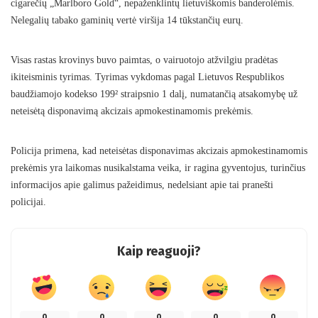
cigarečių „Marlboro Gold“, nepaženklintų lietuviškomis banderolėmis.
Nelegalių tabako gaminių vertė viršija 14 tūkstančių eurų.
Visas rastas krovinys buvo paimtas, o vairuotojo atžvilgiu pradėtas
ikiteisminis tyrimas. Tyrimas vykdomas pagal Lietuvos Respublikos
baudžiamojo kodekso 199² straipsnio 1 dalį, numatančią atsakomybę už
neteisėtą disponavimą akcizais apmokestinamomis prekėmis.
Policija primena, kad neteisėtas disponavimas akcizais apmokestinamomis
prekėmis yra laikomas nusikalstama veika, ir ragina gyventojus, turinčius
informacijos apie galimus pažeidimus, nedelsiant apie tai pranešti
policijai.
Kaip reaguoji?
0
0
0
0
0