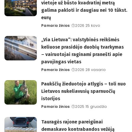
vietoje už būsto kvadratinį metrą
galima pakloti ir daugiau nei 10 tūkst.
eurų
Pamario žinios
2026 25 kovo
Posted
by
„Via Lietuva“: valstybinės reikšmės
keliuose prasidėjo duobių tvarkymas
– vairuotojai raginami pranešti apie
pavojingas vietas
Pamario žinios
2026 28 vasario
Posted
by
Paukščių žieduotojo atlygis – toli nuo
Lietuvos nukeliavusių sparnuočių
istorijos
Pamario žinios
2025 15 gruodžio
Posted
by
Tauragės rajone pareigūnai
demaskavo kontrabandos vežėją