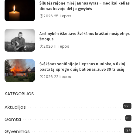
Šilutės rajone mirė jaunas vyras – medikai kelias
dienas kovojo dėl jo gyvybės
2026 25 liepos
Amžinybėn iškeliavo Švėkšnos kraštui nusipelnęs
žmogus
2026 11 liepos
Švėkšnos seniūnijoje liepsnos nuniokojo ūkinį
pastatą: sprogo dujų balionas, žuvo 30 triušių
2026 22 liepos
KATEGORIJOS
229
Aktualijos
85
Gamta
124
Gyvenimas