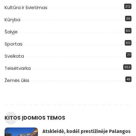
212
Kultūra ir švietimas
36
Kūryba
60
Šalyje
60
Sportas
77
Sveikata
353
Teisėtvarka
49
Žemės ūkis
KITOS ĮDOMIOS TEMOS
Atskleidė, kodėl prestižinėje Palangos