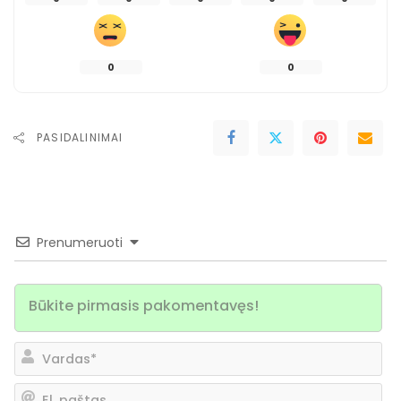
0
0
PASIDALINIMAI
Prenumeruoti
Va
El.