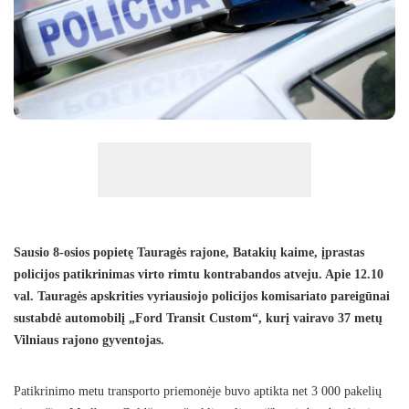
Sausio 8-osios popietę Tauragės rajone, Batakių kaime, įprastas
policijos patikrinimas virto rimtu kontrabandos atveju. Apie 12.10
val. Tauragės apskrities vyriausiojo policijos komisariato pareigūnai
sustabdė automobilį „Ford Transit Custom“, kurį vairavo 37 metų
Vilniaus rajono gyventojas.
Patikrinimo metu transporto priemonėje buvo aptikta net 3 000 pakelių