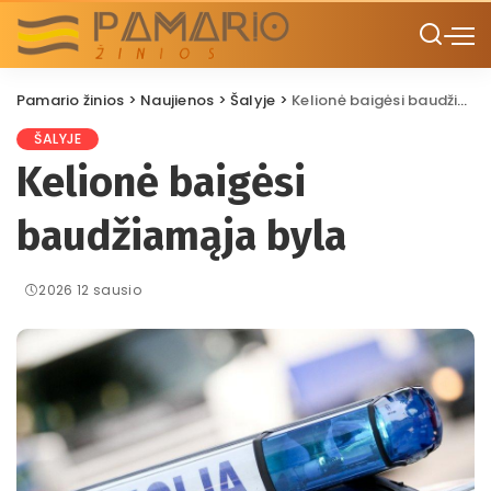
Pamario žinios
>
Naujienos
>
Šalyje
>
Kelionė baigėsi baudžiamąja byla
ŠALYJE
Kelionė baigėsi
baudžiamąja byla
2026 12 sausio