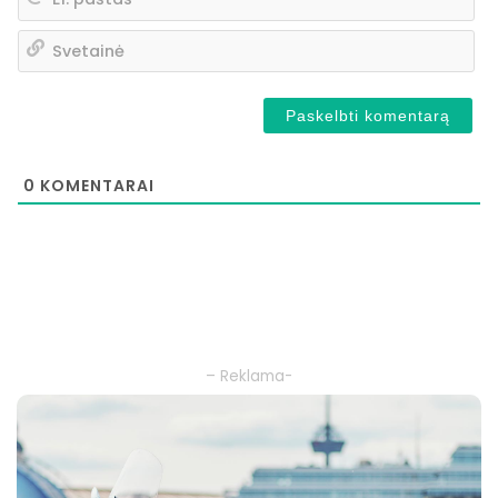
pa
Sv
0
KOMENTARAI
– Reklama-