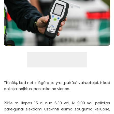
Tikinčių, kad net ir išgėrę jie yra „puikūs“ vairuotojai, ir kad
policijai neįklius, pasitaiko ne vienas.
2024 m. liepos 15 d. nuo 6.30 val. iki 9.00 val. policijos
pareigūnai siekdami užtikrinti eismo saugumą keliuose,