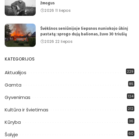
žmogus
2026 11 liepos
Švėkšnos seniūnijoje liepsnos nuniokojo ūkinį
pastatą: sprogo dujų balionas, žuvo 30 triušių
2026 22 liepos
KATEGORIJOS
229
Aktualijos
85
Gamta
124
Gyvenimas
212
Kultūra ir švietimas
36
Kūryba
60
Šalyje