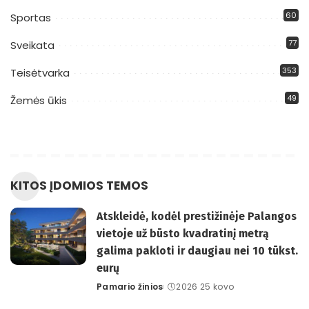
60
Sportas
77
Sveikata
353
Teisėtvarka
49
Žemės ūkis
KITOS ĮDOMIOS TEMOS
Atskleidė, kodėl prestižinėje Palangos
vietoje už būsto kvadratinį metrą
galima pakloti ir daugiau nei 10 tūkst.
eurų
Pamario žinios
2026 25 kovo
Posted
by