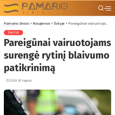
Pamario žinios
>
Naujienos
>
Šalyje
>
Pareigūnai vairuotojams surengė rytinį blaivumo patikrinimą
ŠALYJE
Pareigūnai vairuotojams
surengė rytinį blaivumo
patikrinimą
2024 16 liepos