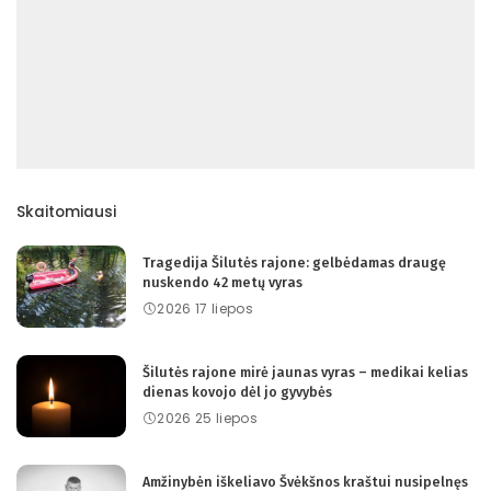
Skaitomiausi
Tragedija Šilutės rajone: gelbėdamas draugę
nuskendo 42 metų vyras
2026 17 liepos
Šilutės rajone mirė jaunas vyras – medikai kelias
dienas kovojo dėl jo gyvybės
2026 25 liepos
Amžinybėn iškeliavo Švėkšnos kraštui nusipelnęs