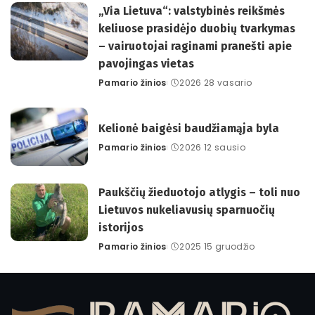
„Via Lietuva“: valstybinės reikšmės
keliuose prasidėjo duobių tvarkymas
– vairuotojai raginami pranešti apie
pavojingas vietas
Pamario žinios
2026 28 vasario
Posted
by
Kelionė baigėsi baudžiamąja byla
Pamario žinios
2026 12 sausio
Posted
by
Paukščių žieduotojo atlygis – toli nuo
Lietuvos nukeliavusių sparnuočių
istorijos
Pamario žinios
2025 15 gruodžio
Posted
by