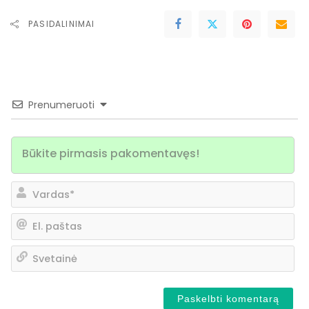
PASIDALINIMAI
Prenumeruoti
Va
El.
pa
Sv