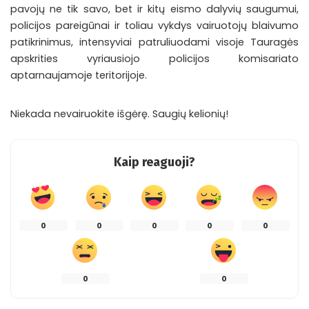
pavojų ne tik savo, bet ir kitų eismo dalyvių saugumui,
policijos pareigūnai ir toliau vykdys vairuotojų blaivumo
patikrinimus, intensyviai patruliuodami visoje Tauragės
apskrities vyriausiojo policijos komisariato
aptarnaujamoje teritorijoje.
Niekada nevairuokite išgėrę. Saugių kelionių!
Kaip reaguoji?
0
0
0
0
0
0
0