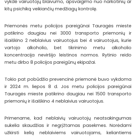
vykdė vairuotojų blaivumo, apsvaigimo nuo narkotinių ar
kitų psichiką veikiančių medžiagų kontrolę.
Priemonės metu policijos pareigūnai Tauragės mieste
patikrino daugiau nei 3000 transporto priemonių ir
išaiškino 2 neblaivius vairuotojus bei 4 vairuotojus, kurie
vartojo alkoholio, bet tikrinimo metu alkoholio
koncentracija neviršijo leistinos normos. Rytinio reido
metu dirbo 8 policijos pareigūnų ekipažai.
Tokio pat pobūdžio prevencinė priemonė buvo vykdoma
ir 2024 m. liepos 8 d. Jos metu policijos pareigūnai
Tauragės mieste patikrino daugiau nei 1500 transporto
priemonių ir išaiškino 4 neblaivius vairuotojus.
Primename, kad neblaivių vairuotojų neatsakingumas
sukelia skaudžias ir negrįžtamas pasekmes. Norėdami
užkirsti kelią neblaiviems vairuotojams, keliantiems