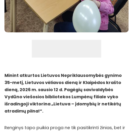
Minint atkurtos Lietuvos Nepriklausomybės gynimo
35-metį, Lietuvos vėliavos dieną ir Klaipėdos krašto
dieną, 2026 m. sausio 12 d. Pagėgių savivaldybės
Vydūno viešosios bibliotekos Lumpėnų filiale vyko
išradingoji viktorina „Lietuva – įdomybių ir netikėtų
atradimų pilna!“.
Renginys tapo puikia proga ne tik pasitikrinti žinias, bet ir