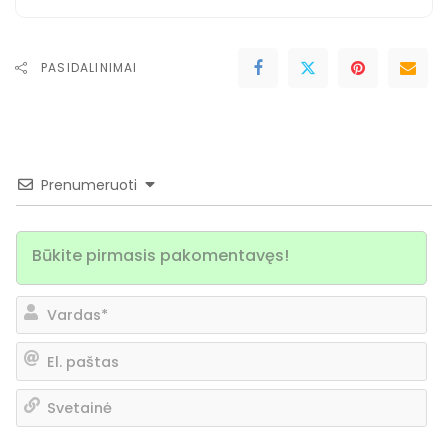
PASIDALINIMAI
Prenumeruoti
Va
El.
pa
Sv