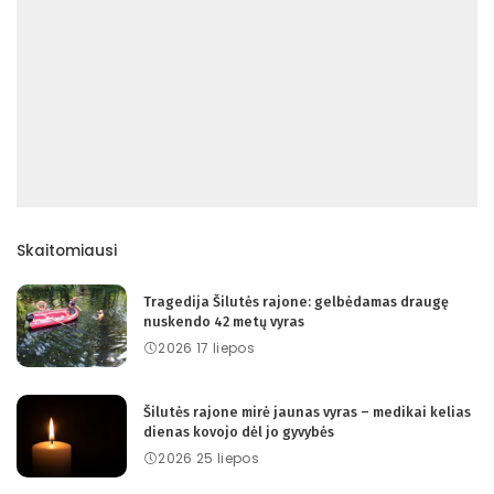
Skaitomiausi
Tragedija Šilutės rajone: gelbėdamas draugę
nuskendo 42 metų vyras
2026 17 liepos
Šilutės rajone mirė jaunas vyras – medikai kelias
dienas kovojo dėl jo gyvybės
2026 25 liepos