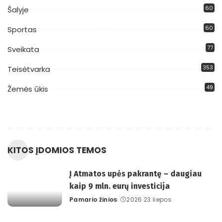
60
Šalyje
60
Sportas
77
Sveikata
353
Teisėtvarka
49
Žemės ūkis
KITOS ĮDOMIOS TEMOS
Į Atmatos upės pakrantę – daugiau
kaip 9 mln. eurų investicija
Pamario žinios
2026 23 liepos
Posted
by