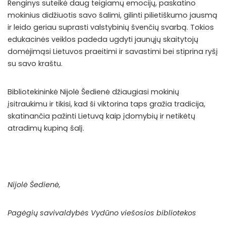
Renginys suteikė daug teigiamų emocijų, paskatino
mokinius didžiuotis savo šalimi, gilinti pilietiškumo jausmą
ir leido geriau suprasti valstybinių švenčių svarbą. Tokios
edukacinės veiklos padeda ugdyti jaunųjų skaitytojų
domėjimąsi Lietuvos praeitimi ir savastimi bei stiprina ryšį
su savo kraštu.
Bibliotekininkė Nijolė Šedienė džiaugiasi mokinių
įsitraukimu ir tikisi, kad ši viktorina taps gražia tradicija,
skatinančia pažinti Lietuvą kaip įdomybių ir netikėtų
atradimų kupiną šalį.
Nijolė Šedienė
,
Pagėgių savivaldybės Vydūno viešosios bibliotekos