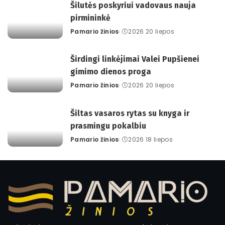
Šilutės poskyriui vadovaus nauja
pirmininkė
Pamario žinios
2026 20 liepos
Posted
by
Širdingi linkėjimai Valei Pupšienei
gimimo dienos proga
Pamario žinios
2026 20 liepos
Posted
by
Šiltas vasaros rytas su knyga ir
prasmingu pokalbiu
Pamario žinios
2026 18 liepos
Posted
by