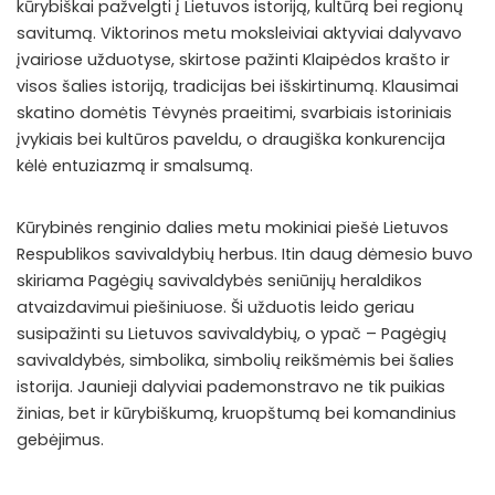
kūrybiškai pažvelgti į Lietuvos istoriją, kultūrą bei regionų
savitumą. Viktorinos metu moksleiviai aktyviai dalyvavo
įvairiose užduotyse, skirtose pažinti Klaipėdos krašto ir
visos šalies istoriją, tradicijas bei išskirtinumą. Klausimai
skatino domėtis Tėvynės praeitimi, svarbiais istoriniais
įvykiais bei kultūros paveldu, o draugiška konkurencija
kėlė entuziazmą ir smalsumą.
Kūrybinės renginio dalies metu mokiniai piešė Lietuvos
Respublikos savivaldybių herbus. Itin daug dėmesio buvo
skiriama Pagėgių savivaldybės seniūnijų heraldikos
atvaizdavimui piešiniuose. Ši užduotis leido geriau
susipažinti su Lietuvos savivaldybių, o ypač – Pagėgių
savivaldybės, simbolika, simbolių reikšmėmis bei šalies
istorija. Jaunieji dalyviai pademonstravo ne tik puikias
žinias, bet ir kūrybiškumą, kruopštumą bei komandinius
gebėjimus.