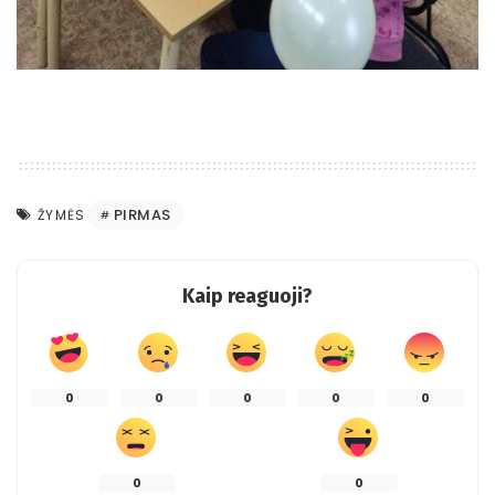
PIRMAS
ŽYMĖS
Kaip reaguoji?
0
0
0
0
0
0
0