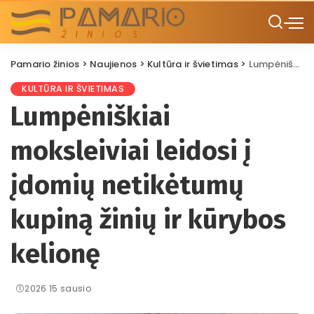
Pamario žinios
>
Naujienos
>
Kultūra ir švietimas
>
Lumpėniškiai moksleiviai leidosi į įdomių netikėtumų kupiną žinių ir kūrybos kelionę
KULTŪRA IR ŠVIETIMAS
Lumpėniškiai
moksleiviai leidosi į
įdomių netikėtumų
kupiną žinių ir kūrybos
kelionę
2026 15 sausio