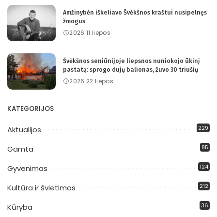
Amžinybėn iškeliavo Švėkšnos kraštui nusipelnęs
žmogus
2026 11 liepos
Švėkšnos seniūnijoje liepsnos nuniokojo ūkinį
pastatą: sprogo dujų balionas, žuvo 30 triušių
2026 22 liepos
KATEGORIJOS
229
Aktualijos
85
Gamta
124
Gyvenimas
212
Kultūra ir švietimas
36
Kūryba