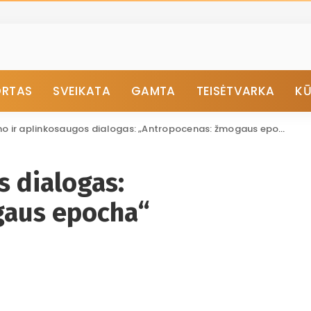
ORTAS
SVEIKATA
GAMTA
TEISĖTVARKA
K
no ir aplinkosaugos dialogas: „Antropocenas: žmogaus epocha“ Pagėgiuose
s dialogas:
gaus epocha“