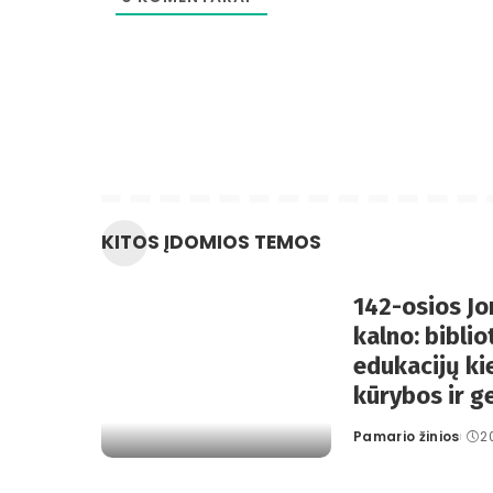
KITOS ĮDOMIOS TEMOS
142-osios J
kalno: bibli
edukacijų ki
kūrybos ir g
Pamario žinios
2
Posted
by