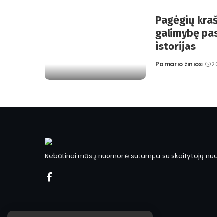
Pagėgių kraš
galimybę pas
istorijas
Pamario žinios
2
Posted
by
Nebūtinai mūsų nuomonė sutampa su skaitytojų nu