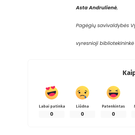
Asta Andrulienė
,
Pagėgių savivaldybės Vy
vyresnioji bibliotekinin
Kaip
Labai patinka
Liūdna
Patenkintas
0
0
0