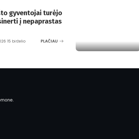
to gyventojai turėjo
inerti į nepaprastas
PLAČIAU
026 15 birželio
omone.