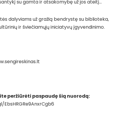
antykį su gamta ir atsakomybę už jos ateitį…
tės dalyviams už gražią bendrystę su biblioteka,
kultūrinių ir šviečiamųjų iniciatyvų įgyvendinimo.
.sengireskinas.lt
ite peržiūrėti paspaudę šią nuorodą:
.gl/EbsHRGRe9AnxrCgb6