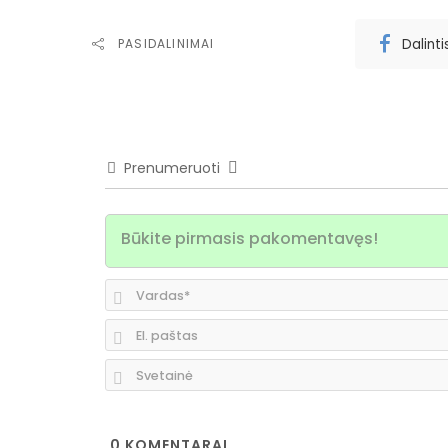
Dalint
PASIDALINIMAI
Prenumeruoti
0
KOMENTARAI