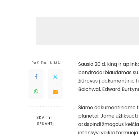
PASIDALINIMAI
Sausio 20 d. kiną ir aplin
bendradarbiaudamas su tar
žiūrovus į dokumentinio 
Baichwal, Edward Burtyns
Šiame dokumentiniame fi
planetai. Jame užfiksuoti
SKAITYTI
atsispindi žmogaus keičia
SEKANTĮ
intensyvi veikla formuoja 