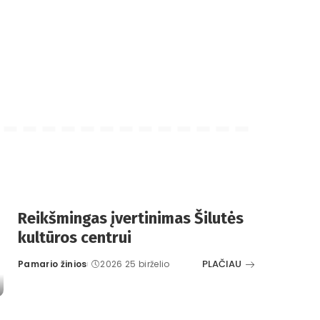
Reikšmingas įvertinimas Šilutės
kultūros centrui
PLAČIAU
Pamario žinios
2026 25 birželio
Posted
by