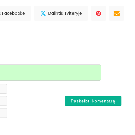
is Facebooke
Dalintis Tviteryje
Vardas*
El.
paštas
Svetainė