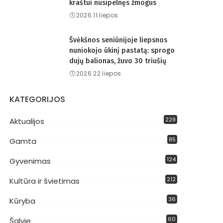
kraštui nusipelnęs žmogus
2026 11 liepos
Švėkšnos seniūnijoje liepsnos
nuniokojo ūkinį pastatą: sprogo
dujų balionas, žuvo 30 triušių
2026 22 liepos
KATEGORIJOS
229
Aktualijos
85
Gamta
124
Gyvenimas
212
Kultūra ir švietimas
36
Kūryba
60
Šalyje