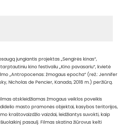
kosaugą jungiantis projektas „Sengirės kinas“,
ptautiniu kino festivaliu „Kino pavasariu“, kvietė
filmo „Antropocenas: žmogaus epocha“ (rež.: Jennifer
ky, Nicholas de Pencier, Kanada, 2018 m.) peržiūrą.
lmas atskleidžiamas žmogaus veiklos poveikis
 didelio masto pramonės objektai, kasybos teritorijos,
mo kraštovaizdžio vaizdai, leidžiantys suvokti, kaip
šiuolaikinį pasaulį. Filmas skatina žiūrovus kelti