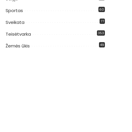
60
Sportas
77
Sveikata
353
Teisėtvarka
49
Žemės ūkis