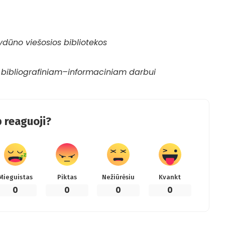
dūno viešosios bibliotekos
kė bibliografiniam–informaciniam darbui
 reaguoji?
Mieguistas
Piktas
Nežiūrėsiu
Kvankt
0
0
0
0