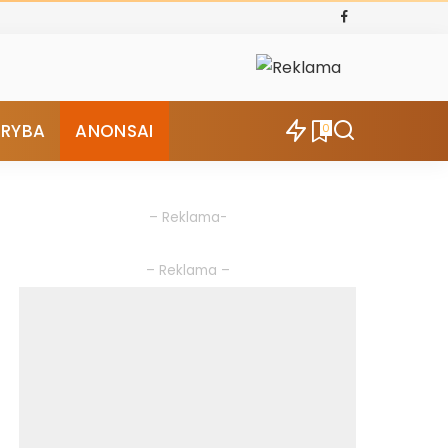
ŪRYBA
ANONSAI
0
– Reklama-
– Reklama –