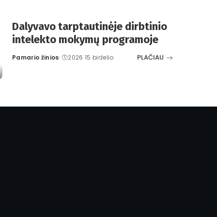
Dalyvavo tarptautinėje dirbtinio
intelekto mokymų programoje
PLAČIAU
Pamario žinios
2026 15 birželio
Posted
by