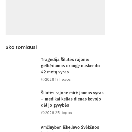
Skaitomiausi
Tragedija Šilutės rajone:
gelbėdamas draugę nuskendo
42 metų vyras
2026 17 liepos
Šilutės rajone mirė jaunas vyras
– medikai kelias dienas kovojo
dėl jo gyvybės
2026 25 liepos
Amžinybėn iškeliavo Švėkšnos