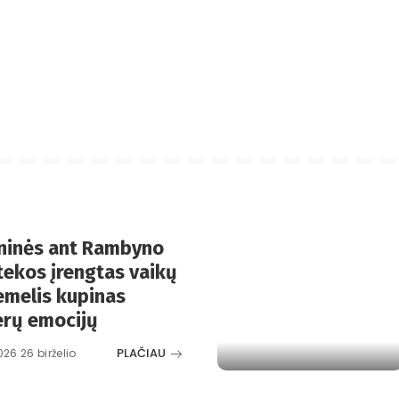
oninės ant Rambyno
otekos įrengtas vaikų
emelis kupinas
erų emocijų
PLAČIAU
026 26 birželio