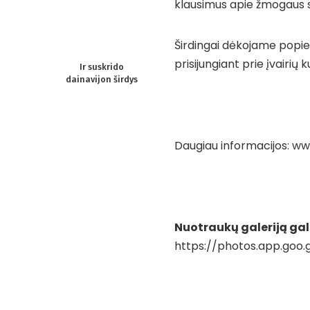
klausimus apie žmogaus s
Širdingai dėkojame popie
prisijungiant prie įvairių 
Ir suskrido
dainavijon širdys
Daugiau informacijos:
www
Nuotraukų galeriją gal
https://photos.app.goo