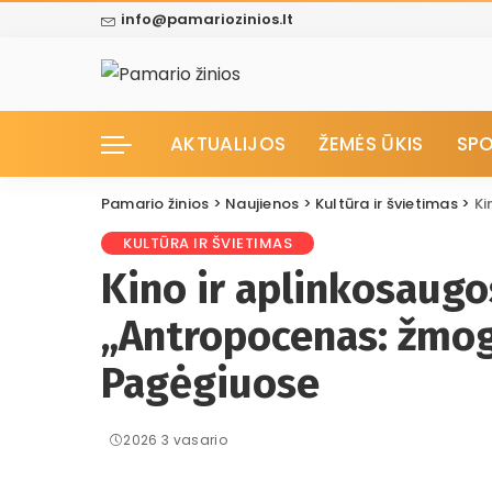
info@pamariozinios.lt
AKTUALIJOS
ŽEMĖS ŪKIS
SP
Pamario žinios
>
Naujienos
>
Kultūra ir švietimas
>
Ki
KULTŪRA IR ŠVIETIMAS
Kino ir aplinkosaugo
„Antropocenas: žmo
Pagėgiuose
2026 3 vasario