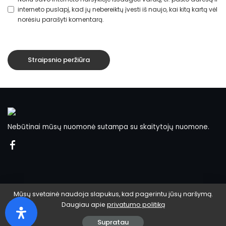
interneto puslapį, kad jų nebereiktų įvesti iš naujo, kai kitą kartą vėl
norėsiu parašyti komentarą.
Nebūtinai mūsų nuomonė sutampa su skaitytojų nuomone.
Mūsų svetainė naudoja slapukus, kad pagerintu jūsų naršymą.
Daugiau apie
privatumo politiką
© 2024 Pamario žinios.
Supratau