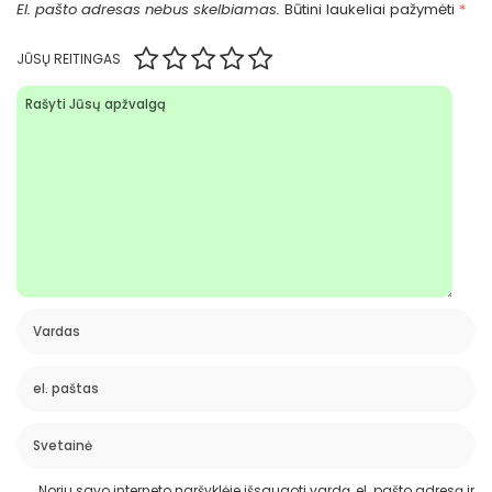
El. pašto adresas nebus skelbiamas.
Būtini laukeliai pažymėti
*
JŪSŲ REITINGAS
Noriu savo interneto naršyklėje išsaugoti vardą, el. pašto adresą ir