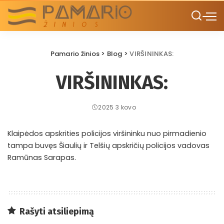
Pamario žinios
>
Blog
>
VIRŠININKAS:
VIRŠININKAS:
2025 3 kovo
Klaipėdos apskrities policijos viršininku nuo pirmadienio
tampa buvęs Šiaulių ir Telšių apskričių policijos vadovas
Ramūnas Sarapas.
Rašyti atsiliepimą