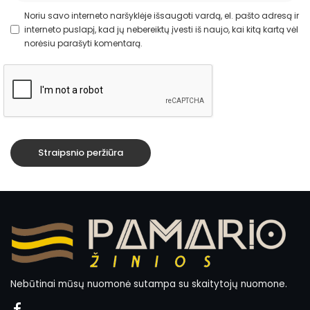
Noriu savo interneto naršyklėje išsaugoti vardą, el. pašto adresą ir
interneto puslapį, kad jų nebereiktų įvesti iš naujo, kai kitą kartą vėl
norėsiu parašyti komentarą.
Nebūtinai mūsų nuomonė sutampa su skaitytojų nuomone.