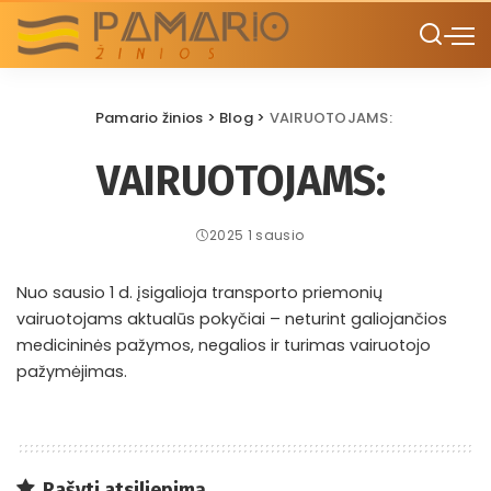
Pamario žinios
>
Blog
>
VAIRUOTOJAMS:
VAIRUOTOJAMS:
2025 1 sausio
Nuo sausio 1 d. įsigalioja transporto priemonių
vairuotojams aktualūs pokyčiai – neturint galiojančios
medicininės pažymos, negalios ir turimas vairuotojo
pažymėjimas.
Rašyti atsiliepimą