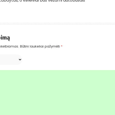
abdytas, o keleiviai bus vežami autobusais
pimą
skelbiamas.
Būtini laukeliai pažymėti
*