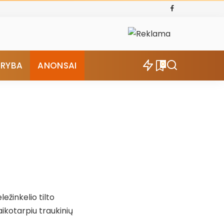
ŪRYBA
ANONSAI
0
ežinkelio tilto
aikotarpiu traukinių