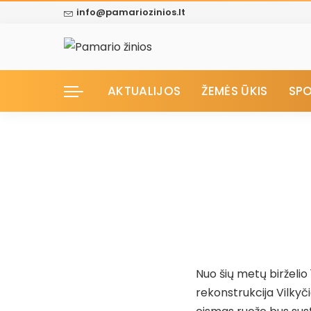
info@pamariozinios.lt
AKTUALIJOS
ŽEMĖS ŪKIS
SP
Nuo šių metų birželio 
rekonstrukcija Vilkyči