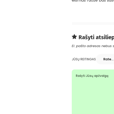
eismas ruože bus sust
Rašyti atsilie
El. pašto adresas nebus 
JŪSŲ REITINGAS