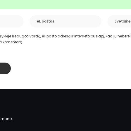
yklėje išsaugoti vardą, el. pašto adresą ir interneto puslapį, kad jų nebereikt
ti komentarą.
omone.