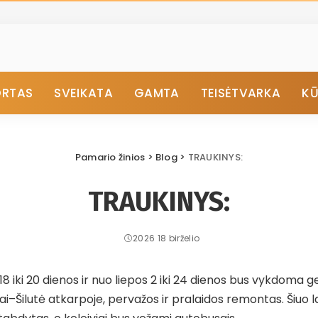
ORTAS
SVEIKATA
GAMTA
TEISĖTVARKA
K
Pamario žinios
>
Blog
>
TRAUKINYS:
TRAUKINYS:
2026 18 birželio
18 iki 20 dienos ir nuo liepos 2 iki 24 dienos bus vykdoma gel
ai–Šilutė atkarpoje, pervažos ir pralaidos remontas. Šiuo l