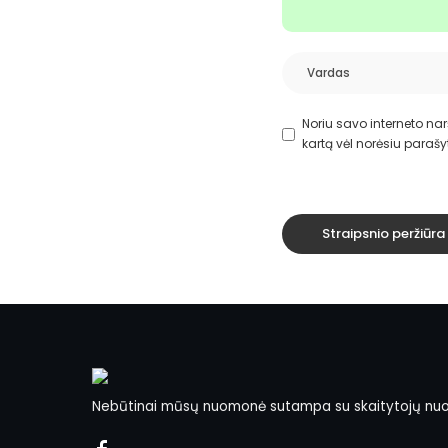
Noriu savo interneto narš
kartą vėl norėsiu parašy
Nebūtinai mūsų nuomonė sutampa su skaitytojų nu