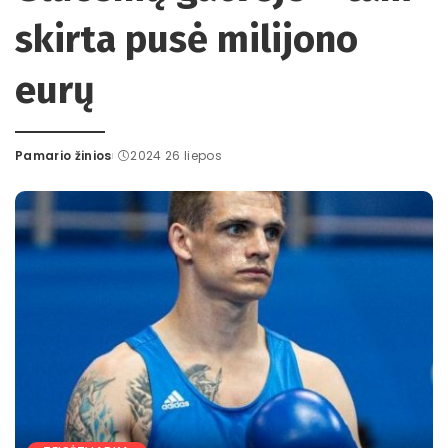
skirta pusė milijono
eurų
Pamario žinios
2024 26 liepos
Posted
by