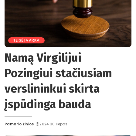
TEISĖTVARKA
Namą Virgilijui
Pozingiui stačiusiam
verslininkui skirta
įspūdinga bauda
Pamario žinios
2024 30 liepos
Posted
by