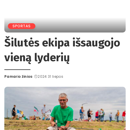
SPORTAS
Šilutės ekipa išsaugojo
vieną lyderių
Pamario žinios
2024 31 liepos
Posted
by