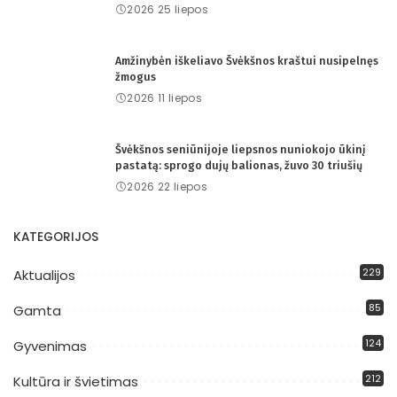
2026 25 liepos
Amžinybėn iškeliavo Švėkšnos kraštui nusipelnęs
žmogus
2026 11 liepos
Švėkšnos seniūnijoje liepsnos nuniokojo ūkinį
pastatą: sprogo dujų balionas, žuvo 30 triušių
2026 22 liepos
KATEGORIJOS
229
Aktualijos
85
Gamta
124
Gyvenimas
212
Kultūra ir švietimas