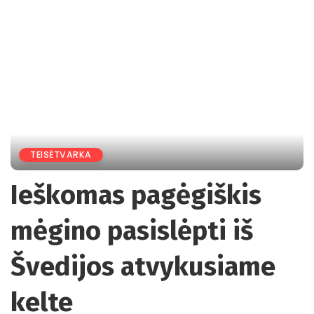
TEISĖTVARKA
Ieškomas pagėgiškis
mėgino pasislėpti iš
Švedijos atvykusiame
kelte