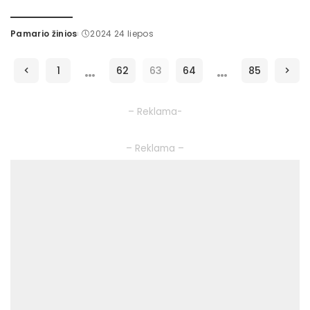
Pamario žinios
2024 24 liepos
Posted
by
…
…
1
62
63
64
85
– Reklama-
– Reklama –