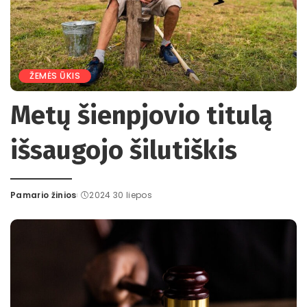
ŽEMĖS ŪKIS
Metų šienpjovio titulą
išsaugojo šilutiškis
Pamario žinios
2024 30 liepos
Posted
by