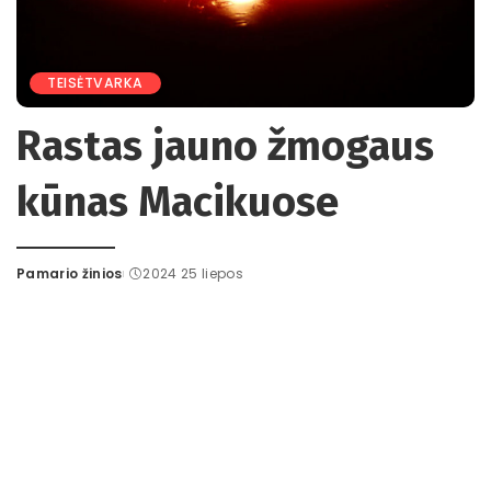
TEISĖTVARKA
Rastas jauno žmogaus
kūnas Macikuose
Pamario žinios
2024 25 liepos
Posted
by