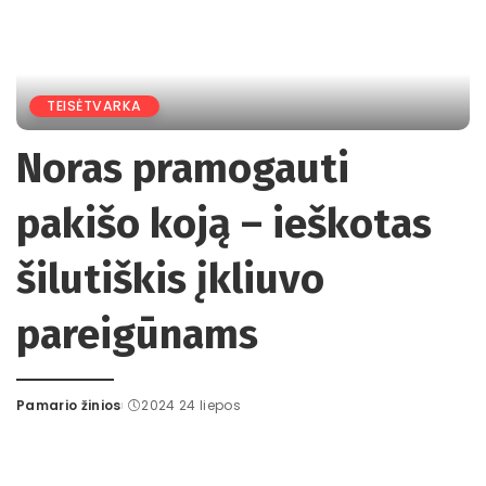
TEISĖTVARKA
Noras pramogauti
pakišo koją – ieškotas
šilutiškis įkliuvo
pareigūnams
Pamario žinios
2024 24 liepos
Posted
by