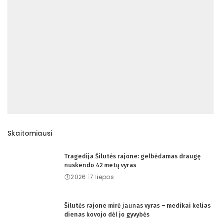
Skaitomiausi
Tragedija Šilutės rajone: gelbėdamas draugę
nuskendo 42 metų vyras
2026 17 liepos
Šilutės rajone mirė jaunas vyras – medikai kelias
dienas kovojo dėl jo gyvybės