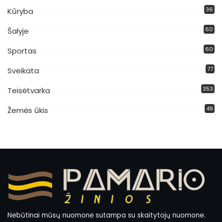
36
Kūryba
60
Šalyje
60
Sportas
77
Sveikata
353
Teisėtvarka
49
Žemės ūkis
Nebūtinai mūsų nuomonė sutampa su skaitytojų nuomone.