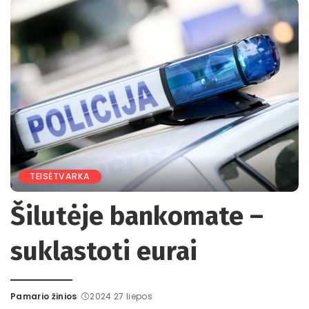
TEISĖTVARKA
Šilutėje bankomate –
suklastoti eurai
Pamario žinios
2024 27 liepos
Posted