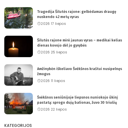
Tragedija Šilutės rajone: gelbėdamas draugę
nuskendo 42 metų vyras
2026 17 liepos
Šilutės rajone mirė jaunas vyras – medikai kelias
dienas kovojo dėl jo gyvybės
2026 25 liepos
Amžinybėn iškeliavo Švėkšnos kraštui nusipelnęs
žmogus
2026 11 liepos
Švėkšnos seniūnijoje liepsnos nuniokojo ūkinį
pastatą: sprogo dujų balionas, žuvo 30 triušių
2026 22 liepos
KATEGORIJOS