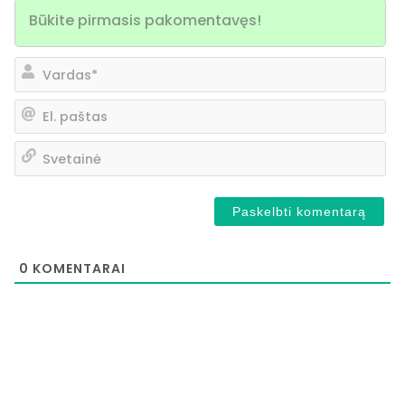
Va
El.
pa
Sv
0
KOMENTARAI