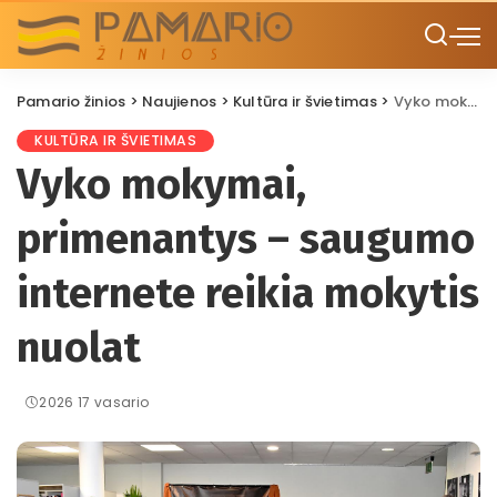
Pamario žinios
>
Naujienos
>
Kultūra ir švietimas
>
Vyko mokymai, primenantys – saugumo internete reikia mokytis nuolat
KULTŪRA IR ŠVIETIMAS
Vyko mokymai,
primenantys – saugumo
internete reikia mokytis
nuolat
2026 17 vasario