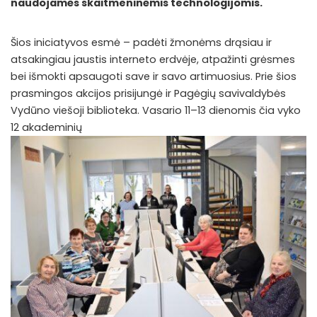
naudojamės skaitmeninėmis technologijomis.
Šios iniciatyvos esmė – padėti žmonėms drąsiau ir
atsakingiau jaustis interneto erdvėje, atpažinti grėsmes
bei išmokti apsaugoti save ir savo artimuosius. Prie šios
prasmingos akcijos prisijungė ir Pagėgių savivaldybės
Vydūno viešoji biblioteka. Vasario 11–13 dienomis čia vyko
12 akademinių