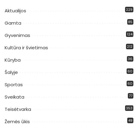
229
Aktualijos
85
Gamta
124
Gyvenimas
212
Kultūra ir švietimas
36
Kūryba
60
Šalyje
60
Sportas
77
Sveikata
353
Teisėtvarka
49
Žemės ūkis