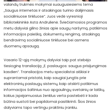
valandų trukmės mokymai suaugusiesiems tema
„Saugus internetas ir atsakingas turinio dalijimasis
socialiniuose tinkluose“. Juos vedė vyresnioji
bibliotekininkė Asta Andrulienė. Šviečiamosios programos
metu dalyviai gilino žinias apie saugų naršymą, patikimos
informacijos paiešką, dokumentų rengimą, atsakingą
bendravimą socialiniuose tinkluose bei asmens
duomenų apsaugą.
Vasario 12-ąją mokymų dalyviai taip pat stebėjo
tiesioginę transliaciją „E. paslaugos: saugus prisijungimas
kasdien“. Transliacijos metu specialistai aiškiai ir
suprantamai pristatė, kaip saugiai jungtis prie
elektroninių paslaugų sistemų, kaip atskirti patikimus
informacijos šaltinius nuo apgaulingų svetainių ar laiškų,
kokius įspėjamuosius ženklus verta pastebėti ir kada
būtina sustoti bei papildomai pasitikrinti. Šios žinios
dalyviams tapo vertingu praktiniu įrankiu.