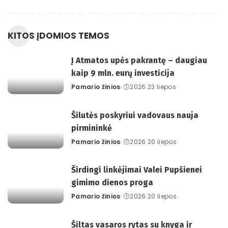
KITOS ĮDOMIOS TEMOS
Į Atmatos upės pakrantę – daugiau
kaip 9 mln. eurų investicija
Pamario žinios
2026 23 liepos
Posted
by
Šilutės poskyriui vadovaus nauja
pirmininkė
Pamario žinios
2026 20 liepos
Posted
by
Širdingi linkėjimai Valei Pupšienei
gimimo dienos proga
Pamario žinios
2026 20 liepos
Posted
by
Šiltas vasaros rytas su knyga ir