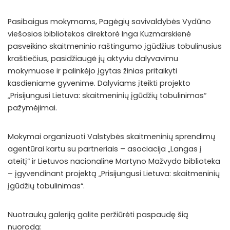
Pasibaigus mokymams, Pagėgių savivaldybės Vydūno
viešosios bibliotekos direktorė Inga Kuzmarskienė
pasveikino skaitmeninio raštingumo įgūdžius tobulinusius
kraštiečius, pasidžiaugė jų aktyviu dalyvavimu
mokymuose ir palinkėjo įgytas žinias pritaikyti
kasdieniame gyvenime. Dalyviams įteikti projekto
„Prisijungusi Lietuva: skaitmeninių įgūdžių tobulinimas“
pažymėjimai.
Mokymai organizuoti Valstybės skaitmeninių sprendimų
agentūrai kartu su partneriais – asociacija „Langas į
ateitį“ ir Lietuvos nacionaline Martyno Mažvydo biblioteka
– įgyvendinant projektą „Prisijungusi Lietuva: skaitmeninių
įgūdžių tobulinimas“.
Nuotraukų galeriją galite peržiūrėti paspaudę šią
nuorodą: