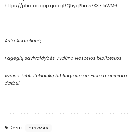
https://photos.app.goo.gl/QhyqPhmsZK37JxWM6
Asta Andrulienė
,
Pagėgių savivaldybės Vydūno viešosios bibliotekos
vyresn. bibliotekininkė bibliografiniam-informaciniam
darbui
PIRMAS
ŽYMĖS