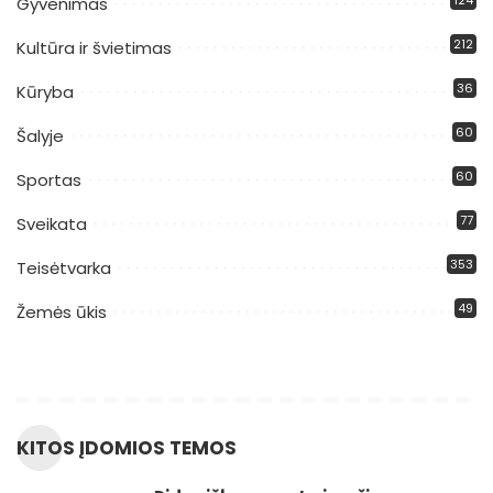
Gyvenimas
212
Kultūra ir švietimas
36
Kūryba
60
Šalyje
60
Sportas
77
Sveikata
353
Teisėtvarka
49
Žemės ūkis
KITOS ĮDOMIOS TEMOS