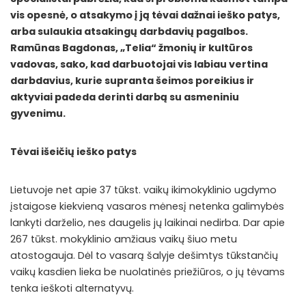
vis opesnė, o atsakymo į ją tėvai dažnai ieško patys,
arba sulaukia atsakingų darbdavių pagalbos.
Ramūnas Bagdonas, „Telia“ žmonių ir kultūros
vadovas
, sako, kad darbuotojai vis labiau vertina
darbdavius, kurie supranta šeimos poreikius ir
aktyviai padeda derinti darbą su asmeniniu
gyvenimu.
Tėvai išeičių ieško patys
Lietuvoje net apie 37 tūkst. vaikų ikimokyklinio ugdymo
įstaigose kiekvieną vasaros mėnesį netenka galimybės
lankyti darželio, nes daugelis jų laikinai nedirba. Dar apie
267 tūkst. mokyklinio amžiaus vaikų šiuo metu
atostogauja. Dėl to vasarą šalyje dešimtys tūkstančių
vaikų kasdien lieka be nuolatinės priežiūros, o jų tėvams
tenka ieškoti alternatyvų.