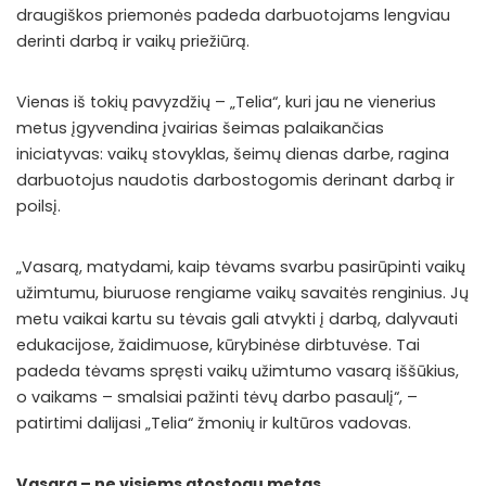
draugiškos priemonės padeda darbuotojams lengviau
derinti darbą ir vaikų priežiūrą.
Vienas iš tokių pavyzdžių – „Telia“, kuri jau ne vienerius
metus įgyvendina įvairias šeimas palaikančias
iniciatyvas: vaikų stovyklas, šeimų dienas darbe, ragina
darbuotojus naudotis darbostogomis derinant darbą ir
poilsį.
„Vasarą, matydami, kaip tėvams svarbu pasirūpinti vaikų
užimtumu, biuruose rengiame vaikų savaitės renginius. Jų
metu vaikai kartu su tėvais gali atvykti į darbą, dalyvauti
edukacijose, žaidimuose, kūrybinėse dirbtuvėse. Tai
padeda tėvams spręsti vaikų užimtumo vasarą iššūkius,
o vaikams – smalsiai pažinti tėvų darbo pasaulį“, –
patirtimi dalijasi „Telia“ žmonių ir kultūros vadovas.
Vasara – ne visiems atostogų metas