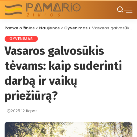
Pamario žinios
>
Naujienos
>
Gyvenimas
>
Vasaros galvosūkis tėvams: kaip suderinti darbą ir vaikų priežiūrą?
GYVENIMAS
Vasaros galvosūkis
tėvams: kaip suderinti
darbą ir vaikų
priežiūrą?
2025 12 liepos