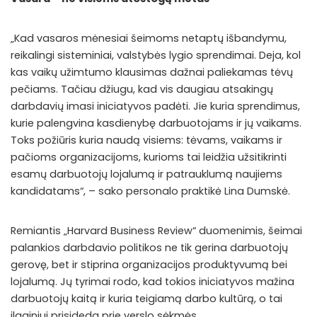
„Kad vasaros mėnesiai šeimoms netaptų išbandymu,
reikalingi sisteminiai, valstybės lygio sprendimai. Deja, kol
kas vaikų užimtumo klausimas dažnai paliekamas tėvų
pečiams. Tačiau džiugu, kad vis daugiau atsakingų
darbdavių imasi iniciatyvos padėti. Jie kuria sprendimus,
kurie palengvina kasdienybę darbuotojams ir jų vaikams.
Toks požiūris kuria naudą visiems: tėvams, vaikams ir
pačioms organizacijoms, kurioms tai leidžia užsitikrinti
esamų darbuotojų lojalumą ir patrauklumą naujiems
kandidatams“, – sako personalo praktikė Lina Dumskė.
Remiantis „Harvard Business Review“ duomenimis, šeimai
palankios darbdavio politikos ne tik gerina darbuotojų
gerovę, bet ir stiprina organizacijos produktyvumą bei
lojalumą. Jų tyrimai rodo, kad tokios iniciatyvos mažina
darbuotojų kaitą ir kuria teigiamą darbo kultūrą, o tai
ilgainiui prisideda prie verslo sėkmės.