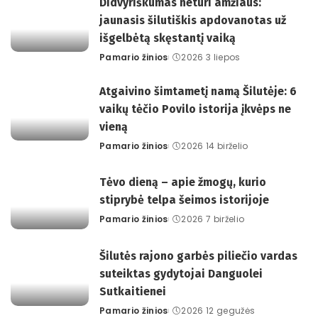
Didvyriškumas neturi amžiaus:
jaunasis šilutiškis apdovanotas už
išgelbėtą skęstantį vaiką
Pamario žinios
2026 3 liepos
Posted
by
Atgaivino šimtametį namą Šilutėje: 6
vaikų tėčio Povilo istorija įkvėps ne
vieną
Pamario žinios
2026 14 birželio
Posted
by
Tėvo dieną – apie žmogų, kurio
stiprybė telpa šeimos istorijoje
Pamario žinios
2026 7 birželio
Posted
by
Šilutės rajono garbės piliečio vardas
suteiktas gydytojai Danguolei
Sutkaitienei
Pamario žinios
2026 12 gegužės
Posted