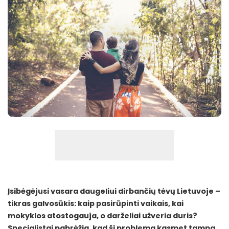
Įsibėgėjusi vasara daugeliui dirbančių tėvų Lietuvoje –
tikras galvosūkis: kaip pasirūpinti vaikais, kai
mokyklos atostogauja, o darželiai užveria duris?
Specialistai pabrėžia, kad ši problema kasmet tampa