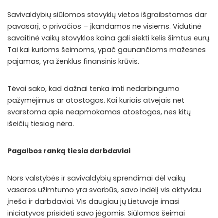
Savivaldybių siūlomos stovyklų vietos išgraibstomos dar
pavasarį, o privačios – įkandamos ne visiems. Vidutinė
savaitinė vaikų stovyklos kaina gali siekti kelis šimtus eurų.
Tai kai kurioms šeimoms, ypač gaunančioms mažesnes
pajamas, yra ženklus finansinis krūvis.
Tėvai sako, kad dažnai tenka imti nedarbingumo
pažymėjimus ar atostogas. Kai kuriais atvejais net
svarstoma apie neapmokamas atostogas, nes kitų
išeičių tiesiog nėra.
Pagalbos ranką tiesia darbdaviai
Nors valstybės ir savivaldybių sprendimai dėl vaikų
vasaros užimtumo yra svarbūs, savo indėlį vis aktyviau
įneša ir darbdaviai. Vis daugiau jų Lietuvoje imasi
iniciatyvos prisidėti savo jėgomis. Siūlomos šeimai