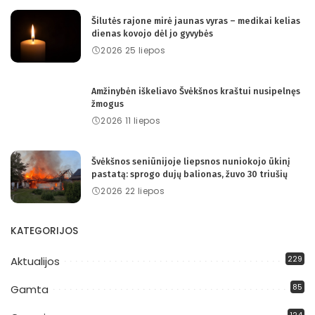
Šilutės rajone mirė jaunas vyras – medikai kelias
dienas kovojo dėl jo gyvybės
2026 25 liepos
Amžinybėn iškeliavo Švėkšnos kraštui nusipelnęs
žmogus
2026 11 liepos
Švėkšnos seniūnijoje liepsnos nuniokojo ūkinį
pastatą: sprogo dujų balionas, žuvo 30 triušių
2026 22 liepos
KATEGORIJOS
229
Aktualijos
85
Gamta
124