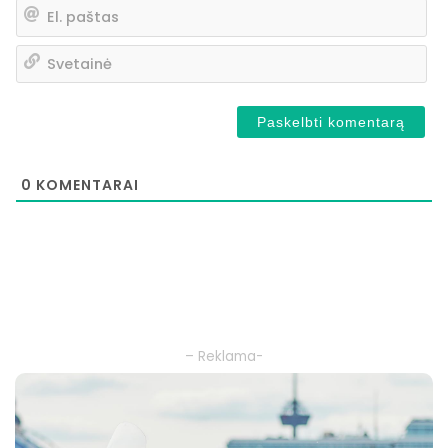
El.
pa
Sv
0
KOMENTARAI
– Reklama-