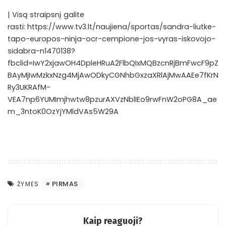
| Visą straipsnį galite
rasti:
https://www.tv3.lt/naujiena/sportas/sandra-liutke-
tapo-europos-ninja-ocr-cempione-jos-vyras-iskovojo-
sidabra-n1470138?
fbclid=IwY2xjawOH4DpleHRuA2FlbQIxMQBzcnRjBmFwcF9pZ
BAyMjIwMzkxNzg4MjAwODkyCGNhbGxzaXRlAjMwAAEe7fKrN
Ry3UKRAfM-
VEA7np6YUMImjhwtw8pzurAXVzNblIEo9rwFnW2oPG8A_ae
m_3ntoK0OzYjYMldVAs5W29A
PIRMAS
ŽYMĖS
Kaip reaguoji?