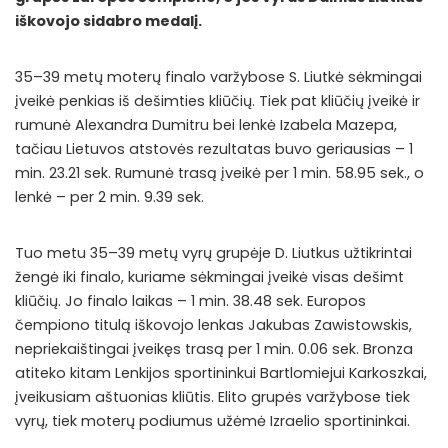
iškovojo sidabro medalį.
35–39 metų moterų finalo varžybose S. Liutkė sėkmingai
įveikė penkias iš dešimties kliūčių. Tiek pat kliūčių įveikė ir
rumunė Alexandra Dumitru bei lenkė Izabela Mazepa,
tačiau Lietuvos atstovės rezultatas buvo geriausias – 1
min. 23.21 sek. Rumunė trasą įveikė per 1 min. 58.95 sek., o
lenkė – per 2 min. 9.39 sek.
Tuo metu 35–39 metų vyrų grupėje D. Liutkus užtikrintai
žengė iki finalo, kuriame sėkmingai įveikė visas dešimt
kliūčių. Jo finalo laikas – 1 min. 38.48 sek. Europos
čempiono titulą iškovojo lenkas Jakubas Zawistowskis,
nepriekaištingai įveikęs trasą per 1 min. 0.06 sek. Bronza
atiteko kitam Lenkijos sportininkui Bartlomiejui Karkoszkai,
įveikusiam aštuonias kliūtis. Elito grupės varžybose tiek
vyrų, tiek moterų podiumus užėmė Izraelio sportininkai.