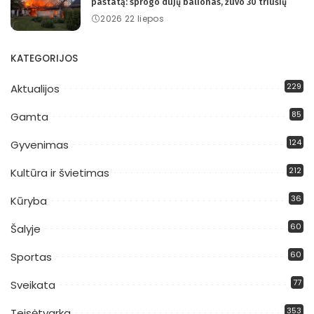
pastatą: sprogo dujų balionas, žuvo 30 triušių
2026 22 liepos
KATEGORIJOS
229
Aktualijos
85
Gamta
124
Gyvenimas
212
Kultūra ir švietimas
36
Kūryba
60
Šalyje
60
Sportas
77
Sveikata
353
Teisėtvarka