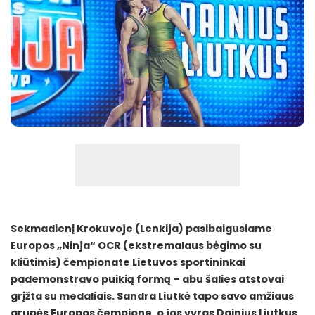
Sekmadienį Krokuvoje (Lenkija) pasibaigusiame
Europos „Ninja“ OCR (ekstremalaus bėgimo su
kliūtimis) čempionate Lietuvos sportininkai
pademonstravo puikią formą – abu šalies atstovai
grįžta su medaliais. Sandra Liutkė tapo savo amžiaus
grupės Europos čempione, o jos vyras Dainius Liutkus