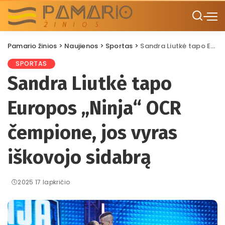
Pamario žinios
>
Naujienos
>
Sportas
>
Sandra Liutkė tapo Europos „Ninja“ OCR čempione, jos vyras iškovojo sidabrą
SPORTAS
Sandra Liutkė tapo
Europos „Ninja“ OCR
čempione, jos vyras
iškovojo sidabrą
2025 17 lapkričio