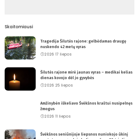
Skaitomiausi
Tragedija Šilutės rajone: gelbėdamas draugę
nuskendo 42 metų vyras
2026 17 liepos
Šilutės rajone mirė jaunas vyras – medikai kelias
dienas kovojo dėl jo gyvybės
2026 25 liepos
Amžinybėn iškeliavo Švėkšnos kraštui nusipelnęs
žmogus
2026 11 liepos
Švėkšnos seniūnijoje liepsnos nuniokojo ūkinį