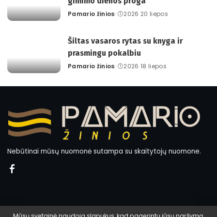
gimimo dienos proga
Pamario žinios
2026 20 liepos
Posted
by
Šiltas vasaros rytas su knyga ir
prasmingu pokalbiu
Pamario žinios
2026 18 liepos
Posted
by
Nebūtinai mūsų nuomonė sutampa su skaitytojų nuomone.
Mūsų svetainė naudoja slapukus, kad pagerintu jūsų naršymą.