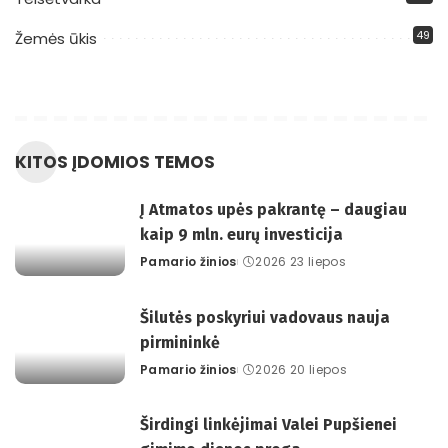
49
Žemės ūkis
KITOS ĮDOMIOS TEMOS
Į Atmatos upės pakrantę – daugiau
kaip 9 mln. eurų investicija
Pamario žinios
2026 23 liepos
Posted
by
Šilutės poskyriui vadovaus nauja
pirmininkė
Pamario žinios
2026 20 liepos
Posted
by
Širdingi linkėjimai Valei Pupšienei