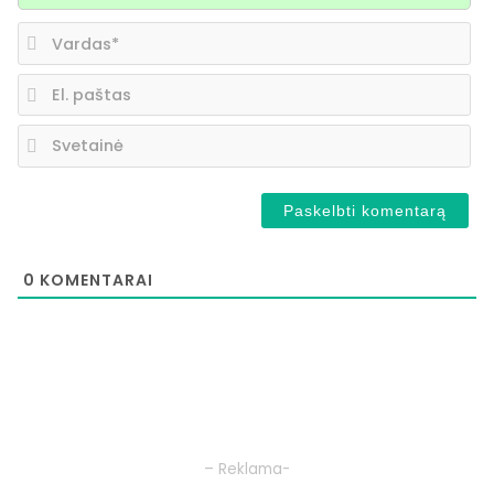
Va
El.
pa
Sv
0
KOMENTARAI
– Reklama-