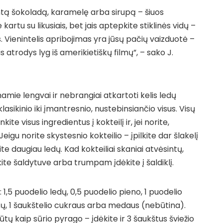
intą šokoladą, karamelę arba sirupą – šiuos
kartu su likusiais, bet jais aptepkite stiklinės vidų –
. Vienintelis apribojimas yra jūsų pačių vaizduotė –
s atrodys lyg iš amerikietiškų filmų”, – sako J.
o namie lengvai ir nebrangiai atkartoti kelis ledų
lasikinio iki įmantresnio, nustebinsiančio visus. Visų
nkite visus ingredientus į kokteilį ir, jei norite,
igu norite skystesnio kokteilio – įpilkite dar šlakelį
kite daugiau ledų. Kad kokteiliai skaniai atvėsintų,
nkite šaldytuve arba trumpam įdėkite į šaldiklį.
: 1,5 puodelio ledų, 0,5 puodelio pieno, 1 puodelio
ių, 1 šaukštelio cukraus arba medaus (nebūtina).
ūtų kaip sūrio pyrago – įdėkite ir 3 šaukštus šviežio