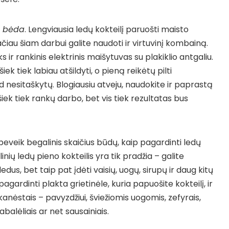
ne bėda
. Lengviausia ledų kokteilį paruošti maisto
tačiau šiam darbui galite naudoti ir virtuvinį kombainą.
iks ir rankinis elektrinis maišytuvas su plakiklio antgaliu.
iek tiek labiau atšildyti, o pieną reikėtų pilti
kad nesitaškytų. Blogiausiu atveju, naudokite ir paprastą
 šiek tiek rankų darbo, bet vis tiek rezultatas bus
 beveik begalinis skaičius būdų, kaip pagardinti ledų
inių ledų pieno kokteilis yra tik pradžia – galite
edus, bet taip pat įdėti vaisių, uogų, sirupų ir daug kitų
pagardinti plakta grietinėle, kuria papuošite kokteilį, ir
nėstais – pavyzdžiui, šviežiomis uogomis, zefyrais,
balėliais ar net sausainiais.