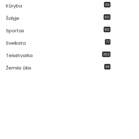
36
Kūryba
60
Šalyje
60
Sportas
77
Sveikata
353
Teisėtvarka
49
Žemės ūkis