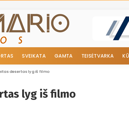
ORTAS
SVEIKATA
GAMTA
TEISĖTVARKA
K
reitas desertas lyg iš filmo
rtas lyg iš filmo