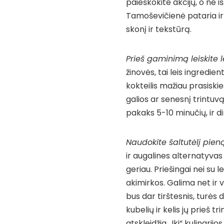
paieškokite akcijų, o ne iš
Tamoševičienė pataria ir n
skonį ir tekstūrą.
Prieš gaminimą leiskite l
žinovės, tai leis ingredi
kokteilis mažiau prasiski
galios ar senesnį trintuv
pakaks 5-10 minučių, ir di
Naudokite šaltutėlį pien
ir augalines alternatyvas 
geriau. Priešingai nei su 
akimirkos. Galima net ir v
bus dar tirštesnis, turės
kubelių ir kelis jų prieš tr
atskleidžia „Iki“ kulinarijos