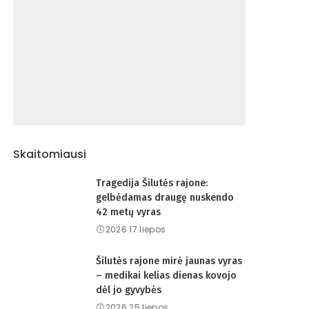
Skaitomiausi
Tragedija Šilutės rajone:
gelbėdamas draugę nuskendo
42 metų vyras
2026 17 liepos
Šilutės rajone mirė jaunas vyras
– medikai kelias dienas kovojo
dėl jo gyvybės
2026 25 liepos