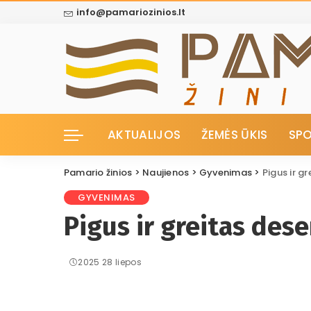
info@pamariozinios.lt
AKTUALIJOS
ŽEMĖS ŪKIS
SP
Pamario žinios
>
Naujienos
>
Gyvenimas
>
Pigus ir g
GYVENIMAS
Pigus ir greitas dese
2025 28 liepos