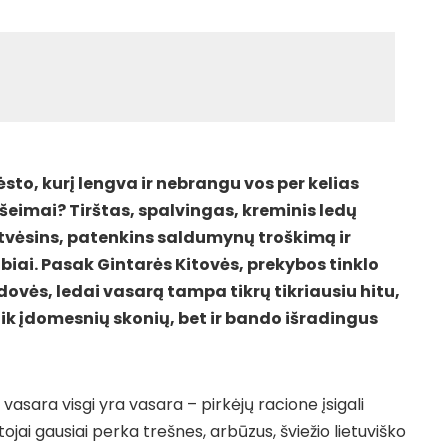
sto, kurį lengva ir nebrangu vos per kelias
šeimai? Tirštas, spalvingas, kreminis ledų
atvėsins, patenkins saldumynų troškimą ir
biai. Pasak Gintarės Kitovės, prekybos tinklo
ovės, ledai vasarą tampa tikrų tikriausiu hitu,
 tik įdomesnių skonių, bet ir bando išradingus
 vasara visgi yra vasara – pirkėjų racione įsigali
jai gausiai perka trešnes, arbūzus, šviežio lietuviško