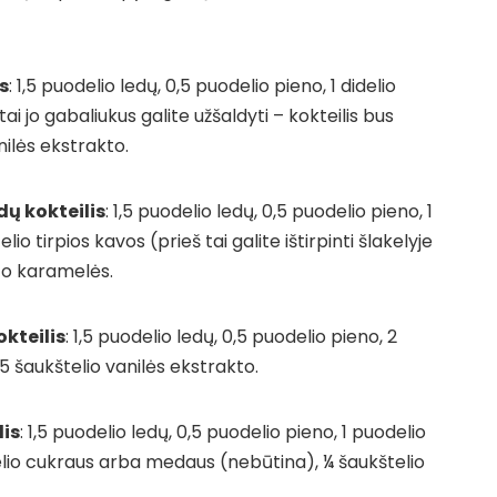
s
: 1,5 puodelio ledų, 0,5 puodelio pieno, 1 didelio
i jo gabaliukus galite užšaldyti – kokteilis bus
nilės ekstrakto.
dų kokteilis
: 1,5 puodelio ledų, 0,5 puodelio pieno, 1
io tirpios kavos (prieš tai galite ištirpinti šlakelyje
to karamelės.
okteilis
: 1,5 puodelio ledų, 0,5 puodelio pieno, 2
5 šaukštelio vanilės ekstrakto.
lis
: 1,5 puodelio ledų, 0,5 puodelio pieno, 1 puodelio
štelio cukraus arba medaus (nebūtina), ¼ šaukštelio