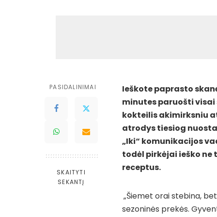
PASIDALINIMAI
Ieškote paprasto skanė
minutes paruošti visai 
kokteilis akimirksniu 
atrodys tiesiog nuosta
„Iki“ komunikacijos vad
todėl pirkėjai ieško ne
receptus.
SKAITYTI
SEKANTĮ
„Šiemet orai stebina, bet
sezoninės prekės. Gyvento