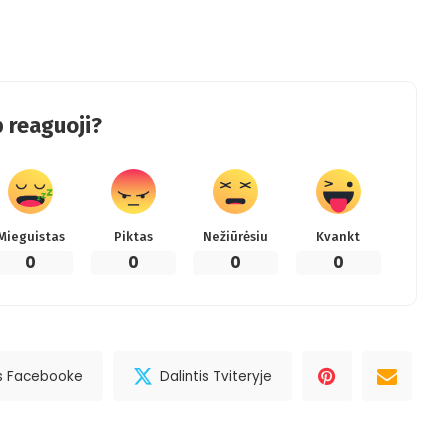
 reaguoji?
Mieguistas
Piktas
Nežiūrėsiu
Kvankt
0
0
0
0
is Facebooke
Dalintis Tviteryje