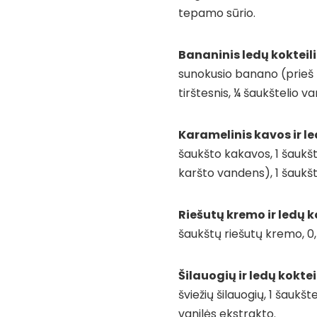
tepamo sūrio.
Bananinis ledų kokteili
sunokusio banano (prieš ta
tirštesnis, ¼ šaukštelio va
Karamelinis kavos ir le
šaukšto kakavos, 1 šaukštel
karšto vandens), 1 šaukš
Riešutų kremo ir ledų k
šaukštų riešutų kremo, 0,
Šilauogių ir ledų koktei
šviežių šilauogių, 1 šauk
vanilės ekstrakto.