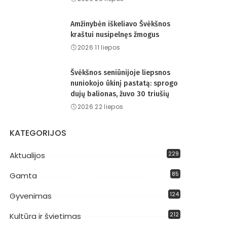
Amžinybėn iškeliavo Švėkšnos
kraštui nusipelnęs žmogus
2026 11 liepos
Švėkšnos seniūnijoje liepsnos
nuniokojo ūkinį pastatą: sprogo
dujų balionas, žuvo 30 triušių
2026 22 liepos
KATEGORIJOS
229
Aktualijos
85
Gamta
124
Gyvenimas
212
Kultūra ir švietimas