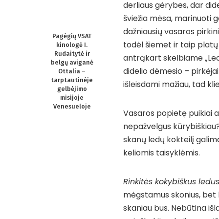
derliaus gėrybes, dar did
šviežia mėsa, marinuoti ga
dažniausių vasaros pirkinių
Pagėgių VSAT
todėl šiemet ir taip plat
kinologė I.
Rudaitytė ir
antrąkart skelbiame „Ledų
belgų aviganė
didelio dėmesio – pirkėjai
Ottalia –
tarptautinėje
išleisdami mažiau, tad kl
gelbėjimo
misijoje
Venesueloje
Vasaros popietę puikiai at
nepažvelgus kūrybiškiau? 
skanų ledų kokteilį galim
keliomis taisyklėmis.
Rinkitės kokybiškus ledu
mėgstamus skonius, bet k
skaniau bus. Nebūtina išl