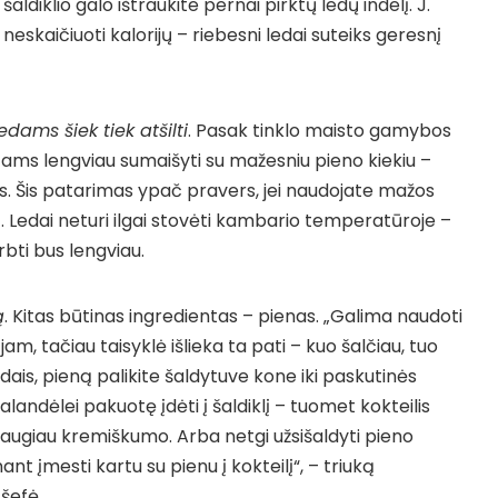
 šaldiklio galo ištraukite pernai pirktų ledų indelį. J.
eskaičiuoti kalorijų – riebesni ledai suteiks geresnį
edams šiek tiek atšilti
. Pasak tinklo maisto gamybos
entams lengviau sumaišyti su mažesniu pieno kiekiu –
es. Šis patarimas ypač pravers, jei naudojate mažos
ą. Ledai neturi ilgai stovėti kambario temperatūroje –
rbti bus lengviau.
ą
. Kitas būtinas ingredientas – pienas. „Galima naudoti
jam, tačiau taisyklė išlieka ta pati – kuo šalčiau, tuo
ledais, pieną palikite šaldytuve kone iki paskutinės
alandėlei pakuotę įdėti į šaldiklį – tuomet kokteilis
 daugiau kremiškumo. Arba netgi užsišaldyti pieno
inant įmesti kartu su pienu į kokteilį“, – triuką
 šefė.