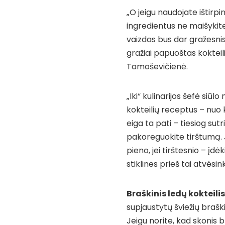
„O jeigu naudojate ištirp
ingredientus ne maišykite 
vaizdas bus dar gražesnis
gražiai papuoštas kokteili
Tamoševičienė.
„Iki“ kulinarijos šefė siūl
kokteilių receptus – nuo k
eiga ta pati – tiesiog sutri
pakoreguokite tirštumą. Je
pieno, jei tirštesnio – įdė
stiklines prieš tai atvėsi
Braškinis ledų kokteilis
supjaustytų šviežių brašk
Jeigu norite, kad skonis b