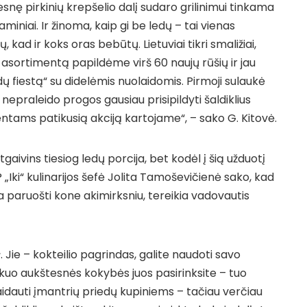
esnę pirkinių krepšelio dalį sudaro grilinimui tinkama
miniai. Ir žinoma, kaip gi be ledų – tai vienas
, kad ir koks oras bebūtų. Lietuviai tikri smaližiai,
ų asortimentą papildėme virš 60 naujų rūšių ir jau
 fiestą“ su didelėmis nuolaidomis. Pirmoji sulaukė
 nepraleido progos gausiau prisipildyti šaldiklius
ientams patikusią akciją kartojame“, – sako G. Kitovė.
gaivins tiesiog ledų porcija, bet kodėl į šią užduotį
„Iki“ kulinarijos šefė Jolita Tamoševičienė sako, kad
a paruošti kone akimirksniu, tereikia vadovautis
s
. Jie – kokteilio pagrindas, galite naudoti savo
uo aukštesnės kokybės juos pasirinksite – tuo
aidauti įmantrių priedų kupiniems – tačiau verčiau