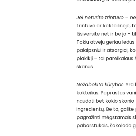
Jei neturite trintuvo – 
trintuve ar kokteilinėje, 
Išsiversite net ir be jo – t
Tokiu atveju geriau ledus š
palaipsniui ir atsargiai, 
plakiklį – tai pareikalaus
skanus.
Nežabokite kūrybos
. Yra
kokteilius. Paprastas vanil
naudoti bet kokio skonio l
ingredientų. Be to, galite 
pagražinti mėgstamais ska
pabarstukais, šokolado ga