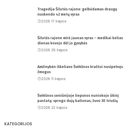
Tragedija Šilutės rajone: gelbėdamas draugę
nuskendo 42 metų vyras
2026 17 liepos
Šilutės rajone mirė jaunas vyras – medikai kelias
dienas kovojo dėl jo gyvybės
2026 25 liepos
Amžinybėn iškeliavo Švėkšnos kraštui nusipelnęs
žmogus
2026 11 liepos
Švėkšnos seniūnijoje liepsnos nuniokojo ūkinį
pastatą: sprogo dujų balionas, žuvo 30 triušių
2026 22 liepos
KATEGORIJOS