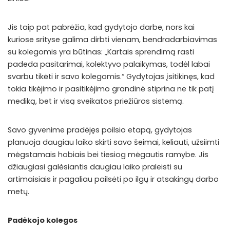
Jis taip pat pabrėžia, kad gydytojo darbe, nors kai
kuriose srityse galima dirbti vienam, bendradarbiavimas
su kolegomis yra būtinas: „Kartais sprendimą rasti
padeda pasitarimai, kolektyvo palaikymas, todėl labai
svarbu tikėti ir savo kolegomis.“ Gydytojas įsitikinęs, kad
tokia tikėjimo ir pasitikėjimo grandinė stiprina ne tik patį
mediką, bet ir visą sveikatos priežiūros sistemą.
Savo gyvenime pradėjęs poilsio etapą, gydytojas
planuoja daugiau laiko skirti savo šeimai, keliauti, užsiimti
mėgstamais hobiais bei tiesiog mėgautis ramybe. Jis
džiaugiasi galėsiantis daugiau laiko praleisti su
artimaisiais ir pagaliau pailsėti po ilgų ir atsakingų darbo
metų.
Padėkojo kolegos