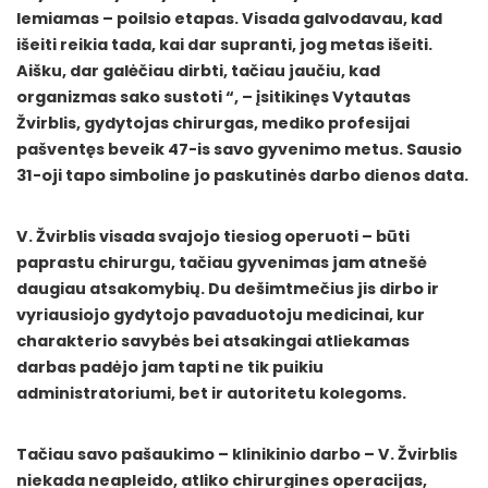
lemiamas – poilsio etapas. Visada galvodavau, kad
išeiti reikia tada, kai dar supranti, jog metas išeiti.
Aišku, dar galėčiau dirbti, tačiau jaučiu, kad
organizmas sako sustoti “, – įsitikinęs Vytautas
Žvirblis, gydytojas chirurgas, mediko profesijai
pašventęs beveik 47-is savo gyvenimo metus. Sausio
31-oji tapo simboline jo paskutinės darbo dienos data.
V. Žvirblis visada svajojo tiesiog operuoti – būti
paprastu chirurgu, tačiau gyvenimas jam atnešė
daugiau atsakomybių. Du dešimtmečius jis dirbo ir
vyriausiojo gydytojo pavaduotoju medicinai, kur
charakterio savybės bei atsakingai atliekamas
darbas padėjo jam tapti ne tik puikiu
administratoriumi, bet ir autoritetu kolegoms.
Tačiau savo pašaukimo – klinikinio darbo – V. Žvirblis
niekada neapleido, atliko chirurgines operacijas,