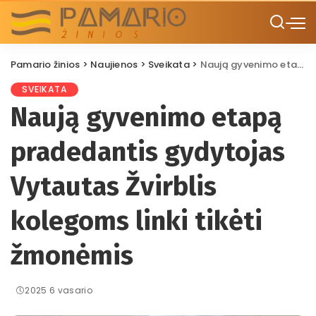
Pamario žinios
>
Naujienos
>
Sveikata
>
Naują gyvenimo etapą pradedantis gydytojas Vytautas Žvirblis kolegoms linki tikėti žmonėmis
SVEIKATA
Naują gyvenimo etapą
pradedantis gydytojas
Vytautas Žvirblis
kolegoms linki tikėti
žmonėmis
2025 6 vasario