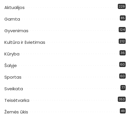
229
Aktualijos
85
Gamta
124
Gyvenimas
212
Kultūra ir švietimas
36
Kūryba
60
Šalyje
60
Sportas
77
Sveikata
353
Teisėtvarka
49
Žemės ūkis