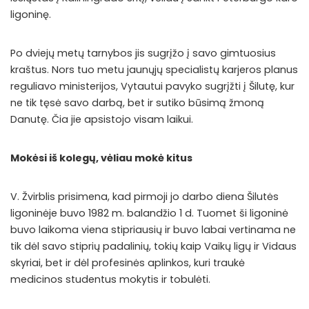
ligoninę.
Po dviejų metų tarnybos jis sugrįžo į savo gimtuosius
kraštus. Nors tuo metu jaunųjų specialistų karjeros planus
reguliavo ministerijos, Vytautui pavyko sugrįžti į Šilutę, kur
ne tik tęsė savo darbą, bet ir sutiko būsimą žmoną
Danutę. Čia jie apsistojo visam laikui.
Mokėsi iš kolegų, vėliau mokė kitus
V. Žvirblis prisimena, kad pirmoji jo darbo diena Šilutės
ligoninėje buvo 1982 m. balandžio 1 d. Tuomet ši ligoninė
buvo laikoma viena stipriausių ir buvo labai vertinama ne
tik dėl savo stiprių padalinių, tokių kaip Vaikų ligų ir Vidaus
skyriai, bet ir dėl profesinės aplinkos, kuri traukė
medicinos studentus mokytis ir tobulėti.