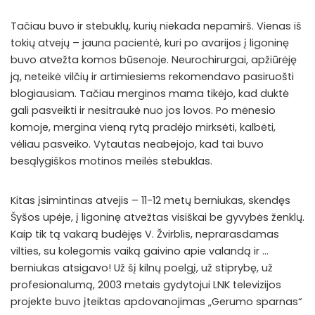
Tačiau buvo ir stebuklų, kurių niekada nepamirš. Vienas iš
tokių atvejų – jauna pacientė, kuri po avarijos į ligoninę
buvo atvežta komos būsenoje. Neurochirurgai, apžiūrėję
ją, neteikė vilčių ir artimiesiems rekomendavo pasiruošti
blogiausiam. Tačiau merginos mama tikėjo, kad duktė
gali pasveikti ir nesitraukė nuo jos lovos. Po mėnesio
komoje, mergina vieną rytą pradėjo mirksėti, kalbėti,
vėliau pasveiko. Vytautas neabejojo, kad tai buvo
besąlygiškos motinos meilės stebuklas.
Kitas įsimintinas atvejis – 11-12 metų berniukas, skendęs
Šyšos upėje, į ligoninę atvežtas visiškai be gyvybės ženklų.
Kaip tik tą vakarą budėjęs V. Žvirblis, neprarasdamas
vilties, su kolegomis vaiką gaivino apie valandą ir …
berniukas atsigavo! Už šį kilnų poelgį, už stiprybę, už
profesionalumą, 2003 metais gydytojui LNK televizijos
projekte buvo įteiktas apdovanojimas „Gerumo sparnas“