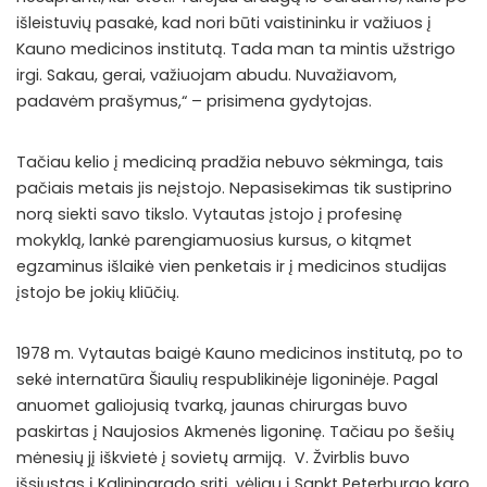
išleistuvių pasakė, kad nori būti vaistininku ir važiuos į
Kauno medicinos institutą. Tada man ta mintis užstrigo
irgi. Sakau, gerai, važiuojam abudu. Nuvažiavom,
padavėm prašymus,“ – prisimena gydytojas.
Tačiau kelio į mediciną pradžia nebuvo sėkminga, tais
pačiais metais jis neįstojo. Nepasisekimas tik sustiprino
norą siekti savo tikslo. Vytautas įstojo į profesinę
mokyklą, lankė parengiamuosius kursus, o kitąmet
egzaminus išlaikė vien penketais ir į medicinos studijas
įstojo be jokių kliūčių.
1978 m. Vytautas baigė Kauno medicinos institutą, po to
sekė internatūra Šiaulių respublikinėje ligoninėje. Pagal
anuomet galiojusią tvarką, jaunas chirurgas buvo
paskirtas į Naujosios Akmenės ligoninę. Tačiau po šešių
mėnesių jį iškvietė į sovietų armiją. V. Žvirblis buvo
išsiųstas į Kaliningrado sritį, vėliau į Sankt Peterburgo karo