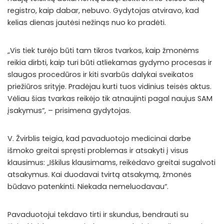
registro, kaip dabar, nebuvo. Gydytojas atviravo, kad
kelias dienas jautėsi nežinąs nuo ko pradėti.
„Vis tiek turėjo būti tam tikros tvarkos, kaip žmonėms
reikia dirbti, kaip turi būti atliekamas gydymo procesas ir
slaugos procedūros ir kiti svarbūs dalykai sveikatos
priežiūros srityje. Pradėjau kurti tuos vidinius teisės aktus.
Vėliau šias tvarkas reikėjo tik atnaujinti pagal naujus SAM
įsakymus“, – prisimena gydytojas.
V. Žvirblis teigia, kad pavaduotojo medicinai darbe
išmoko greitai spręsti problemas ir atsakyti į visus
klausimus: „Iškilus klausimams, reikėdavo greitai sugalvoti
atsakymus. Kai duodavai tvirtą atsakymą, žmonės
būdavo patenkinti. Niekada nemeluodavau“.
Pavaduotojui tekdavo tirti ir skundus, bendrauti su