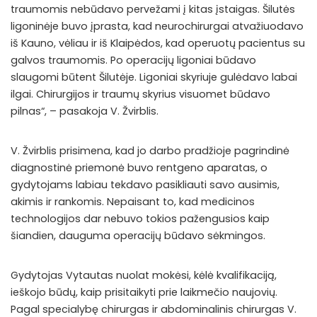
traumomis nebūdavo pervežami į kitas įstaigas. Šilutės
ligoninėje buvo įprasta, kad neurochirurgai atvažiuodavo
iš Kauno, vėliau ir iš Klaipėdos, kad operuotų pacientus su
galvos traumomis. Po operacijų ligoniai būdavo
slaugomi būtent Šilutėje. Ligoniai skyriuje gulėdavo labai
ilgai. Chirurgijos ir traumų skyrius visuomet būdavo
pilnas“, – pasakoja V. Žvirblis.
V. Žvirblis prisimena, kad jo darbo pradžioje pagrindinė
diagnostinė priemonė buvo rentgeno aparatas, o
gydytojams labiau tekdavo pasikliauti savo ausimis,
akimis ir rankomis. Nepaisant to, kad medicinos
technologijos dar nebuvo tokios pažengusios kaip
šiandien, dauguma operacijų būdavo sėkmingos.
Gydytojas Vytautas nuolat mokėsi, kėlė kvalifikaciją,
ieškojo būdų, kaip prisitaikyti prie laikmečio naujovių.
Pagal specialybę chirurgas ir abdominalinis chirurgas V.