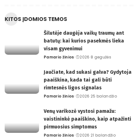
KITOS ĮDOMIOS TEMOS
Šilutėje daugėja vaikų traumų ant
batutų: kai kurios pasekmės lieka
visam gyvenimui
Pamario žinios
2026 8 gegužės
Posted
by
Jaučiate, kad sukasi galva? Gydytoja
paaiškina, kada tai gali būti
rimtesnės ligos signalas
Pamario žinios
2026 25 balandžio
Posted
by
Venų varikozė vystosi pamažu:
vaistininkė paaiškino, kaip atpažinti
pirmuosius simptomus
Pamario žinios
2026 21 balandžio
Posted