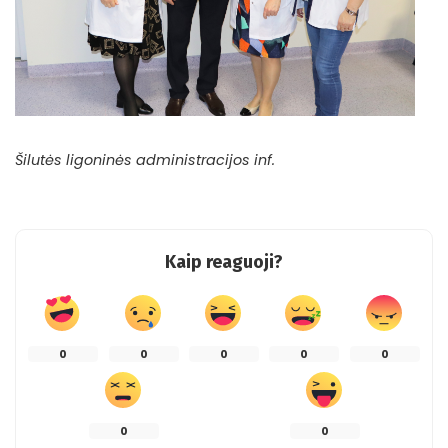
Šilutės ligoninės administracijos inf.
Kaip reaguoji?
0
0
0
0
0
0
0