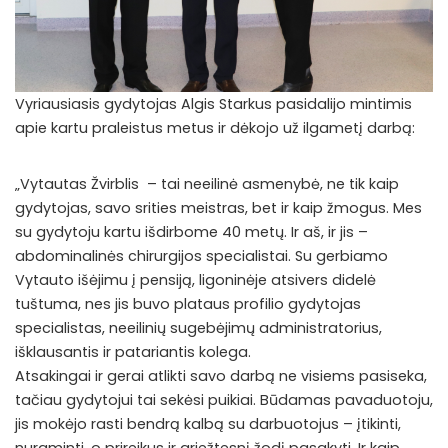
Vyriausiasis gydytojas Algis Starkus pasidalijo mintimis
apie kartu praleistus metus ir dėkojo už ilgametį darbą:
„Vytautas Žvirblis – tai neeilinė asmenybė, ne tik kaip
gydytojas, savo srities meistras, bet ir kaip žmogus. Mes
su gydytoju kartu išdirbome 40 metų. Ir aš, ir jis –
abdominalinės chirurgijos specialistai. Su gerbiamo
Vytauto išėjimu į pensiją, ligoninėje atsivers didelė
tuštuma, nes jis buvo plataus profilio gydytojas
specialistas, neeilinių sugebėjimų administratorius,
išklausantis ir patariantis kolega.
Atsakingai ir gerai atlikti savo darbą ne visiems pasiseka,
tačiau gydytojui tai sekėsi puikiai. Būdamas pavaduotoju,
jis mokėjo rasti bendrą kalbą su darbuotojus – įtikinti,
nuraminti, o prireikus ir griežtesnį žodį pasakyti. Ir kaip