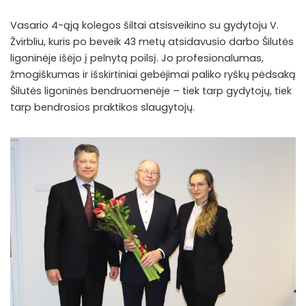
Vasario 4-ąją kolegos šiltai atsisveikino su gydytoju V.
Žvirbliu, kuris po beveik 43 metų atsidavusio darbo Šilutės
ligoninėje išėjo į pelnytą poilsį. Jo profesionalumas,
žmogiškumas ir išskirtiniai gebėjimai paliko ryškų pėdsaką
Šilutės ligoninės bendruomenėje – tiek tarp gydytojų, tiek
tarp bendrosios praktikos slaugytojų.