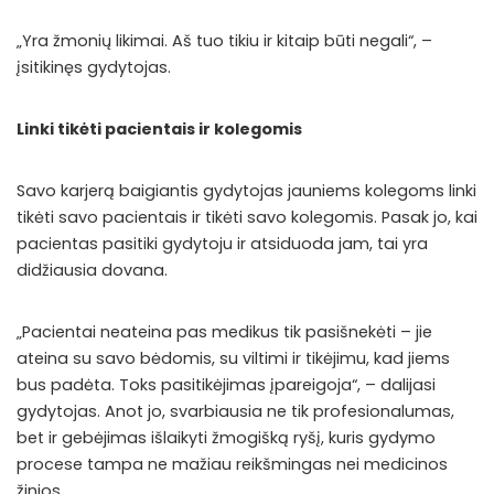
„Yra žmonių likimai. Aš tuo tikiu ir kitaip būti negali“, –
įsitikinęs gydytojas.
Linki tikėti pacientais ir kolegomis
Savo karjerą baigiantis gydytojas jauniems kolegoms linki
tikėti savo pacientais ir tikėti savo kolegomis. Pasak jo, kai
pacientas pasitiki gydytoju ir atsiduoda jam, tai yra
didžiausia dovana.
„Pacientai neateina pas medikus tik pasišnekėti – jie
ateina su savo bėdomis, su viltimi ir tikėjimu, kad jiems
bus padėta. Toks pasitikėjimas įpareigoja“, – dalijasi
gydytojas. Anot jo, svarbiausia ne tik profesionalumas,
bet ir gebėjimas išlaikyti žmogišką ryšį, kuris gydymo
procese tampa ne mažiau reikšmingas nei medicinos
žinios.