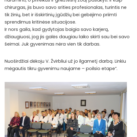
chirurgas, jis buvo savo srities profesionalas, turintis ne
tik žinių, bet ir išskirtinių įgūdžių bei gebėjimo priimti
sprendimus kritinėse situacijose.
Ir nors gaila, kad gydytojas baigia savo karjerą,
džiaugiuosi, jog jis galės daugiau laiko skirti sau bei savo
šeimai. Juk gyvenimas nėra vien tik darbas.
Nuoširdžiai dėkoju V. Žvirbliui už jo ilgametį darbą. Linkiu
mėgautis tikru gyvenimu naujame – poilsio etape“.