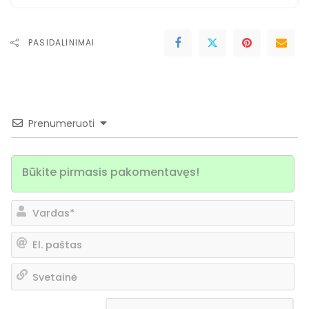
PASIDALINIMAI
Prenumeruoti
Va
El.
pa
Sv