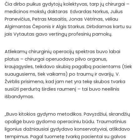
Čia dirbo puikus gydytojų kolektyvas, tarp jų chirurgai –
medicinos mokslų daktaras Edvardas Norkus, Julius
Pranevičius, Petras Masaitis, Jonas Vėtrinas, vėliau
Algimantas Čeponis ir Algis Starkus. Dirbdamas kartu su
jais Vytautas gavo vertingų profesinių pamokų.
Atliekamų chirurginių operacijų spektras buvo labai
platus – chirurgai operuodavo pilvo organus,
kraujagysles, teikdavo skubią pagalbą pacientams (tiek
suaugusiems, tiek vaikams) po traumų ir avarijų. V.
Žvirblis prisimena, kad jam net yra tekę skubos tvarka
susiūti perdurtą širdies raumenį – tai buvo neeilinis
išbandymas.
„Buvo kitokios gydymo metodikos. Pavyzdžiui, skrandžių
opaligė buvo gydoma operaciniu būdu. Traumatinius
ligonius dažniausiai gydydavo konservatyviai, atlikdavo
tempimus. Pagal tuometę tvarką pacientai su galvos