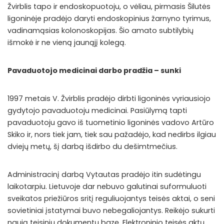
Žvirblis tapo ir endoskopuotoju, o vėliau, pirmasis Šilutės
ligoninėje pradėjo daryti endoskopinius žarnyno tyrimus,
vadinamąsias kolonoskopijas. Šio amato subtilybių
išmokė ir ne vieną jaunąjį kolegą.
Pavaduotojo medicinai darbo pradžia – sunki
1997 metais V. Žvirblis pradėjo dirbti ligoninės vyriausiojo
gydytojo pavaduotoju medicinai. Pasiūlymą tapti
pavaduotoju gavo iš tuometinio ligoninės vadovo Artūro
Skiko ir, nors tiek jam, tiek sau pažadėjo, kad nedirbs ilgiau
dviejų metų, šį darbą išdirbo du dešimtmečius.
Administracinį darbą Vytautas pradėjo itin sudėtingu
laikotarpiu. Lietuvoje dar nebuvo galutinai suformuluoti
sveikatos priežiūros sritį reguliuojantys teisės aktai, o seni
sovietiniai įstatymai buvo nebegaliojantys. Reikėjo sukurti
naują teisinių dokumentų bazę. Elektroninio teisės aktų