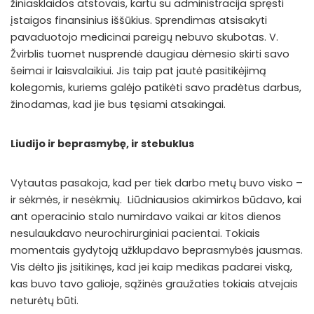
žiniasklaidos atstovais, kartu su administracija spręsti
įstaigos finansinius iššūkius. Sprendimas atsisakyti
pavaduotojo medicinai pareigų nebuvo skubotas. V.
Žvirblis tuomet nusprendė daugiau dėmesio skirti savo
šeimai ir laisvalaikiui. Jis taip pat jautė pasitikėjimą
kolegomis, kuriems galėjo patikėti savo pradėtus darbus,
žinodamas, kad jie bus tęsiami atsakingai.
Liudijo ir beprasmybę, ir stebuklus
Vytautas pasakoja, kad per tiek darbo metų buvo visko –
ir sėkmės, ir nesėkmių. Liūdniausios akimirkos būdavo, kai
ant operacinio stalo numirdavo vaikai ar kitos dienos
nesulaukdavo neurochirurginiai pacientai. Tokiais
momentais gydytoją užklupdavo beprasmybės jausmas.
Vis dėlto jis įsitikinęs, kad jei kaip medikas padarei viską,
kas buvo tavo galioje, sąžinės graužaties tokiais atvejais
neturėtų būti.