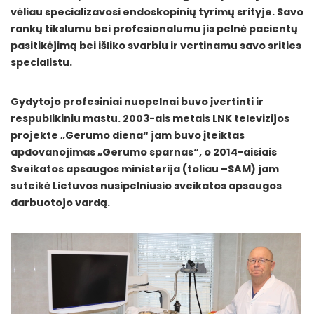
vėliau specializavosi endoskopinių tyrimų srityje. Savo
rankų tikslumu bei profesionalumu jis pelnė pacientų
pasitikėjimą bei išliko svarbiu ir vertinamu savo srities
specialistu.
Gydytojo profesiniai nuopelnai buvo įvertinti ir
respublikiniu mastu. 2003-ais metais LNK televizijos
projekte „Gerumo diena“ jam buvo įteiktas
apdovanojimas „Gerumo sparnas“, o 2014-aisiais
Sveikatos apsaugos ministerija (toliau –SAM) jam
suteikė Lietuvos nusipelniusio sveikatos apsaugos
darbuotojo vardą.