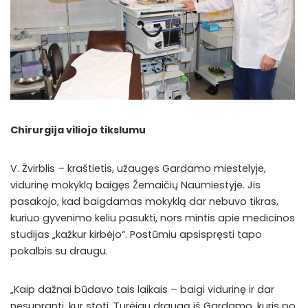
Chirurgija viliojo tikslumu
V. Žvirblis – kraštietis, užaugęs Gardamo miestelyje,
vidurinę mokyklą baigęs Žemaičių Naumiestyje. Jis
pasakojo, kad baigdamas mokyklą dar nebuvo tikras,
kuriuo gyvenimo keliu pasukti, nors mintis apie medicinos
studijas „kažkur kirbėjo“. Postūmiu apsispręsti tapo
pokalbis su draugu.
„Kaip dažnai būdavo tais laikais – baigi vidurinę ir dar
nesupranti, kur stoti. Turėjau draugą iš Gardamo, kuris po