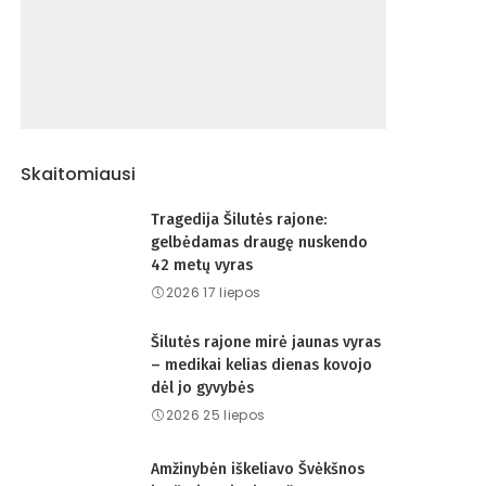
Skaitomiausi
Tragedija Šilutės rajone:
gelbėdamas draugę nuskendo
42 metų vyras
2026 17 liepos
Šilutės rajone mirė jaunas vyras
– medikai kelias dienas kovojo
dėl jo gyvybės
2026 25 liepos
Amžinybėn iškeliavo Švėkšnos