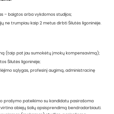
mas – baigtos arba vykdomos studijos;
jų ne trumpiau kaip 2 metus dirbti Šilutės ligoninėje.
gimą (taip pat jau sumokėtų įmokų kompensavimą);
os Šilutės ligoninėje;
lėjimo sąlygas, profesinį augimą, administracinę
Po prašymo pateikimo su kandidatu pasirašoma
atvirtina abiejų šalių apsisprendimą bendradarbiauti.