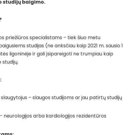
o studijų baigimo.
?
os priežiūros specialistams – tiek šiuo metu
 baigusiems studijas (ne anksčiau kaip 2021 m. sausio 1
lutės ligoninėje ir gali įsipareigoti ne trumpiau kaip
 studijų.
:
slaugytojus – slaugos studijoms ar jau patirtų studijų
– neurologijos arba kardiologijos rezidentūros
tams: