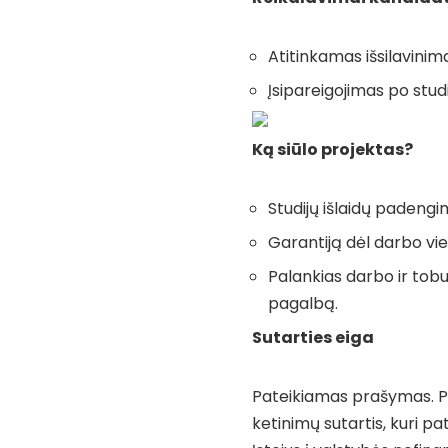
Atitinkamas išsilavini
Įsipareigojimas po studi
Ką siūlo projektas?
Studijų išlaidų paden
Garantiją dėl darbo viet
Palankias darbo ir tobu
pagalbą.
Sutarties eiga
Pateikiamas prašymas. 
ketinimų sutartis, kuri p