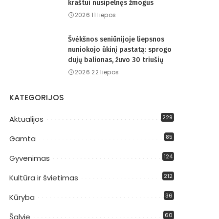
kraštui nusipelnęs žmogus
2026 11 liepos
Švėkšnos seniūnijoje liepsnos
nuniokojo ūkinį pastatą: sprogo
dujų balionas, žuvo 30 triušių
2026 22 liepos
KATEGORIJOS
229
Aktualijos
85
Gamta
124
Gyvenimas
212
Kultūra ir švietimas
36
Kūryba
60
Šalyje