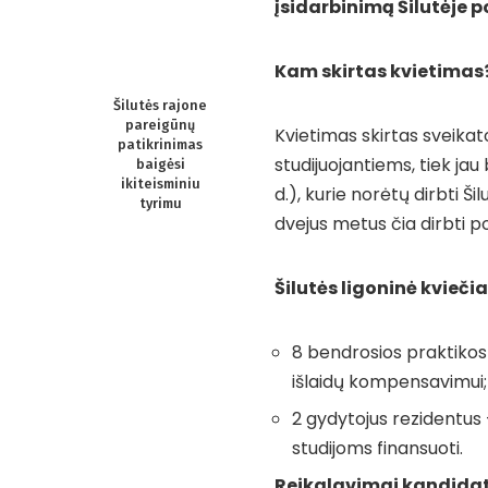
įsidarbinimą Šilutėje p
Kam skirtas kvietimas
Šilutės rajone
pareigūnų
Kvietimas skirtas sveikat
patikrinimas
studijuojantiems, tiek jau
baigėsi
ikiteisminiu
d.), kurie norėtų dirbti Ši
tyrimu
dvejus metus čia dirbti po
Šilutės ligoninė kviečia
8 bendrosios praktikos 
išlaidų kompensavimui;
2 gydytojus rezidentus 
studijoms finansuoti.
Reikalavimai kandida