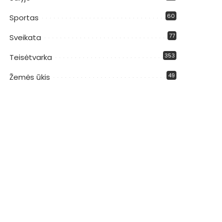
60
Sportas
77
Sveikata
353
Teisėtvarka
49
Žemės ūkis