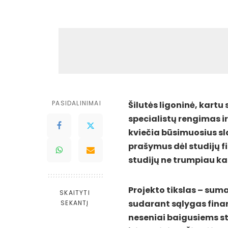
PASIDALINIMAI
Šilutės ligoninė, kartu
specialistų rengimas i
kviečia būsimuosius sl
prašymus dėl studijų f
studijų ne trumpiau kai
Projekto tikslas – sum
SKAITYTI
sudarant sąlygas finans
SEKANTĮ
neseniai baigusiems stu