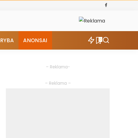
ŪRYBA
ANONSAI
0
– Reklama-
– Reklama –