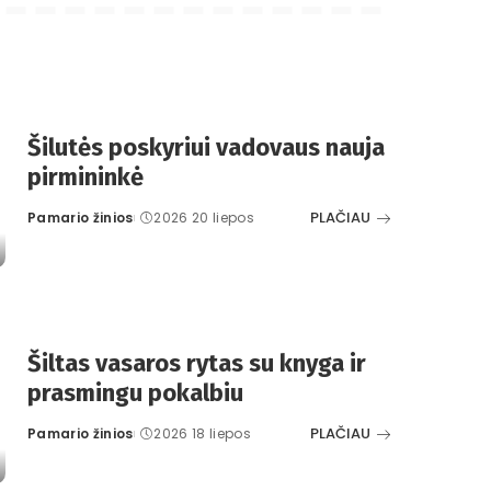
Šilutės poskyriui vadovaus nauja
pirmininkė
PLAČIAU
Pamario žinios
2026 20 liepos
Posted
by
Šiltas vasaros rytas su knyga ir
prasmingu pokalbiu
PLAČIAU
Pamario žinios
2026 18 liepos
Posted
by