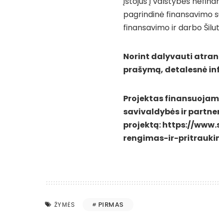
Įstojus į valstybės nefi
pagrindinė finansavimo su
finansavimo ir darbo Šilut
Norint dalyvauti atrank
prašymą, detalesnė inf
Projektas finansuojama
savivaldybės ir partne
projektą:
https://www.s
rengimas-ir-pritrauki
PIRMAS
ŽYMĖS