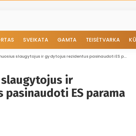
ORTAS
SVEIKATA
GAMTA
TEISĖTVARKA
K
us slaugytojus ir gydytojus rezidentus pasinaudoti ES parama studijoms finansuoti
slaugytojus ir
s pasinaudoti ES parama