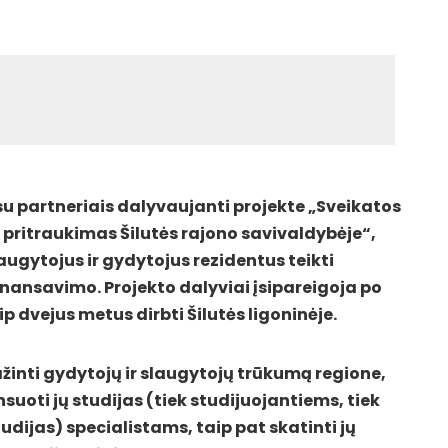
 su partneriais dalyvaujanti projekte „Sveikatos
r pritraukimas Šilutės rajono savivaldybėje“,
augytojus ir gydytojus rezidentus teikti
inansavimo. Projekto dalyviai įsipareigoja po
p dvejus metus dirbti Šilutės ligoninėje.
ažinti gydytojų ir slaugytojų trūkumą regione,
uoti jų studijas (tiek studijuojantiems, tiek
dijas) specialistams, taip pat skatinti jų