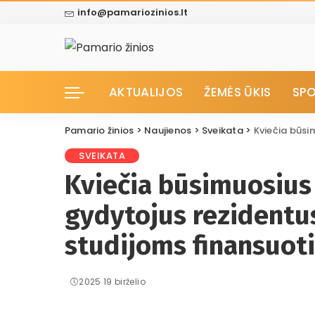
info@pamariozinios.lt
AKTUALIJOS
ŽEMĖS ŪKIS
SP
Pamario žinios
>
Naujienos
>
Sveikata
>
Kviečia būsimuosi
SVEIKATA
Kviečia būsimuosius 
gydytojus rezidentu
studijoms finansuoti
2025 19 birželio