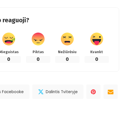
 reaguoji?
Mieguistas
Piktas
Nežiūrėsiu
Kvankt
0
0
0
0
is Facebooke
Dalintis Tviteryje