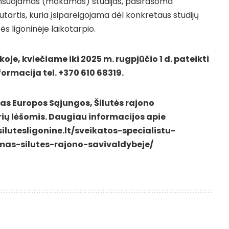
nansuojamas (mokamas) studijas, pasirašoma
tartis, kuria įsipareigojama dėl konkretaus studijų
ės ligoninėje laikotarpio.
oje, kviečiame iki 2025 m. rugpjūčio 1 d. pateikti
ormacija tel. +370 610 68319.
s Europos Sąjungos, Šilutės rajono
rių lėšomis. Daugiau informacijos apie
ilutesligonine.lt/sveikatos-specialistu-
mas-silutes-rajono-savivaldybeje/