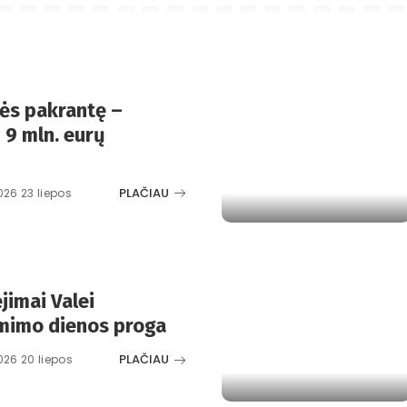
ės pakrantę –
 9 mln. eurų
PLAČIAU
026 23 liepos
ėjimai Valei
imimo dienos proga
PLAČIAU
026 20 liepos