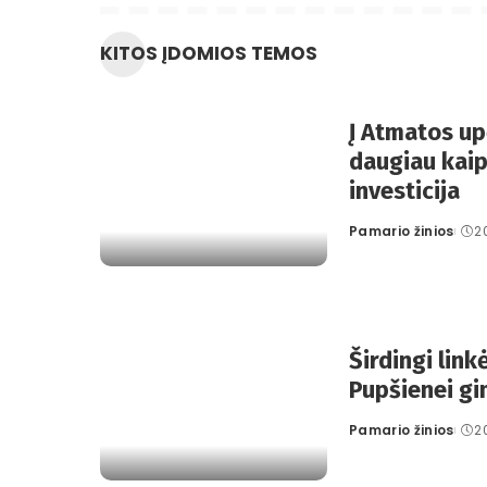
KITOS ĮDOMIOS TEMOS
Į Atmatos up
daugiau kaip
investicija
Pamario žinios
2
Posted
by
Širdingi link
Pupšienei g
Pamario žinios
2
Posted
by