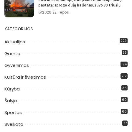
pastatą: sprogo dujų balionas, žuvo 30 triušių
2026 22 liepos
KATEGORIJOS
229
Aktualijos
85
Gamta
124
Gyvenimas
212
Kultūra ir švietimas
36
Kūryba
60
Šalyje
60
Sportas
77
Sveikata