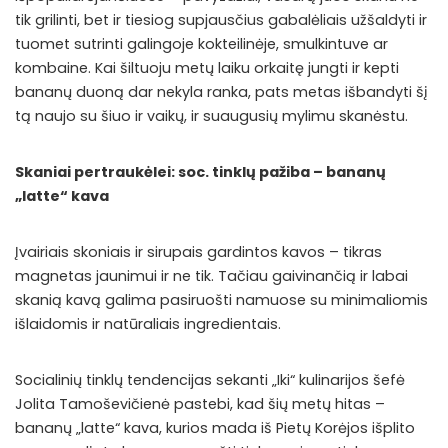
tik grilinti, bet ir tiesiog supjausčius gabalėliais užšaldyti ir
tuomet sutrinti galingoje kokteilinėje, smulkintuve ar
kombaine. Kai šiltuoju metų laiku orkaitę jungti ir kepti
bananų duoną dar nekyla ranka, pats metas išbandyti šį
tą naujo su šiuo ir vaikų, ir suaugusių mylimu skanėstu.
Skaniai pertraukėlei: soc. tinklų pažiba – bananų
„latte“ kava
Įvairiais skoniais ir sirupais gardintos kavos – tikras
magnetas jaunimui ir ne tik. Tačiau gaivinančią ir labai
skanią kavą galima pasiruošti namuose su minimaliomis
išlaidomis ir natūraliais ingredientais.
Socialinių tinklų tendencijas sekanti „Iki“ kulinarijos šefė
Jolita Tamoševičienė pastebi, kad šių metų hitas –
bananų „latte“ kava, kurios mada iš Pietų Korėjos išplito