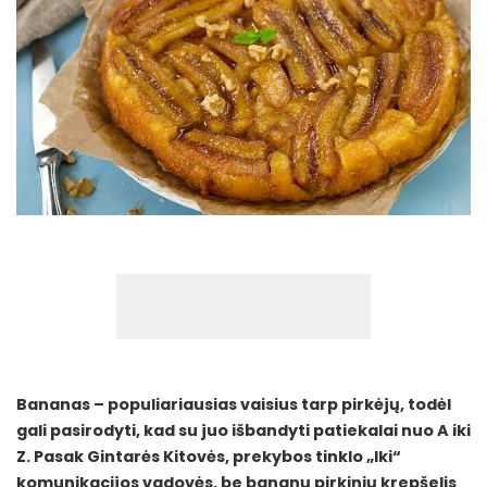
Bananas – populiariausias vaisius tarp pirkėjų, todėl
gali pasirodyti, kad su juo išbandyti patiekalai nuo A iki
Z. Pasak Gintarės Kitovės, prekybos tinklo „Iki“
komunikacijos vadovės, be bananų pirkinių krepšelis