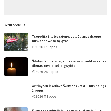
Skaitomiausi
Tragedija Šilutės rajone: gelbėdamas draugę
nuskendo 42 metų vyras
2026 17 liepos
Šilutės rajone mirė jaunas vyras – medikai kelias
dienas kovojo dėl jo gyvybės
2026 25 liepos
Amžinybėn iškeliavo Švėkšnos kraštui nusipelnęs
žmogus
2026 11 liepos
Švėkšnos seniūnijoje liepsnos nuniokojo ūkinį