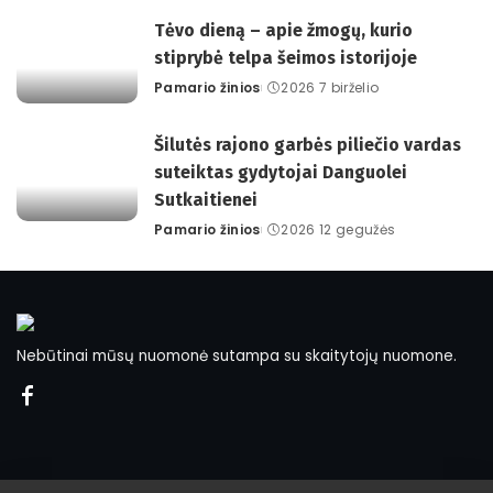
by
Tėvo dieną – apie žmogų, kurio
stiprybė telpa šeimos istorijoje
Pamario žinios
2026 7 birželio
Posted
by
Šilutės rajono garbės piliečio vardas
suteiktas gydytojai Danguolei
Sutkaitienei
Pamario žinios
2026 12 gegužės
Posted
by
Nebūtinai mūsų nuomonė sutampa su skaitytojų nuomone.