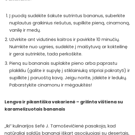
Į puodą sudėkite šakute sutrintus bananus, suberkite
nuplautus graikinius riešutus, supilkite pieną, cinamoną,
vanilę ir medų.
Užvirkite ant vidutinės kaitros ir pavirkite 10 minučių.
Nuimkite nuo ugnies, sudėkite į maišytuvą ar kokteilinę
ir gerai sutrinkite, tada perkoškite.
Pieną su bananais suplakite pieno arba paprastu
plakikliu (galite ir supylę į stiklainiuką stipriai pakratyti) ir
supilkite į paruoštą kavą. Jeigu norite, įdėkite ir ledukų.
Pabarstykite cinamonu ir mėgaukitės!
Lengva ir pikantiška vakarienė – grilinta vištiena su
karamelizuotais bananais
„Iki“ kulinarijos šefė J. Tamoševičienė pasakoja, kad
natūraliai saldūs bananai iškart asocijuojasi su desertais,