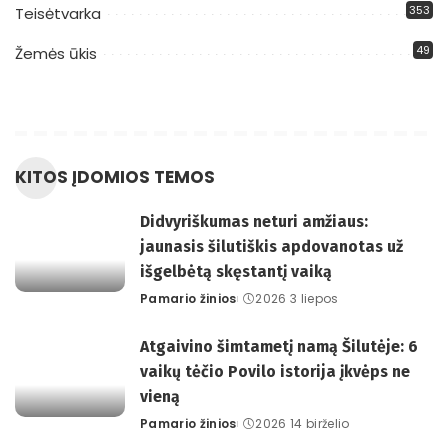
353
Teisėtvarka
49
Žemės ūkis
KITOS ĮDOMIOS TEMOS
Didvyriškumas neturi amžiaus:
jaunasis šilutiškis apdovanotas už
išgelbėtą skęstantį vaiką
Pamario žinios
2026 3 liepos
Posted
by
Atgaivino šimtametį namą Šilutėje: 6
vaikų tėčio Povilo istorija įkvėps ne
vieną
Pamario žinios
2026 14 birželio
Posted