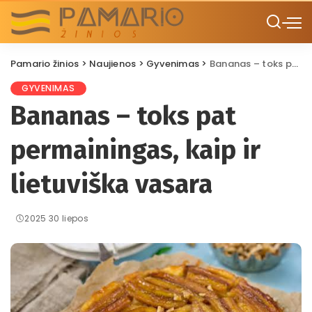
Pamario žinios
>
Naujienos
>
Gyvenimas
>
Bananas – toks pat permainingas, kaip ir lietuviška vasara
GYVENIMAS
Bananas – toks pat
permainingas, kaip ir
lietuviška vasara
2025 30 liepos