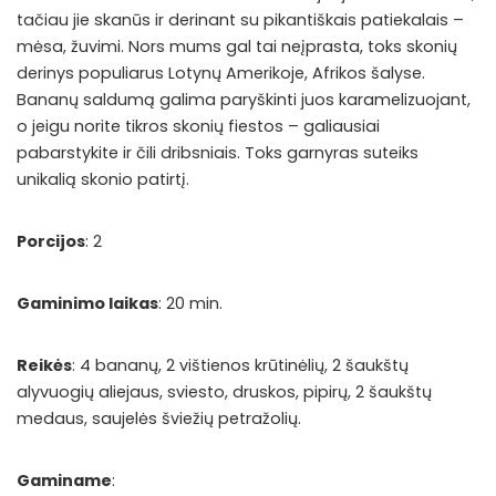
tačiau jie skanūs ir derinant su pikantiškais patiekalais –
mėsa, žuvimi. Nors mums gal tai neįprasta, toks skonių
derinys populiarus Lotynų Amerikoje, Afrikos šalyse.
Bananų saldumą galima paryškinti juos karamelizuojant,
o jeigu norite tikros skonių fiestos – galiausiai
pabarstykite ir čili dribsniais. Toks garnyras suteiks
unikalią skonio patirtį.
Porcijos
: 2
Gaminimo laikas
: 20 min.
Reikės
: 4 bananų, 2 vištienos krūtinėlių, 2 šaukštų
alyvuogių aliejaus, sviesto, druskos, pipirų, 2 šaukštų
medaus, saujelės šviežių petražolių.
Gaminame
: