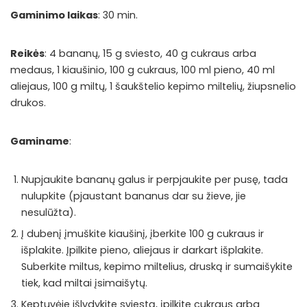
Gaminimo laikas
: 30 min.
Reikės
: 4 bananų, 15 g sviesto, 40 g cukraus arba
medaus, 1 kiaušinio, 100 g cukraus, 100 ml pieno, 40 ml
aliejaus, 100 g miltų, 1 šaukštelio kepimo miltelių, žiupsnelio
drukos.
Gaminame
:
Nupjaukite bananų galus ir perpjaukite per pusę, tada
nulupkite (pjaustant bananus dar su žieve, jie
nesulūžta).
Į dubenį įmuškite kiaušinį, įberkite 100 g cukraus ir
išplakite. Įpilkite pieno, aliejaus ir darkart išplakite.
Suberkite miltus, kepimo miltelius, druską ir sumaišykite
tiek, kad miltai įsimaišytų.
Keptuvėje išlydykite sviestą, įpilkite cukraus arba