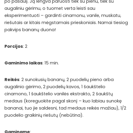
po pasaulį. Ją lengva paruošti tiek su pienu, tiek su
augaliniu gėrimu, o tuomet verta leisti sau
eksperimentuoti – gardinti cinamonu, vanile, muskatu,
riešutais ar kitais mėgstamais prieskoniais. Namai tiesiog
pakvips bananų duona!
Porcijos
: 2
Gaminimo laikas
: 15 min.
Reikės
: 2 sunokusių bananų, 2 puodelių pieno arba
augalinio gėrimo, 2 puodelių kavos, 1 šaukštelio
cinamono, 1 šaukštelio vanilės ekstrakto, 2 šaukštų
medaus (koreguokite pagal skonį – kuo labiau sunokę
bananai, tuo jie saldesni, tad medaus reikės mažiau), 1/2
puodelio graikinių riešutų (nebūtina).
Gaminame
: