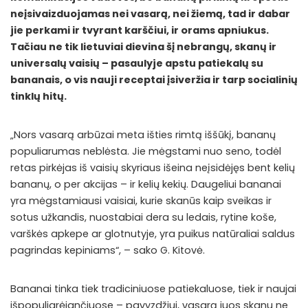
neįsivaizduojamas nei vasarą, nei žiemą, tad ir dabar
jie perkami ir tvyrant karščiui, ir orams apniukus.
Tačiau ne tik lietuviai dievina šį nebrangų, skanų ir
universalų vaisių – pasaulyje apstu patiekalų su
bananais, o vis nauji receptai įsiveržia ir tarp socialinių
tinklų hitų.
„Nors vasarą arbūzai meta išties rimtą iššūkį, bananų
populiarumas neblėsta. Jie mėgstami nuo seno, todėl
retas pirkėjas iš vaisių skyriaus išeina neįsidėjęs bent kelių
bananų, o per akcijas – ir kelių kekių. Daugeliui bananai
yra mėgstamiausi vaisiai, kurie skanūs kaip sveikas ir
sotus užkandis, nuostabiai dera su ledais, rytine koše,
varškės apkepe ar glotnutyje, yra puikus natūraliai saldus
pagrindas kepiniams“, – sako G. Kitovė.
Bananai tinka tiek tradiciniuose patiekaluose, tiek ir naujai
išpopuliarėjančiuose – pavyzdžiui, vasarą juos skanu ne