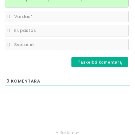
Va
El.
pa
Sv
0
KOMENTARAI
– Reklama-