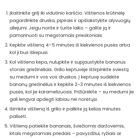
Įkaitinkite grilį iki vidutinio karščio. Vištienos krūtinėlę
pagardinkite druska, pipirais ir apšlakstykite alyvuogių
aliejumi. Jeigu norite ir turite laiko – galite ją ir
pamarinuoti su mėgstamais prieskoniais.
Kepkite vištieną 4–5 minutes iš kiekvienos pusės arba
kol ji bus iškepusi.
Kol vištiena kepa, nulupkite ir supjaustykite bananus
storais griežinėliais. Grilio keptuvėje ištirpinkite sviestą
su medumi ir vos vos druskos. Į keptuvę sudėkite
bananų griežinėlius ir kepkite 2–3 minutes iš kiekvienos
pusės, kol jie karamelizuosis. Prižiūrėkite – su medumi jie
gali lengvai apdegti labiau nei norėtųsi.
Išimkite vištieną iš grilio ir palikite ją kelias minutes
pailsėti.
Vištieną patiekite bananais, šviežiomis daržovėmis,
kitais mėgstamais priedais – pavyzdžiui, ryžiais ar