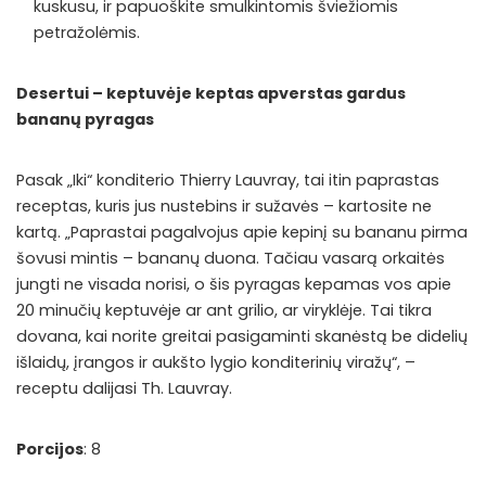
kuskusu, ir papuoškite smulkintomis šviežiomis
petražolėmis.
Desertui – keptuvėje keptas apverstas gardus
bananų pyragas
Pasak „Iki“ konditerio Thierry Lauvray, tai itin paprastas
receptas, kuris jus nustebins ir sužavės – kartosite ne
kartą. „Paprastai pagalvojus apie kepinį su bananu pirma
šovusi mintis – bananų duona. Tačiau vasarą orkaitės
jungti ne visada norisi, o šis pyragas kepamas vos apie
20 minučių keptuvėje ar ant grilio, ar viryklėje. Tai tikra
dovana, kai norite greitai pasigaminti skanėstą be didelių
išlaidų, įrangos ir aukšto lygio konditerinių viražų“, –
receptu dalijasi Th. Lauvray.
Porcijos
: 8