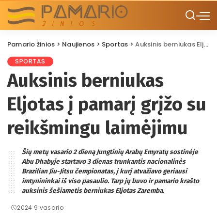
Pamario žinios
>
Naujienos
>
Sportas
>
Auksinis berniukas Eljotas į pamarį grįžo su reikšmingu laimėjimu
SPORTAS
Auksinis berniukas
Eljotas į pamarį grįžo su
reikšmingu laimėjimu
Šių metų vasario 2 dieną Jungtinių Arabų Emyratų sostinėje
Abu Dhabyje startavo 3 dienas trunkantis nacionalinės
Brazilian Jiu-Jitsu čempionatas, į kurį atvažiavo geriausi
imtynininkai iš viso pasaulio. Tarp jų buvo ir pamario krašto
auksinis šešiametis berniukas Eljotas Zaremba.
2024 9 vasario