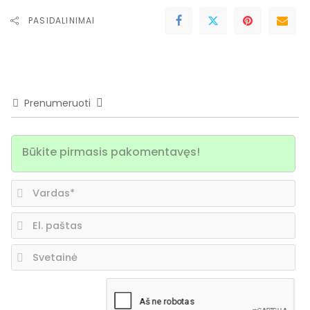
PASIDALINIMAI
Prenumeruoti
Va
El.
pa
Sv