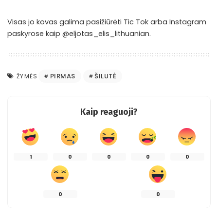
Visas jo kovas galima pasižiūrėti Tic Tok arba Instagram
paskyrose kaip @eljotas_elis_lithuanian.
PIRMAS
ŠILUTĖ
ŽYMĖS
Kaip reaguoji?
1
0
0
0
0
0
0