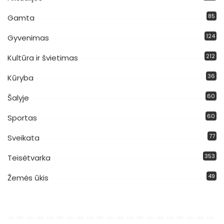
85
Gamta
124
Gyvenimas
212
Kultūra ir švietimas
36
Kūryba
60
Šalyje
60
Sportas
77
Sveikata
353
Teisėtvarka
49
Žemės ūkis