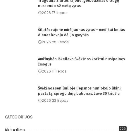
Tragedija Šilutės rajone: gelbėdamas draugę
nuskendo 42 metų vyras
2026 17 liepos
Šilutės rajone mirė jaunas vyras – medikai kelias
dienas kovojo dėl jo gyvybės
2026 25 liepos
Amžinybėn iškeliavo Švėkšnos kraštui nusipelnęs
žmogus
2026 11 liepos
Švėkšnos seniūnijoje liepsnos nuniokojo ūkinį
pastatą: sprogo dujų balionas, žuvo 30 triušių
2026 22 liepos
KATEGORIJOS
229
Aktualijos