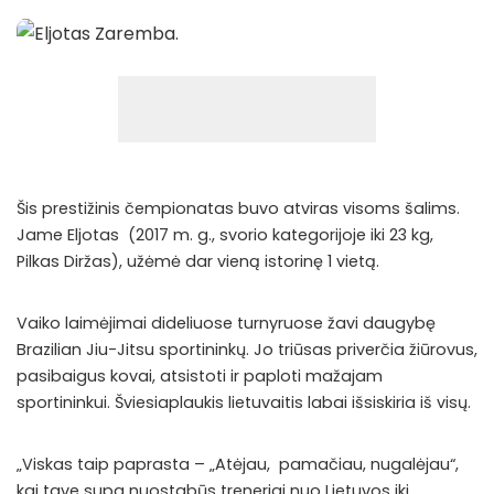
Šis prestižinis čempionatas buvo atviras visoms šalims.
Jame Eljotas (2017 m. g., svorio kategorijoje iki 23 kg,
Pilkas Diržas), užėmė dar vieną istorinę 1 vietą.
Vaiko laimėjimai dideliuose turnyruose žavi daugybę
Brazilian Jiu-Jitsu sportininkų. Jo triūsas priverčia žiūrovus,
pasibaigus kovai, atsistoti ir paploti mažajam
sportininkui. Šviesiaplaukis lietuvaitis labai išsiskiria iš visų.
„Viskas taip paprasta – „Atėjau, pamačiau, nugalėjau“,
kai tave supa nuostabūs treneriai nuo Lietuvos iki