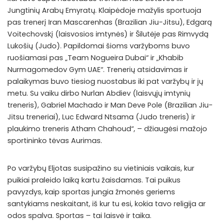
Jungtinių Arabų Emyratų. Klaipėdoje mažylis sportuoja
pas trenerį Iran Mascarenhas (Brazilian Jiu-Jitsu), Edgarą
Voitechovskį (laisvosios imtynės) ir Šilutėje pas Rimvydą
Lukošių (Judo). Papildomai šioms varžyboms buvo
ruošiamasi pas „Team Nogueira Dubai“ ir „Khabib
Nurmagomedov Gym UAE“. Trenerių atsidavimas ir
palaikymas buvo tiesiog nuostabus iki pat varžybų ir jų
metu. Su vaiku dirbo Nurlan Abdiev (laisvųjų imtynių
treneris), Gabriel Machado ir Man Deve Pole (Brazilian Jiu-
Jitsu treneriai), Luc Edward Ntsama (Judo treneris) ir
plaukimo treneris Atham Chahoud“, – džiaugėsi mažojo
sportininko tėvas Aurimas.
Po varžybų Eljotas susipažino su vietiniais vaikais, kur
puikiai praleido laiką kartu žaisdamas. Tai puikus
pavyzdys, kaip sportas jungia žmonės geriems
santykiams neskaitant, iš kur tu esi, kokia tavo religija ar
odos spalva. Sportas – tai laisvė ir taika.