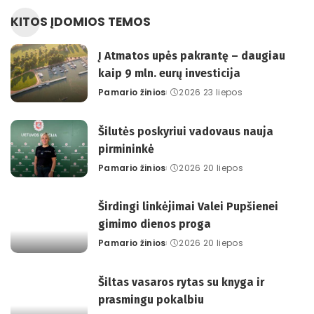
KITOS ĮDOMIOS TEMOS
Į Atmatos upės pakrantę – daugiau
kaip 9 mln. eurų investicija
Pamario žinios
2026 23 liepos
Posted
by
Šilutės poskyriui vadovaus nauja
pirmininkė
Pamario žinios
2026 20 liepos
Posted
by
Širdingi linkėjimai Valei Pupšienei
gimimo dienos proga
Pamario žinios
2026 20 liepos
Posted
by
Šiltas vasaros rytas su knyga ir
prasmingu pokalbiu