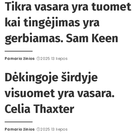
Tikra vasara yra tuomet
kai tingėjimas yra
gerbiamas. Sam Keen
Pamario žinios
2025 13 liepos
Posted
by
Dėkingoje širdyje
visuomet yra vasara.
Celia Thaxter
Pamario žinios
2025 13 liepos
Posted
by