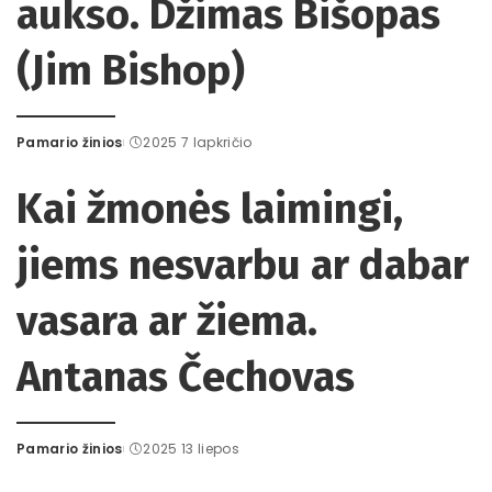
aukso. Džimas Bišopas
(Jim Bishop)
Pamario žinios
2025 7 lapkričio
Posted
by
Kai žmonės laimingi,
jiems nesvarbu ar dabar
vasara ar žiema.
Antanas Čechovas
Pamario žinios
2025 13 liepos
Posted
by