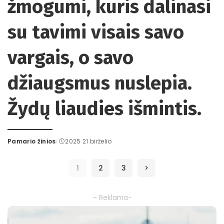
žmogumi, kuris dalinasi
su tavimi visais savo
vargais, o savo
džiaugsmus nuslepia.
Žydų liaudies išmintis.
Pamario žinios
2025 21 birželio
Posted
by
1
2
3
– Reklama-