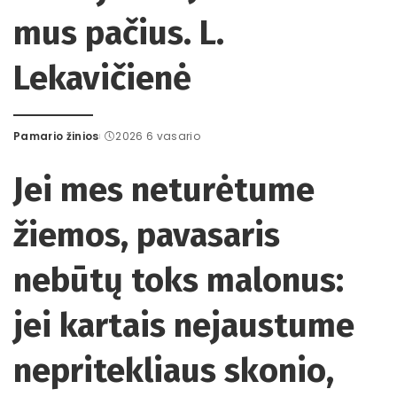
mus pačius. L.
Lekavičienė
Pamario žinios
2026 6 vasario
Posted
by
Jei mes neturėtume
žiemos, pavasaris
nebūtų toks malonus:
jei kartais nejaustume
nepritekliaus skonio,