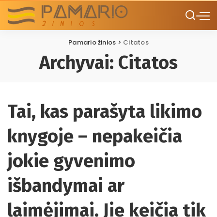
Pamario žinios
>
Citatos
Archyvai:
Citatos
Tai, kas parašyta likimo
knygoje – nepakeičia
jokie gyvenimo
išbandymai ar
laimėjimai. Jie keičia tik