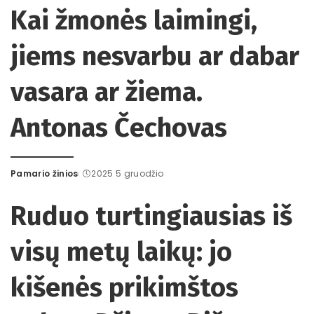
Kai žmonės laimingi,
jiems nesvarbu ar dabar
vasara ar žiema.
Antonas Čechovas
Pamario žinios
2025 5 gruodžio
Posted
by
Ruduo turtingiausias iš
visų metų laikų: jo
kišenės prikimštos