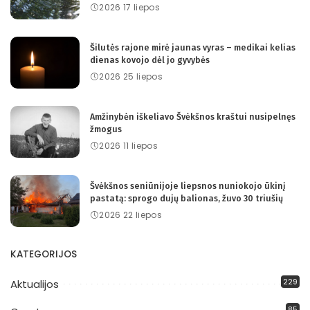
2026 17 liepos
Šilutės rajone mirė jaunas vyras – medikai kelias
dienas kovojo dėl jo gyvybės
2026 25 liepos
Amžinybėn iškeliavo Švėkšnos kraštui nusipelnęs
žmogus
2026 11 liepos
Švėkšnos seniūnijoje liepsnos nuniokojo ūkinį
pastatą: sprogo dujų balionas, žuvo 30 triušių
2026 22 liepos
KATEGORIJOS
229
Aktualijos
85