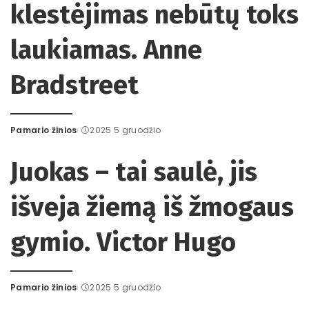
klestėjimas nebūtų toks
laukiamas. Anne
Bradstreet
Pamario žinios
2025 5 gruodžio
Posted
by
Juokas – tai saulė, jis
išveja žiemą iš žmogaus
gymio. Victor Hugo
Pamario žinios
2025 5 gruodžio
Posted
by