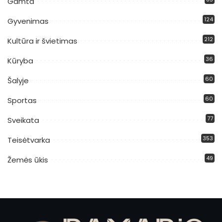
Gamta
124
Gyvenimas
212
Kultūra ir švietimas
36
Kūryba
60
Šalyje
60
Sportas
77
Sveikata
353
Teisėtvarka
49
Žemės ūkis