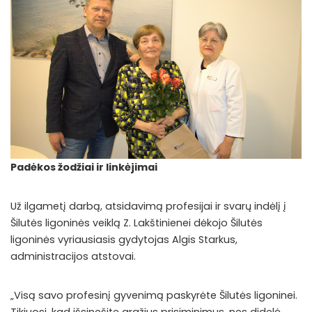
Padėkos žodžiai ir linkėjimai
Už ilgametį darbą, atsidavimą profesijai ir svarų indėlį į
Šilutės ligoninės veiklą Z. Lakštinienei dėkojo Šilutės
ligoninės vyriausiasis gydytojas Algis Starkus,
administracijos atstovai.
„Visą savo profesinį gyvenimą paskyrėte Šilutės ligoninei.