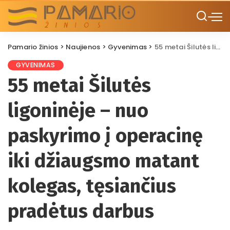
Pamario žinios
>
Naujienos
>
Gyvenimas
>
55 metai Šilutės ligoninėje – nuo paskyrimo į operacinę iki džiaugsmo matant kolegas, tęsiančius pradėtus darbus
GYVENIMAS
55 metai Šilutės
ligoninėje – nuo
paskyrimo į operacinę
iki džiaugsmo matant
kolegas, tęsiančius
pradėtus darbus