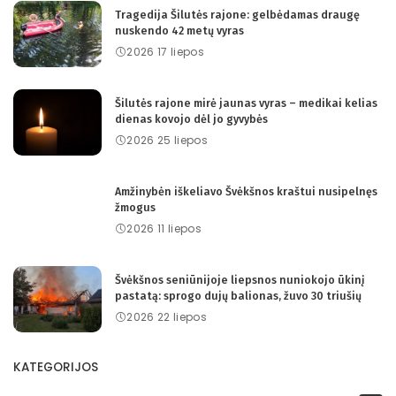
Tragedija Šilutės rajone: gelbėdamas draugę
nuskendo 42 metų vyras
2026 17 liepos
Šilutės rajone mirė jaunas vyras – medikai kelias
dienas kovojo dėl jo gyvybės
2026 25 liepos
Amžinybėn iškeliavo Švėkšnos kraštui nusipelnęs
žmogus
2026 11 liepos
Švėkšnos seniūnijoje liepsnos nuniokojo ūkinį
pastatą: sprogo dujų balionas, žuvo 30 triušių
2026 22 liepos
KATEGORIJOS