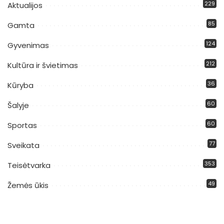
229
Aktualijos
85
Gamta
124
Gyvenimas
212
Kultūra ir švietimas
36
Kūryba
60
Šalyje
60
Sportas
77
Sveikata
353
Teisėtvarka
49
Žemės ūkis