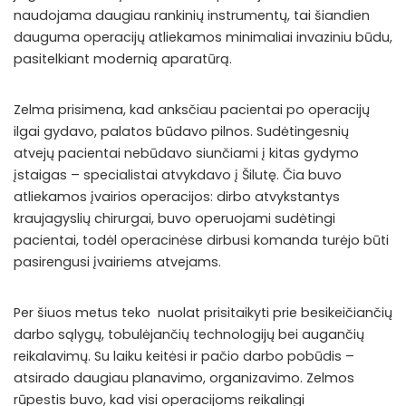
naudojama daugiau rankinių instrumentų, tai šiandien
dauguma operacijų atliekamos minimaliai invaziniu būdu,
pasitelkiant modernią aparatūrą.
Zelma prisimena, kad anksčiau pacientai po operacijų
ilgai gydavo, palatos būdavo pilnos. Sudėtingesnių
atvejų pacientai nebūdavo siunčiami į kitas gydymo
įstaigas – specialistai atvykdavo į Šilutę. Čia buvo
atliekamos įvairios operacijos: dirbo atvykstantys
kraujagyslių chirurgai, buvo operuojami sudėtingi
pacientai, todėl operacinėse dirbusi komanda turėjo būti
pasirengusi įvairiems atvejams.
Per šiuos metus teko nuolat prisitaikyti prie besikeičiančių
darbo sąlygų, tobulėjančių technologijų bei augančių
reikalavimų. Su laiku keitėsi ir pačio darbo pobūdis –
atsirado daugiau planavimo, organizavimo. Zelmos
rūpestis buvo, kad visi operacijoms reikalingi