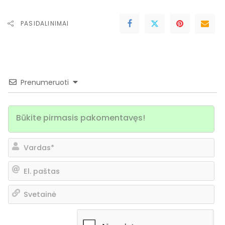
PASIDALINIMAI
Prenumeruoti
Va
El.
pa
Sv