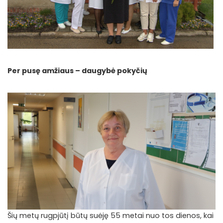
Per pusę amžiaus – daugybė pokyčių
Šių metų rugpjūtį būtų suėję 55 metai nuo tos dienos, kai