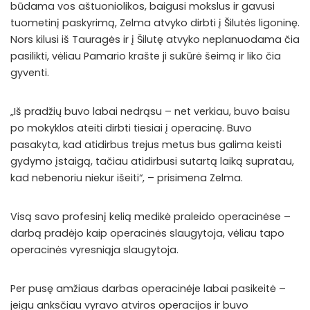
būdama vos aštuoniolikos, baigusi mokslus ir gavusi
tuometinį paskyrimą, Zelma atvyko dirbti į Šilutės ligoninę.
Nors kilusi iš Tauragės ir į Šilutę atvyko neplanuodama čia
pasilikti, vėliau Pamario krašte ji sukūrė šeimą ir liko čia
gyventi.
„Iš pradžių buvo labai nedrąsu – net verkiau, buvo baisu
po mokyklos ateiti dirbti tiesiai į operacinę. Buvo
pasakyta, kad atidirbus trejus metus bus galima keisti
gydymo įstaigą, tačiau atidirbusi sutartą laiką supratau,
kad nebenoriu niekur išeiti“, – prisimena Zelma.
Visą savo profesinį kelią medikė praleido operacinėse –
darbą pradėjo kaip operacinės slaugytoja, vėliau tapo
operacinės vyresniąja slaugytoja.
Per pusę amžiaus darbas operacinėje labai pasikeitė –
jeigu anksčiau vyravo atviros operacijos ir buvo