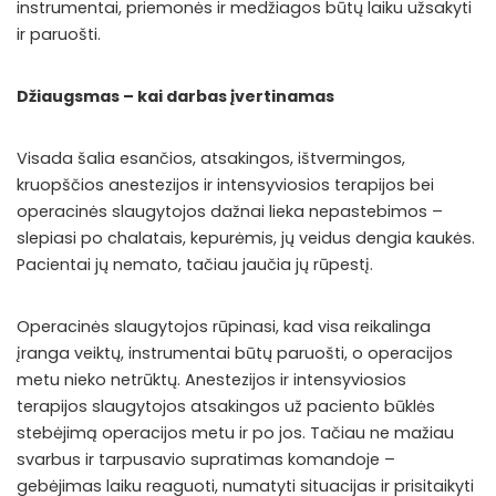
instrumentai, priemonės ir medžiagos būtų laiku užsakyti
ir paruošti.
Džiaugsmas – kai darbas įvertinamas
Visada šalia esančios, atsakingos, ištvermingos,
kruopščios anestezijos ir intensyviosios terapijos bei
operacinės slaugytojos dažnai lieka nepastebimos –
slepiasi po chalatais, kepurėmis, jų veidus dengia kaukės.
Pacientai jų nemato, tačiau jaučia jų rūpestį.
Operacinės slaugytojos rūpinasi, kad visa reikalinga
įranga veiktų, instrumentai būtų paruošti, o operacijos
metu nieko netrūktų. Anestezijos ir intensyviosios
terapijos slaugytojos atsakingos už paciento būklės
stebėjimą operacijos metu ir po jos. Tačiau ne mažiau
svarbus ir tarpusavio supratimas komandoje –
gebėjimas laiku reaguoti, numatyti situacijas ir prisitaikyti