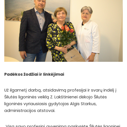
Padėkos žodžiai ir linkėjimai
Už ilgametį darbą, atsidavimą profesijai ir svarų indėlį į
Šilutės ligoninės veiklą Z. Lakštinienei dėkojo Šilutės
ligoninės vyriausiasis gydytojas Algis Starkus,
administracijos atstovai.
„Visą savo profesinį gyvenimą paskyrėte Šilutės ligoninei.