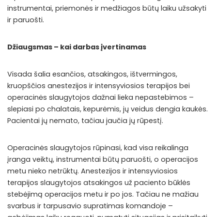
instrumentai, priemonės ir medžiagos būtų laiku užsakyti
ir paruošti.
Džiaugsmas – kai darbas įvertinamas
Visada šalia esančios, atsakingos, ištvermingos,
kruopščios anestezijos ir intensyviosios terapijos bei
operacinės slaugytojos dažnai lieka nepastebimos –
slepiasi po chalatais, kepurėmis, jų veidus dengia kaukės.
Pacientai jų nemato, tačiau jaučia jų rūpestį.
Operacinės slaugytojos rūpinasi, kad visa reikalinga
įranga veiktų, instrumentai būtų paruošti, o operacijos
metu nieko netrūktų. Anestezijos ir intensyviosios
terapijos slaugytojos atsakingos už paciento būklės
stebėjimą operacijos metu ir po jos. Tačiau ne mažiau
svarbus ir tarpusavio supratimas komandoje –