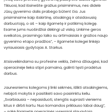
Tikiuosi, kad išsinešite gražius prisiminimus, nes didelė
Jūsų gyvenimo dalis prabėgo būtent čia. Jus
prisiminsime kaip išskirtinę, atsakingą ir atsidavusią
darbuotoją, o aš – kaip ilgametę ir patikimą kolegę.
Esame jums nuoširdžiai dėkingi už viską. Linkime geros
sveikatos, prasmingo laiko su artimaisiais ir gražios naujo
gyvenimo etapo pradžios“, – ilgametei kolegei linkėjo
vyriausiasis gydytojas A. Starkus.
Atsisveikindama su profesine veikla, Zelma džiaugėsi, kad
operacinėje lieka stipri pamaina, galinti tęsti pradėtus
darbus.
Jaunesniems kolegoms ji linki sėkmės, išlikti atsakingiems,
nebijoti mokytis ir pasitikėti savo pasirinktu keliu.
„Svarbiausia – nepasiduoti, stengtis suprasti vieniems
kitus ir dirbti kartu. Nuo komandos priklauso labai daug“,
– sakė ilgametė operacinės vyresnioji slaugytoja.