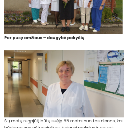
Per pusę amžiaus – daugybė pokyčių
Šių metų rugpjūtį būtų suėję 55 metai nuo tos dienos, kai
būdama vos aštuoniolikos, baigusi mokslus ir gavusi