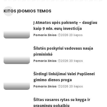
KITOS ĮDOMIOS TEMOS
Į Atmatos upės pakrantę – daugiau
kaip 9 mln. eurų investicija
Pamario žinios
2026 23 liepos
Posted
by
Šilutės poskyriui vadovaus nauja
pirmininkė
Pamario žinios
2026 20 liepos
Posted
by
Širdingi linkėjimai Valei Pupšienei
gimimo dienos proga
Pamario žinios
2026 20 liepos
Posted
by
Šiltas vasaros rytas su knyga ir
prasmingu pokalbiu