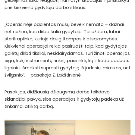
gebėjimas laiku reaguoti, numatyti situacijas ir prisitaikyti
prie kiekvieno gydytojo darbo stiliaus.
„Operacinėje pacientas mūsų beveik nemato – dažnai
net nežino, kas dirba šalia gydytojo. Tai uždara, labai
sterili aplinka, kurioje daug įtampos ir atsakomybės.
Kiekvienai operacijai reikia pasiruošti taip, kad gydytojas
galėtų dirbti tiksliai, nesidairydamas. Turi žinoti operacijos
eigą, kokį instrumentų rinkinį pasirinkti, ką ir kada paduoti.
Ilgainiui išmoksti suprasti gydytoją iš judesių, mimikos, net
žvilgsnio“, – pasakoja Z. Lakštinienė.
Pasak jos, didžiausią džiaugsmą darbe teikdavo
sklandžiai pavykusios operacijos ir gydytojų padėka už
tinkamai atliktą darbą.