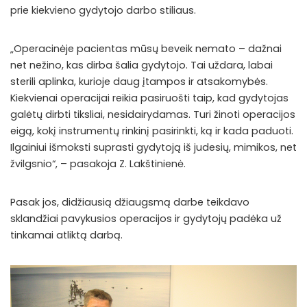
prie kiekvieno gydytojo darbo stiliaus.
„Operacinėje pacientas mūsų beveik nemato – dažnai
net nežino, kas dirba šalia gydytojo. Tai uždara, labai
sterili aplinka, kurioje daug įtampos ir atsakomybės.
Kiekvienai operacijai reikia pasiruošti taip, kad gydytojas
galėtų dirbti tiksliai, nesidairydamas. Turi žinoti operacijos
eigą, kokį instrumentų rinkinį pasirinkti, ką ir kada paduoti.
Ilgainiui išmoksti suprasti gydytoją iš judesių, mimikos, net
žvilgsnio“, – pasakoja Z. Lakštinienė.
Pasak jos, didžiausią džiaugsmą darbe teikdavo
sklandžiai pavykusios operacijos ir gydytojų padėka už
tinkamai atliktą darbą.