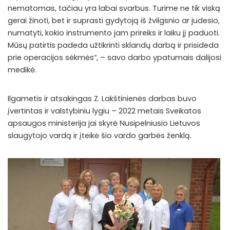
nematomas, tačiau yra labai svarbus. Turime ne tik viską
gerai žinoti, bet ir suprasti gydytoją iš žvilgsnio ar judesio,
numatyti, kokio instrumento jam prireiks ir laiku jį paduoti.
Mūsų patirtis padeda užtikrinti sklandų darbą ir prisideda
prie operacijos sėkmės“, – savo darbo ypatumais dalijosi
medikė.
Ilgametis ir atsakingas Z. Lakštinienės darbas buvo
įvertintas ir valstybiniu lygiu – 2022 metais Sveikatos
apsaugos ministerija jai skyrė Nusipelniusio Lietuvos
slaugytojo vardą ir įteikė šio vardo garbės ženklą.