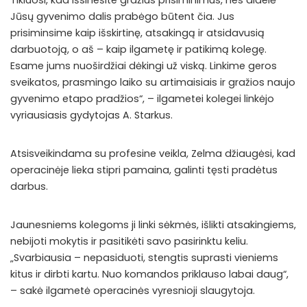
Tikiuosi, kad išsinešite gražius prisiminimus, nes didelė
Jūsų gyvenimo dalis prabėgo būtent čia. Jus
prisiminsime kaip išskirtinę, atsakingą ir atsidavusią
darbuotoją, o aš – kaip ilgametę ir patikimą kolegę.
Esame jums nuoširdžiai dėkingi už viską. Linkime geros
sveikatos, prasmingo laiko su artimaisiais ir gražios naujo
gyvenimo etapo pradžios“, – ilgametei kolegei linkėjo
vyriausiasis gydytojas A. Starkus.
Atsisveikindama su profesine veikla, Zelma džiaugėsi, kad
operacinėje lieka stipri pamaina, galinti tęsti pradėtus
darbus.
Jaunesniems kolegoms ji linki sėkmės, išlikti atsakingiems,
nebijoti mokytis ir pasitikėti savo pasirinktu keliu.
„Svarbiausia – nepasiduoti, stengtis suprasti vieniems
kitus ir dirbti kartu. Nuo komandos priklauso labai daug“,
– sakė ilgametė operacinės vyresnioji slaugytoja.