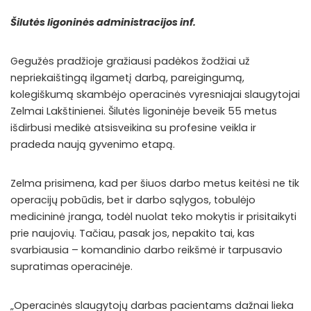
Šilutės ligoninės administracijos inf.
Gegužės pradžioje gražiausi padėkos žodžiai už
nepriekaištingą ilgametį darbą, pareigingumą,
kolegiškumą skambėjo operacinės vyresniajai slaugytojai
Zelmai Lakštinienei. Šilutės ligoninėje beveik 55 metus
išdirbusi medikė atsisveikina su profesine veikla ir
pradeda naują gyvenimo etapą.
Zelma prisimena, kad per šiuos darbo metus keitėsi ne tik
operacijų pobūdis, bet ir darbo sąlygos, tobulėjo
medicininė įranga, todėl nuolat teko mokytis ir prisitaikyti
prie naujovių. Tačiau, pasak jos, nepakito tai, kas
svarbiausia – komandinio darbo reikšmė ir tarpusavio
supratimas
operacinėje.
„Operacinės slaugytojų darbas pacientams dažnai lieka