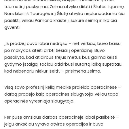
tuometinį paskyrimą, Zelma atvyko dirbti į Šilutės ligoninę.
Nors kilusi iš Tauragės ir į Šilutę atvyko neplanuodama čia
pasilikti, vėliau Pamario krašte ji sukūrė šeimą ir liko čia
gyventi.
„Iš pradžių buvo labai nedrąsu – net verkiau, buvo baisu
po mokyklos ateiti dirbti tiesiai į operacinę. Buvo
pasakyta, kad atidirbus trejus metus bus galima keisti
gydymo įstaigą, tačiau atidirbusi sutartą laiką supratau,
kad nebenoriu niekur išeiti“, – prisimena Zelma.
Visą savo profesinį kelią medikė praleido operacinėse –
darbą pradėjo kaip operacinės slaugytoja, vėliau tapo
operacinės vyresniąja slaugytoja.
Per pusę amžiaus darbas operacinėje labai pasikeitė –
jeigu anksčiau vyravo atviros operacijos ir buvo