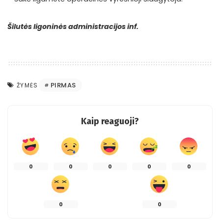
Šilutės ligoninės administracijos inf.
PIRMAS
ŽYMĖS
Kaip reaguoji?
0
0
0
0
0
0
0