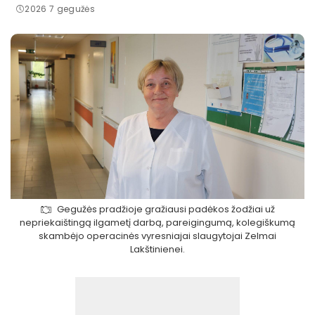
2026 7 gegužės
Gegužės pradžioje gražiausi padėkos žodžiai už
nepriekaištingą ilgametį darbą, pareigingumą, kolegiškumą
skambėjo operacinės vyresniajai slaugytojai Zelmai
Lakštinienei.