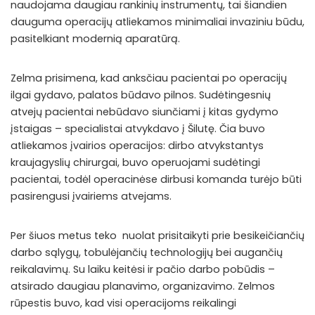
naudojama daugiau rankinių instrumentų, tai šiandien
dauguma operacijų atliekamos minimaliai invaziniu būdu,
pasitelkiant modernią aparatūrą.
Zelma prisimena, kad anksčiau pacientai po operacijų
ilgai gydavo, palatos būdavo pilnos. Sudėtingesnių
atvejų pacientai nebūdavo siunčiami į kitas gydymo
įstaigas – specialistai atvykdavo į Šilutę. Čia buvo
atliekamos įvairios operacijos: dirbo atvykstantys
kraujagyslių chirurgai, buvo operuojami sudėtingi
pacientai, todėl operacinėse dirbusi komanda turėjo būti
pasirengusi įvairiems atvejams.
Per šiuos metus teko nuolat prisitaikyti prie besikeičiančių
darbo sąlygų, tobulėjančių technologijų bei augančių
reikalavimų. Su laiku keitėsi ir pačio darbo pobūdis –
atsirado daugiau planavimo, organizavimo. Zelmos
rūpestis buvo, kad visi operacijoms reikalingi