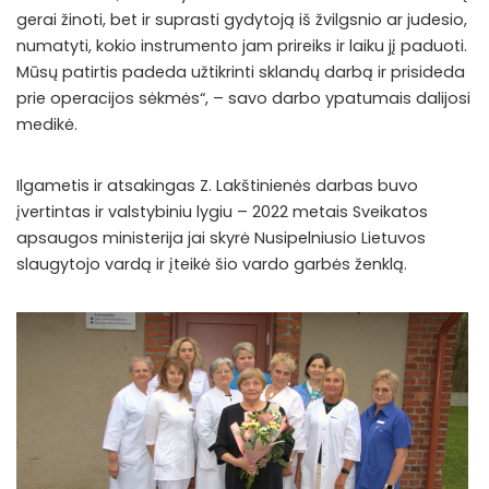
gerai žinoti, bet ir suprasti gydytoją iš žvilgsnio ar judesio,
numatyti, kokio instrumento jam prireiks ir laiku jį paduoti.
Mūsų patirtis padeda užtikrinti sklandų darbą ir prisideda
prie operacijos sėkmės“, – savo darbo ypatumais dalijosi
medikė.
Ilgametis ir atsakingas Z. Lakštinienės darbas buvo
įvertintas ir valstybiniu lygiu – 2022 metais Sveikatos
apsaugos ministerija jai skyrė Nusipelniusio Lietuvos
slaugytojo vardą ir įteikė šio vardo garbės ženklą.