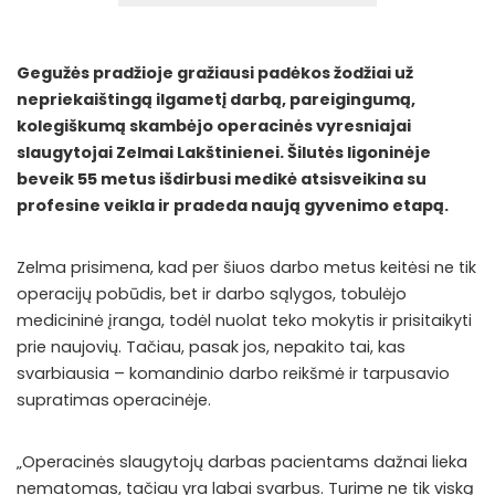
Gegužės pradžioje gražiausi padėkos žodžiai už
nepriekaištingą ilgametį darbą, pareigingumą,
kolegiškumą skambėjo operacinės vyresniajai
slaugytojai Zelmai Lakštinienei. Šilutės ligoninėje
beveik 55 metus išdirbusi medikė atsisveikina su
profesine veikla ir pradeda naują gyvenimo etapą.
Zelma prisimena, kad per šiuos darbo metus keitėsi ne tik
operacijų pobūdis, bet ir darbo sąlygos, tobulėjo
medicininė įranga, todėl nuolat teko mokytis ir prisitaikyti
prie naujovių. Tačiau, pasak jos, nepakito tai, kas
svarbiausia – komandinio darbo reikšmė ir tarpusavio
supratimas
operacinėje.
„Operacinės slaugytojų darbas pacientams dažnai lieka
nematomas, tačiau yra labai svarbus. Turime ne tik viską