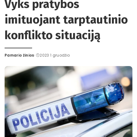
Vyks pratybos
imituojant tarptautinio
konflikto situaciją
Pamario žinios
2023 1 gruodžio
Posted
by