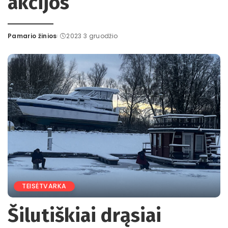
akcijos
Pamario žinios
2023 3 gruodžio
Posted
by
TEISĖTVARKA
Šilutiškiai drąsiai