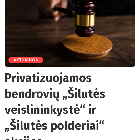
AKTUALIJOS
Privatizuojamos
bendrovių „Šilutės
veislininkystė“ ir
„Šilutės polderiai“