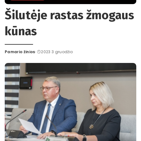
Šilutėje rastas žmogaus
kūnas
Pamario žinios
2023 3 gruodžio
Posted
by