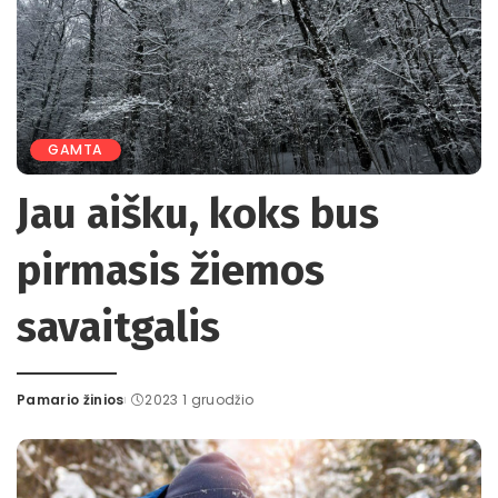
GAMTA
Jau aišku, koks bus
pirmasis žiemos
savaitgalis
Pamario žinios
2023 1 gruodžio
Posted
by