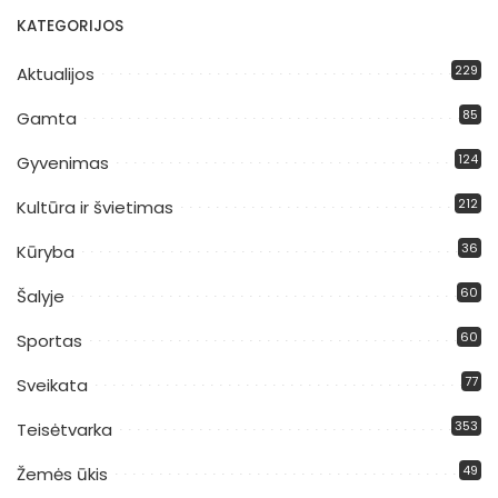
KATEGORIJOS
229
Aktualijos
85
Gamta
124
Gyvenimas
212
Kultūra ir švietimas
36
Kūryba
60
Šalyje
60
Sportas
77
Sveikata
353
Teisėtvarka
49
Žemės ūkis