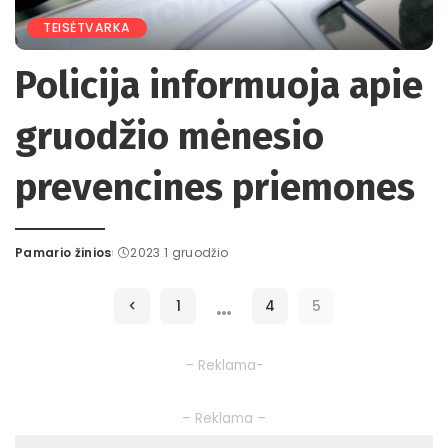
TEISĖTVARKA
Policija informuoja apie
gruodžio mėnesio
prevencines priemones
Pamario žinios
2023 1 gruodžio
Posted
by
…
1
4
5
– Reklama-
– Reklama –