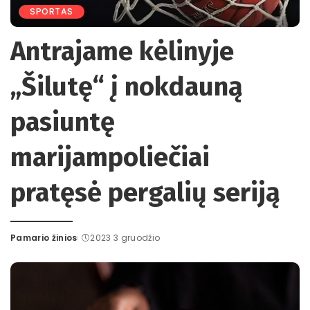
SPORTAS
Antrajame kėlinyje
„Šilutę“ į nokdauną
pasiuntę
marijampoliečiai
pratęsė pergalių seriją
Pamario žinios
2023 3 gruodžio
Posted
by