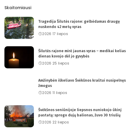
Skaitomiausi
Tragedija Šilutės rajone: gelbėdamas draugę
nuskendo 42 metų vyras
2026 17 liepos
Šilutės rajone mirė jaunas vyras – medikai kelias
dienas kovojo dėl jo gyvybės
2026 25 liepos
Amžinybėn iškeliavo Švėkšnos kraštui nusipelnęs
žmogus
2026 11 liepos
Švėkšnos seniūnijoje liepsnos nuniokojo ūkinį
pastatą: sprogo dujų balionas, žuvo 30 triušių
2026 22 liepos