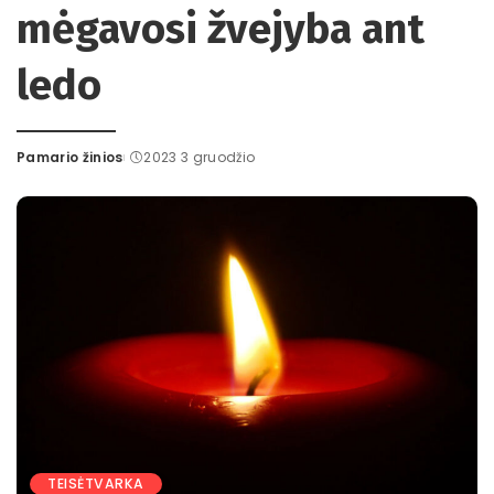
mėgavosi žvejyba ant
ledo
Pamario žinios
2023 3 gruodžio
Posted
by
TEISĖTVARKA