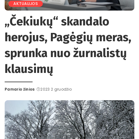
AKTUALIJOS
„Čekiukų“ skandalo
herojus, Pagėgių meras,
sprunka nuo žurnalistų
klausimų
Pamario žinios
2023 2 gruodžio
Posted
by