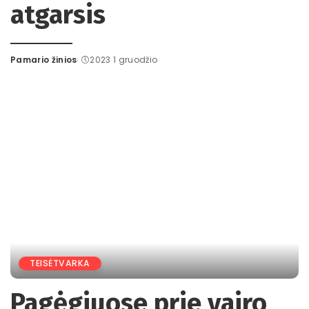
atgarsis
Pamario žinios
2023 1 gruodžio
Posted
by
TEISĖTVARKA
Pagėgiuose prie vairo