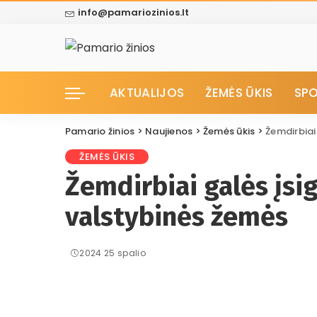
info@pamariozinios.lt
AKTUALIJOS
ŽEMĖS ŪKIS
SP
Pamario žinios
>
Naujienos
>
Žemės ūkis
>
Žemdirbiai
ŽEMĖS ŪKIS
Žemdirbiai galės įsi
valstybinės žemės
2024 25 spalio