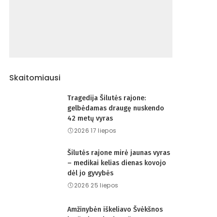
Skaitomiausi
Tragedija Šilutės rajone:
gelbėdamas draugę nuskendo
42 metų vyras
2026 17 liepos
Šilutės rajone mirė jaunas vyras
– medikai kelias dienas kovojo
dėl jo gyvybės
2026 25 liepos
Amžinybėn iškeliavo Švėkšnos