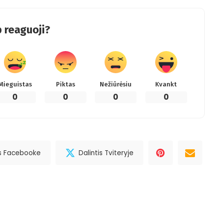
 reaguoji?
Mieguistas
Piktas
Nežiūrėsiu
Kvankt
0
0
0
0
is Facebooke
Dalintis Tviteryje