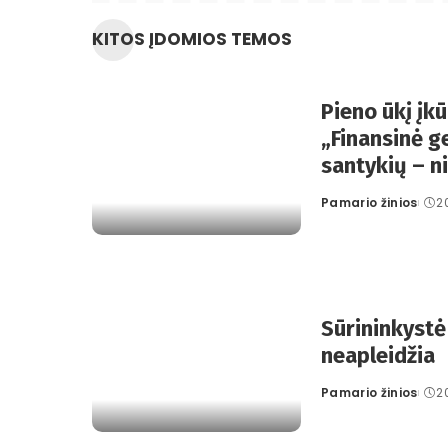
KITOS ĮDOMIOS TEMOS
Pieno ūkį įk
„Finansinė g
santykių – n
Pamario žinios
2
Posted
by
Sūrininkystė
neapleidžia
Pamario žinios
2
Posted
by