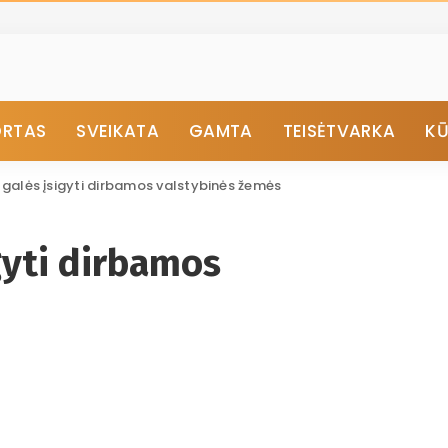
ORTAS
SVEIKATA
GAMTA
TEISĖTVARKA
K
 galės įsigyti dirbamos valstybinės žemės
gyti dirbamos