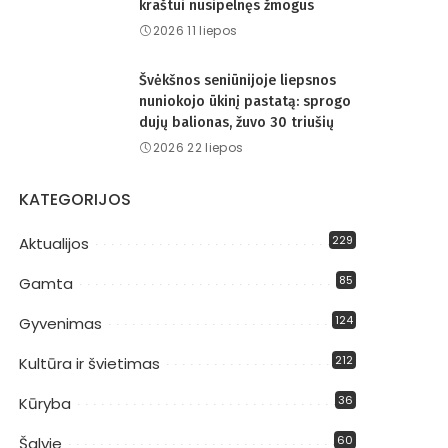
kraštui nusipelnęs žmogus
2026 11 liepos
Švėkšnos seniūnijoje liepsnos
nuniokojo ūkinį pastatą: sprogo
dujų balionas, žuvo 30 triušių
2026 22 liepos
KATEGORIJOS
229
Aktualijos
85
Gamta
124
Gyvenimas
212
Kultūra ir švietimas
36
Kūryba
60
Šalyje