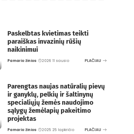
Paskelbtas kvietimas teikti
paraiškas invazinių rūšių
naikinimui
PLAČIAU
Pamario žinios
2026 11 sausio
Posted
by
Parengtas naujas natūralių pievų
ir ganyklų, pelkių ir šaltinynų
specialiųjų žemės naudojimo
sąlygų žemėlapių pakeitimo
projektas
PLAČIAU
Pamario žinios
2025 25 lapkričio
Posted