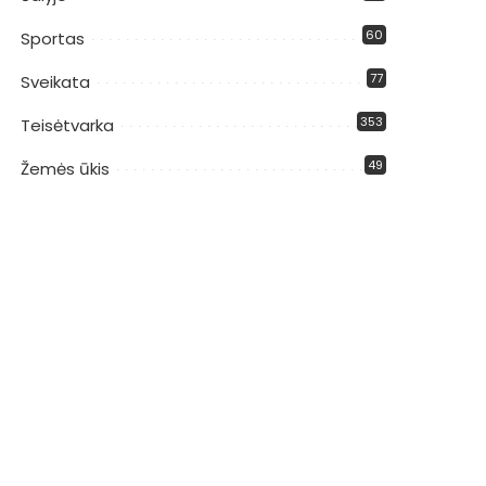
60
Sportas
77
Sveikata
353
Teisėtvarka
49
Žemės ūkis