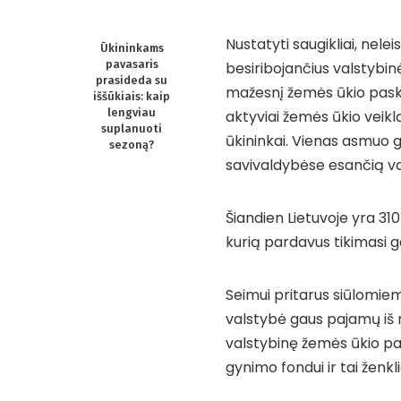
Nustatyti saugikliai, nele
Ūkininkams
pavasaris
besiribojančius valstybin
prasideda su
mažesnį žemės ūkio paski
iššūkiais: kaip
lengviau
aktyviai žemės ūkio veik
suplanuoti
ūkininkai. Vienas asmuo g
sezoną?
savivaldybėse esančią va
Šiandien Lietuvoje yra 31
kurią pardavus tikimasi ga
Seimui pritarus siūlomie
valstybė gaus pajamų iš
valstybinę žemės ūkio pas
gynimo fondui ir tai ženkl