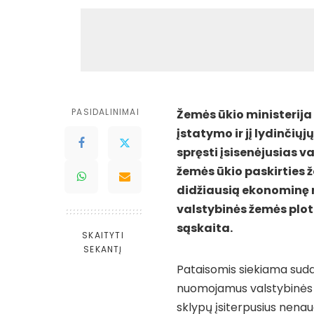
PASIDALINIMAI
Žemės ūkio ministerija
įstatymo ir jį lydinčių
spręsti įsisenėjusias 
žemės ūkio paskirties
didžiausią ekonominę 
valstybinės žemės plo
sąskaita.
SKAITYTI
SEKANTĮ
Pataisomis siekiama sud
nuomojamus valstybinės ž
sklypų įsiterpusius nena