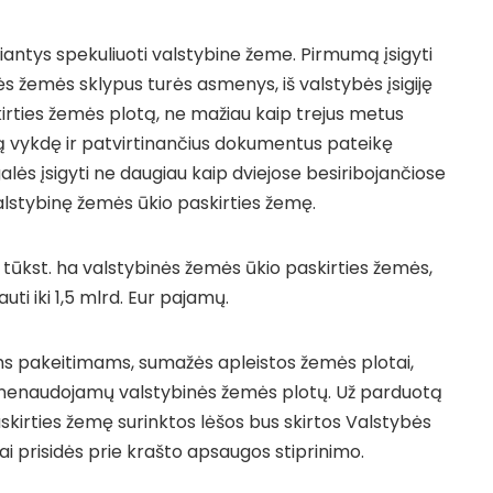
isiantys spekuliuoti valstybine žeme. Pirmumą įsigyti
ės žemės sklypus turės asmenys, iš valstybės įsigiję
rties žemės plotą, ne mažiau kaip trejus metus
lą vykdę ir patvirtinančius dokumentus pateikę
alės įsigyti ne daugiau kaip dviejose besiribojančiose
lstybinę žemės ūkio paskirties žemę.
0 tūkst. ha valstybinės žemės ūkio paskirties žemės,
uti iki 1,5 mlrd. Eur pajamų.
ms pakeitimams, sumažės apleistos žemės plotai,
 nenaudojamų valstybinės žemės plotų. Už parduotą
kirties žemę surinktos lėšos bus skirtos Valstybės
iai prisidės prie krašto apsaugos stiprinimo.