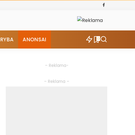
ŪRYBA
ANONSAI
0
– Reklama-
– Reklama –