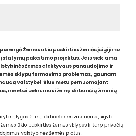
 parengė Žemės ūkio paskirties žemės įsigijimo
jų įstatymų pakeitimo projektus. Jais siekiama
valstybinės žemės efektyvaus panaudojimo ir
 žemės sklypų formavimo problemas, gaunant
naudą valstybei. Šiuo metu pernuomojant
tus, neretai pelnomasi žemę dirbančių žmonių
aryti sąlygas žemę dirbantiems žmonėms įsigyti
emės ūkio paskirties žemės sklypus ir tarp privačių
udojamus valstybinės žemės plotus.