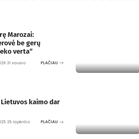
ūrę Marozai:
erovė be gerų
ieko verta“
PLAČIAU
026 31 sausio
 Lietuvos kaimo dar
PLAČIAU
025 25 lapkričio