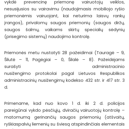
vykdė prevencinę priemonę
vairuotojų veiklos,
nesusijusios su vairavimu (naudojimasis mobiliojo ryšio
priemonėmis vairuojant, kai neturima laisvų rankų
įrangos), privalomų saugos priemonių (saugos diržų,
saugos šalmų, vaikams skirtų specialių sėdynių
(prisegimo sistemų) naudojimo kontrol
ę
.
Priemonės metu nustatyti
28
pažeidimai (Tauragė –
9
,
Šilutė –
11
, Pagėgiai –
0
, Šilalė –
8
).
P
ažeidėjams
surašyti
administracinio
nusižengimo
protokolai
pagal
Lietuvos Respublikos
administracinių nusižengimų kodekso
432
str.
ir 417 str. 3
d.
Primename, kad nuo
kovo
1
d.
iki
2
d.
policijos
pareigūnai
vyk
do
pėsčiųjų, dviračių vairuotojų kontrol
ę
–
matomumą gerinančių saugos priemonių (atšvaitų,
ryškiaspalvių liemenių su šviesą atspindinčiais elementais