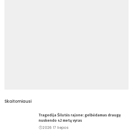
Skaitomiausi
Tragedija Šilutės rajone: gelbėdamas draugę
nuskendo 42 metų vyras
2026 17 liepos