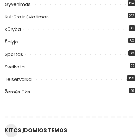
124
Gyvenimas
212
Kultūra ir švietimas
36
Kūryba
60
Šalyje
60
Sportas
77
Sveikata
353
Teisėtvarka
49
Žemės ūkis
KITOS ĮDOMIOS TEMOS