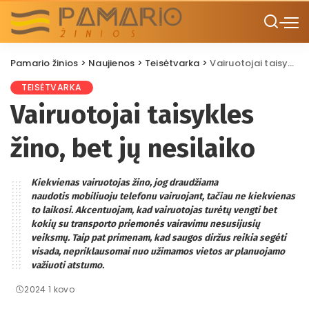
Pamario žinios
>
Naujienos
>
Teisėtvarka
>
Vairuotojai taisykles žino, bet jų nesilaiko
TEISĖTVARKA
Vairuotojai taisykles
žino, bet jų nesilaiko
Kiekvienas vairuotojas žino, jog draudžiama
naudotis mobiliuoju telefonu vairuojant, tačiau ne kiekvienas
to laikosi. Akcentuojam, kad vairuotojas turėtų vengti bet
kokių su transporto priemonės vairavimu nesusijusių
veiksmų. Taip pat primenam, kad saugos diržus reikia segėti
visada, nepriklausomai nuo užimamos vietos ar planuojamo
važiuoti atstumo.
2024 1 kovo