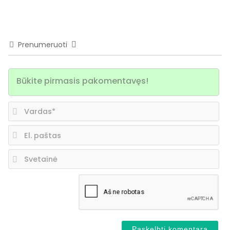
Prenumeruoti
Va
El.
pa
Sv