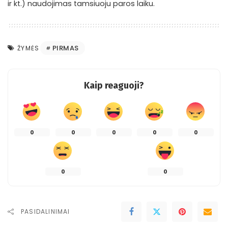
ir kt.) naudojimas tamsiuoju paros laiku.
PIRMAS
ŽYMĖS
Kaip reaguoji?
0
0
0
0
0
0
0
PASIDALINIMAI