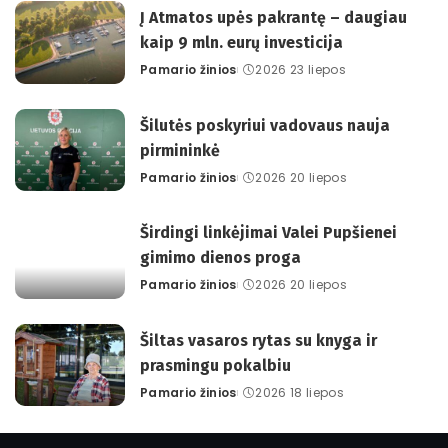
Į Atmatos upės pakrantę – daugiau
kaip 9 mln. eurų investicija
Pamario žinios
2026 23 liepos
Posted
by
Šilutės poskyriui vadovaus nauja
pirmininkė
Pamario žinios
2026 20 liepos
Posted
by
Širdingi linkėjimai Valei Pupšienei
gimimo dienos proga
Pamario žinios
2026 20 liepos
Posted
by
Šiltas vasaros rytas su knyga ir
prasmingu pokalbiu
Pamario žinios
2026 18 liepos
Posted
by