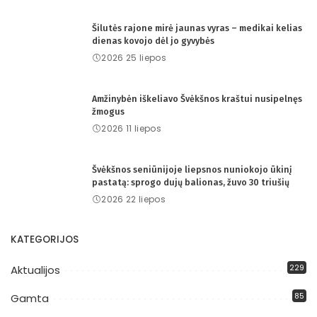
Šilutės rajone mirė jaunas vyras – medikai kelias
dienas kovojo dėl jo gyvybės
2026 25 liepos
Amžinybėn iškeliavo Švėkšnos kraštui nusipelnęs
žmogus
2026 11 liepos
Švėkšnos seniūnijoje liepsnos nuniokojo ūkinį
pastatą: sprogo dujų balionas, žuvo 30 triušių
2026 22 liepos
KATEGORIJOS
229
Aktualijos
85
Gamta