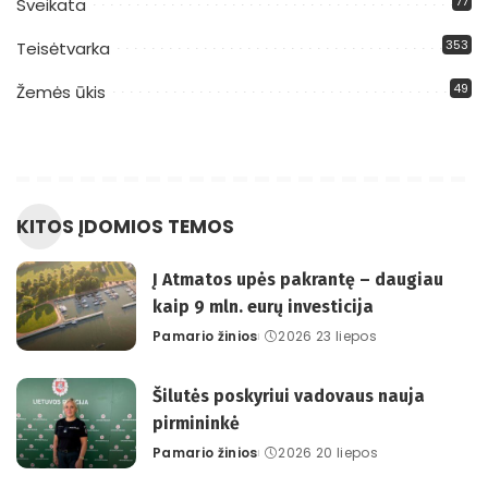
77
Sveikata
353
Teisėtvarka
49
Žemės ūkis
KITOS ĮDOMIOS TEMOS
Į Atmatos upės pakrantę – daugiau
kaip 9 mln. eurų investicija
Pamario žinios
2026 23 liepos
Posted
by
Šilutės poskyriui vadovaus nauja
pirmininkė
Pamario žinios
2026 20 liepos
Posted
by