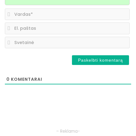
Va
El.
pa
Sv
0
KOMENTARAI
– Reklama-