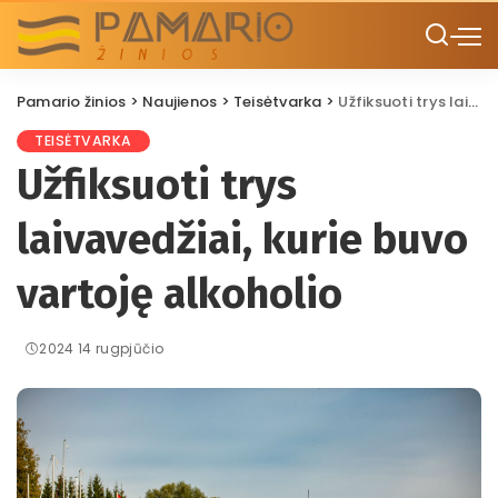
Pamario žinios
>
Naujienos
>
Teisėtvarka
>
Užfiksuoti trys laivavedžiai, kurie buvo vartoję alkoholio
TEISĖTVARKA
Užfiksuoti trys
laivavedžiai, kurie buvo
vartoję alkoholio
2024 14 rugpjūčio