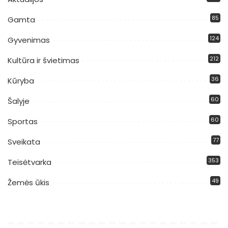
85
Gamta
124
Gyvenimas
212
Kultūra ir švietimas
36
Kūryba
60
Šalyje
60
Sportas
77
Sveikata
353
Teisėtvarka
49
Žemės ūkis