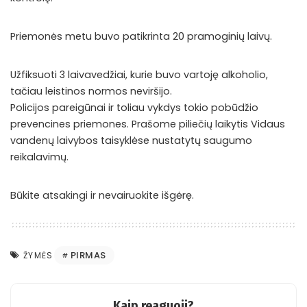
Priemonės metu buvo patikrinta 20 pramoginių laivų.
Užfiksuoti 3 laivavedžiai, kurie buvo vartoję alkoholio,
tačiau leistinos normos neviršijo.
Policijos pareigūnai ir toliau vykdys tokio pobūdžio
prevencines priemones. Prašome piliečių laikytis Vidaus
vandenų laivybos taisyklėse nustatytų saugumo
reikalavimų.
Būkite atsakingi ir nevairuokite išgėrę.
PIRMAS
ŽYMĖS
Kaip reaguoji?