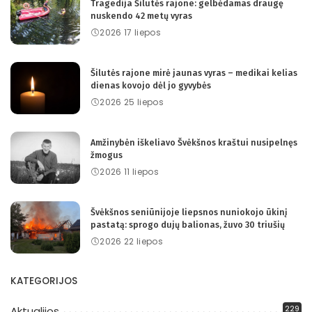
Tragedija Šilutės rajone: gelbėdamas draugę
nuskendo 42 metų vyras
2026 17 liepos
Šilutės rajone mirė jaunas vyras – medikai kelias
dienas kovojo dėl jo gyvybės
2026 25 liepos
Amžinybėn iškeliavo Švėkšnos kraštui nusipelnęs
žmogus
2026 11 liepos
Švėkšnos seniūnijoje liepsnos nuniokojo ūkinį
pastatą: sprogo dujų balionas, žuvo 30 triušių
2026 22 liepos
KATEGORIJOS
229
Aktualijos