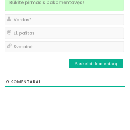
Va
El.
pa
Sv
0
KOMENTARAI