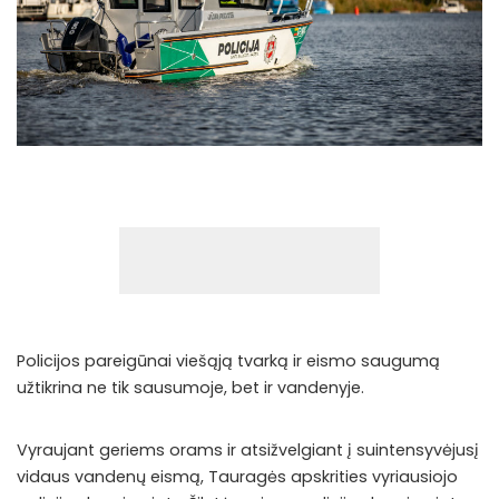
Policijos pareigūnai viešąją tvarką ir eismo saugumą
užtikrina ne tik sausumoje, bet ir vandenyje.
Vyraujant geriems orams ir atsižvelgiant į suintensyvėjusį
vidaus vandenų eismą, Tauragės apskrities vyriausiojo