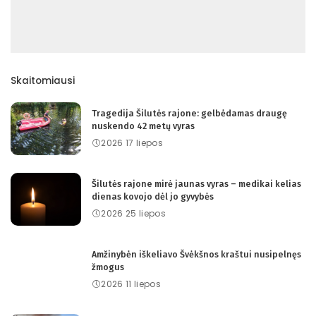
Skaitomiausi
Tragedija Šilutės rajone: gelbėdamas draugę
nuskendo 42 metų vyras
2026 17 liepos
Šilutės rajone mirė jaunas vyras – medikai kelias
dienas kovojo dėl jo gyvybės
2026 25 liepos
Amžinybėn iškeliavo Švėkšnos kraštui nusipelnęs
žmogus
2026 11 liepos