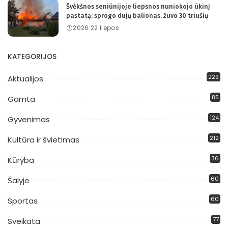
Švėkšnos seniūnijoje liepsnos nuniokojo ūkinį
pastatą: sprogo dujų balionas, žuvo 30 triušių
2026 22 liepos
KATEGORIJOS
229
Aktualijos
85
Gamta
124
Gyvenimas
212
Kultūra ir švietimas
36
Kūryba
60
Šalyje
60
Sportas
77
Sveikata