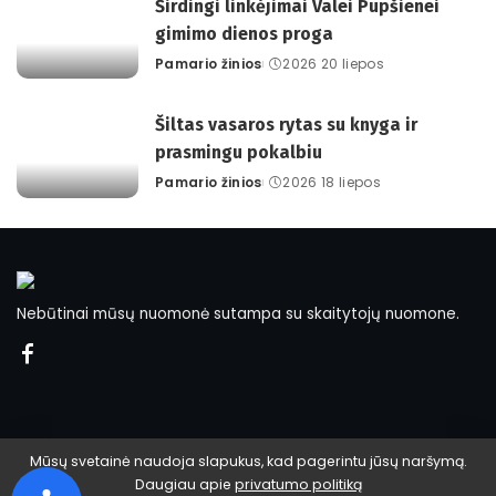
Širdingi linkėjimai Valei Pupšienei
gimimo dienos proga
Pamario žinios
2026 20 liepos
Posted
by
Šiltas vasaros rytas su knyga ir
prasmingu pokalbiu
Pamario žinios
2026 18 liepos
Posted
by
Nebūtinai mūsų nuomonė sutampa su skaitytojų nuomone.
Mūsų svetainė naudoja slapukus, kad pagerintu jūsų naršymą.
Daugiau apie
privatumo politiką