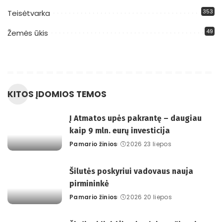
353
Teisėtvarka
49
Žemės ūkis
KITOS ĮDOMIOS TEMOS
Į Atmatos upės pakrantę – daugiau
kaip 9 mln. eurų investicija
Pamario žinios
2026 23 liepos
Posted
by
Šilutės poskyriui vadovaus nauja
pirmininkė
Pamario žinios
2026 20 liepos
Posted
by