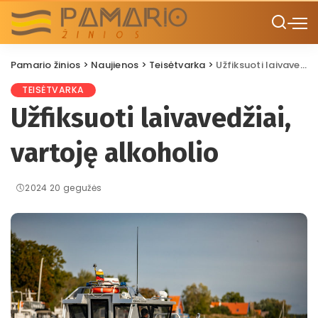
Pamario žinios
>
Naujienos
>
Teisėtvarka
>
Užfiksuoti laivavedžiai, vartoję alkoholio
TEISĖTVARKA
Užfiksuoti laivavedžiai,
vartoję alkoholio
2024 20 gegužės