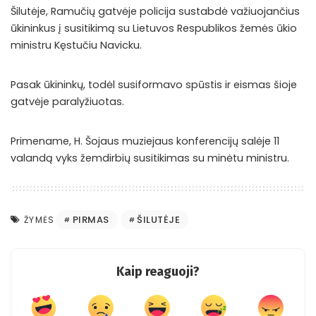
Šilutėje, Ramučių gatvėje policija sustabdė važiuojančius
ūkininkus į susitikimą su Lietuvos Respublikos žemės ūkio
ministru Kęstučiu Navicku.
Pasak ūkininkų, todėl susiformavo spūstis ir eismas šioje
gatvėje paralyžiuotas.
Primename, H. Šojaus muziejaus konferencijų salėje 11
valandą vyks žemdirbių susitikimas su minėtu ministru.
PIRMAS
ŠILUTĖJE
ŽYMĖS
Kaip reaguoji?