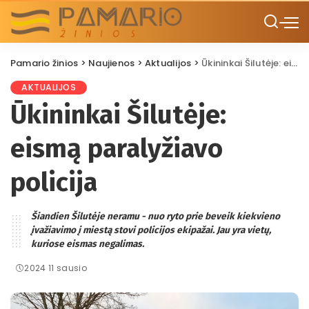
Pamario žinios
>
Naujienos
>
Aktualijos
>
Ūkininkai Šilutėje: eismą paralyžiavo policija
AKTUALIJOS
Ūkininkai Šilutėje:
eismą paralyžiavo
policija
Šiandien Šilutėje neramu - nuo ryto prie beveik kiekvieno
įvažiavimo į miestą stovi policijos ekipažai. Jau yra vietų,
kuriose eismas negalimas.
2024 11 sausio