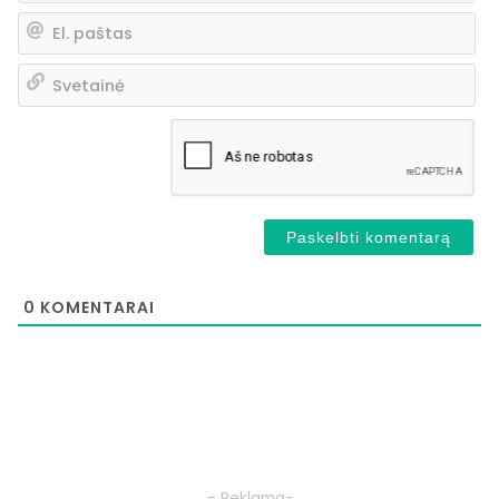
El.
pa
Sv
0
KOMENTARAI
– Reklama-