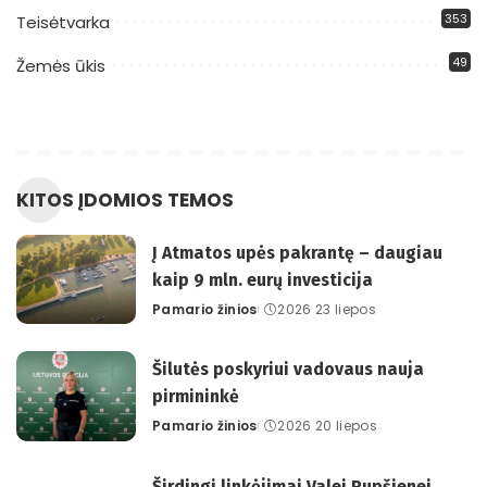
353
Teisėtvarka
49
Žemės ūkis
KITOS ĮDOMIOS TEMOS
Į Atmatos upės pakrantę – daugiau
kaip 9 mln. eurų investicija
Pamario žinios
2026 23 liepos
Posted
by
Šilutės poskyriui vadovaus nauja
pirmininkė
Pamario žinios
2026 20 liepos
Posted
by
Širdingi linkėjimai Valei Pupšienei