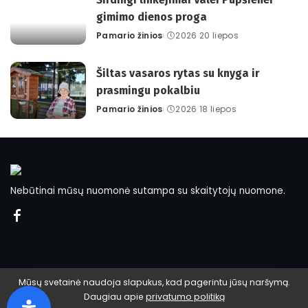
gimimo dienos proga
Pamario žinios
2026 20 liepos
Posted
by
Šiltas vasaros rytas su knyga ir
prasmingu pokalbiu
Pamario žinios
2026 18 liepos
Posted
by
Nebūtinai mūsų nuomonė sutampa su skaitytojų nuomone.
Mūsų svetainė naudoja slapukus, kad pagerintu jūsų naršymą.
Daugiau apie
privatumo politiką