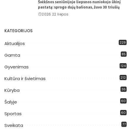
Švėkšnos seniūnijoje liepsnos nuniokojo ūkinį
pastatą: sprogo dujų balionas, žuvo 30 triušių
2026 22 liepos
KATEGORIJOS
229
Aktualijos
85
Gamta
124
Gyvenimas
212
Kultūra ir švietimas
36
Kūryba
60
Šalyje
60
Sportas
77
Sveikata