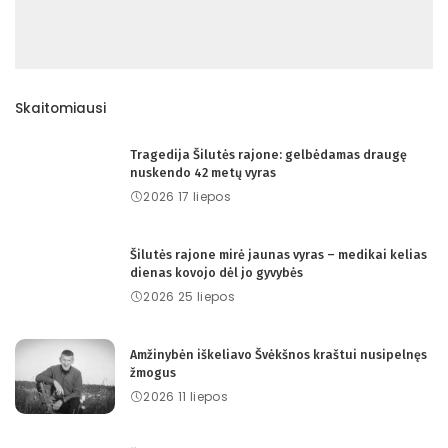
Skaitomiausi
Tragedija Šilutės rajone: gelbėdamas draugę
nuskendo 42 metų vyras
2026 17 liepos
Šilutės rajone mirė jaunas vyras – medikai kelias
dienas kovojo dėl jo gyvybės
2026 25 liepos
Amžinybėn iškeliavo Švėkšnos kraštui nusipelnęs
žmogus
2026 11 liepos