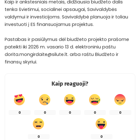
Kaip ir ankstesniais metais, didžiausia biudžeto dalis
tenka švietimui, socialinei apsaugai, Savivaldybės
valdymui ir investicijoms. Savivaldybė planuoja ir toliau
investuoti į ES finansuojamus projektus.
Pastabas ir pasiūlymus dėl biudžeto projekto prašome
pateikti iki 2026 m. vasario 13 d. elektroniniu paštu
dorita.mongirdaite@silute.lt. arba raštu Biudžeto ir
finansų skyriui.
Kaip reaguoji?
0
0
0
0
0
0
0