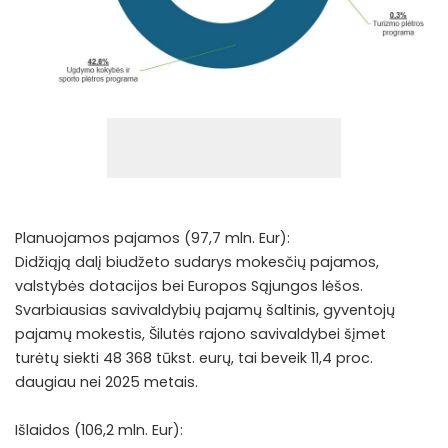
Planuojamos pajamos (97,7 mln. Eur):
Didžiąją dalį biudžeto sudarys mokesčių pajamos,
valstybės dotacijos bei Europos Sąjungos lėšos.
Svarbiausias savivaldybių pajamų šaltinis, gyventojų
pajamų mokestis, Šilutės rajono savivaldybei šįmet
turėtų siekti 48 368 tūkst. eurų, tai beveik 11,4 proc.
daugiau nei 2025 metais.
Išlaidos (106,2 mln. Eur):