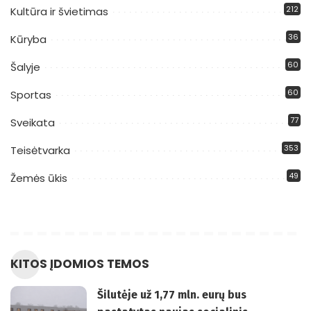
212
Kultūra ir švietimas
36
Kūryba
60
Šalyje
60
Sportas
77
Sveikata
353
Teisėtvarka
49
Žemės ūkis
KITOS ĮDOMIOS TEMOS
Šilutėje už 1,77 mln. eurų bus