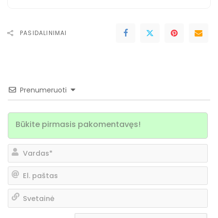
PASIDALINIMAI
Prenumeruoti
Va
El.
pa
Sv