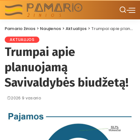
Pamario žinios
>
Naujienos
>
Aktualijos
>
Trumpai apie planuojamą Savivaldybės biudžetą!
AKTUALIJOS
Trumpai apie
planuojamą
Savivaldybės biudžetą!
2026 9 vasario