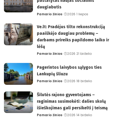
pastatytas naujas socialinis
daugiabutis
Pamario žinios
2026 1 liepos
Posted
by
Ve.lt: Pradėjus tilto rekonstrukciją
paaiškėjo daugiau problemų –
darbams prireiks papildomo laiko ir
lėšų
Pamario žinios
2026 21 birželio
Posted
by
Pagerintos laivybos sąlygos ties
Lankupių šliuzu
Pamario žinios
2026 18 birželio
Posted
by
Šilutės rajono gyventojams –
raginimas susimokėti: dalies skolų
išieškojimas gali persikelti į teismą
Pamario žinios
2026 14 birželio
Posted