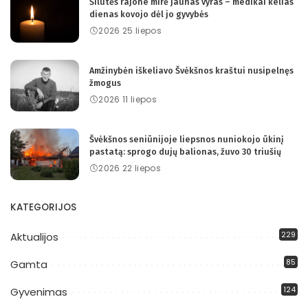
Šilutės rajone mirė jaunas vyras – medikai kelias
dienas kovojo dėl jo gyvybės
2026 25 liepos
Amžinybėn iškeliavo Švėkšnos kraštui nusipelnęs
žmogus
2026 11 liepos
Švėkšnos seniūnijoje liepsnos nuniokojo ūkinį
pastatą: sprogo dujų balionas, žuvo 30 triušių
2026 22 liepos
KATEGORIJOS
229
Aktualijos
85
Gamta
124
Gyvenimas