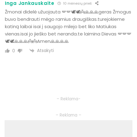
Inga Jankauskaite
10 mėnesių prieš
Žmonai didelė užuojauta 🪽🪽🕊️🕊️👼🙏🙏🙏geras Žmogus
buvo bendrauti mėgo ramius draugiškas.turejokieme
katiną laibai isai į saugojo milejo bet liko Matiukas
vienas.isai jo jieško bet neranda.te laimina Dievas 🪽🪽🪽
🕊️🕊️🙏🙏🙏👼👼Amen🙏🙏🙏🙏
Atsakyti
0
– Reklama-
– Reklama –