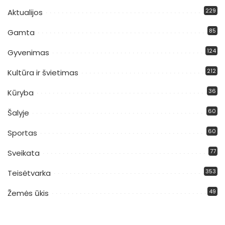
229
Aktualijos
85
Gamta
124
Gyvenimas
212
Kultūra ir švietimas
36
Kūryba
60
Šalyje
60
Sportas
77
Sveikata
353
Teisėtvarka
49
Žemės ūkis