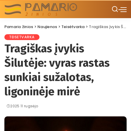
Pamario žinios
>
Naujienos
>
Teisėtvarka
>
Tragiškas įvykis Šilutėje: vyras rastas sunkiai sužalotas, ligoninėje mirė
TEISĖTVARKA
Tragiškas įvykis
Šilutėje: vyras rastas
sunkiai sužalotas,
ligoninėje mirė
2025 11 rugsėjo