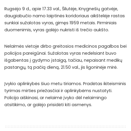
Rugsėjo 9 d., apie 17.33 val., Šilutėje, Knygnešių gatvėje,
daugiabučio namo laiptinės koridoriaus aikštelėje rastas
sunkiai sužalotas vyras, gimęs 1959 metais. Pirminiais
duomenimis, vyras galėjo nukristi iš trečio aukšto.
Nelaimės vietoje dirbo greitosios medicinos pagalbos bei
policijos pareigūnai. Sužalotas vyras nedelsiant buvo
išgabentas į gydymo įstaigą, tačiau, nepaisant medikų
pastangų, tą pačią dieną, 21.50 val., jis ligoninėje mirė.
Įvykio aplinkybės šiuo metu tiriamos. Pradėtas ikiteisminis
tyrimas mirties priežasčiai ir aplinkybėms nustatyti.
Policija aiškinasi, ar nelaimė įvyko dėl nelaimingo
atsitikimo, ar galėjo prisidėti kiti asmenys.