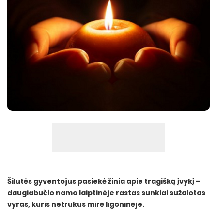
Šilutės gyventojus pasiekė žinia apie tragišką įvykį –
daugiabučio namo laiptinėje rastas sunkiai sužalotas
vyras, kuris netrukus mirė ligoninėje.