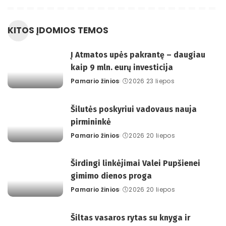
KITOS ĮDOMIOS TEMOS
Į Atmatos upės pakrantę – daugiau
kaip 9 mln. eurų investicija
Pamario žinios
2026 23 liepos
Posted
by
Šilutės poskyriui vadovaus nauja
pirmininkė
Pamario žinios
2026 20 liepos
Posted
by
Širdingi linkėjimai Valei Pupšienei
gimimo dienos proga
Pamario žinios
2026 20 liepos
Posted
by
Šiltas vasaros rytas su knyga ir