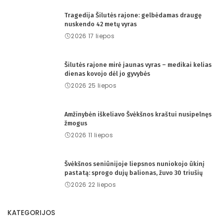
Tragedija Šilutės rajone: gelbėdamas draugę
nuskendo 42 metų vyras
2026 17 liepos
Šilutės rajone mirė jaunas vyras – medikai kelias
dienas kovojo dėl jo gyvybės
2026 25 liepos
Amžinybėn iškeliavo Švėkšnos kraštui nusipelnęs
žmogus
2026 11 liepos
Švėkšnos seniūnijoje liepsnos nuniokojo ūkinį
pastatą: sprogo dujų balionas, žuvo 30 triušių
2026 22 liepos
KATEGORIJOS