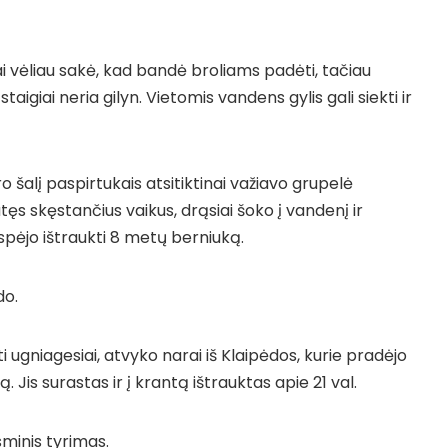
ai vėliau sakė, kad bandė broliams padėti, tačiau
aigiai neria gilyn. Vietomis vandens gylis gali siekti ir
 šalį paspirtukais atsitiktinai važiavo grupelė
tęs skęstančius vaikus, drąsiai šoko į vandenį ir
spėjo ištraukti 8 metų berniuką.
do.
sti ugniagesiai, atvyko narai iš Klaipėdos, kurie pradėjo
 Jis surastas ir į krantą ištrauktas apie 21 val.
sminis tyrimas.