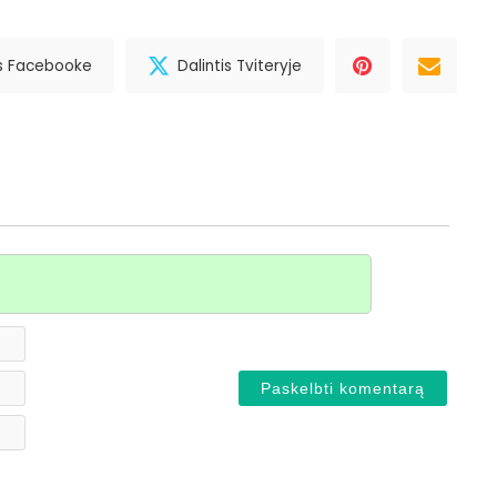
is Facebooke
Dalintis Tviteryje
Vardas*
El.
paštas
Svetainė