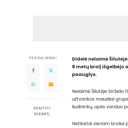
PASIDALINIMAI
Didelė nelaimė Šilutėje
8 metų brolį išgelbėjo 
paauglys.
Nelaimė Šilutėje birželio 
užtvankos maudėsi grupelė 
liudininkų, upės vanduo po
SKAITYTI
SEKANTĮ
Netikėtai vienam broliui p