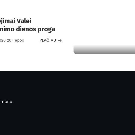
ėjimai Valei
imimo dienos proga
PLAČIAU
026 20 liepos
omone.