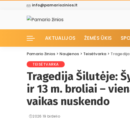
info@pamariozinios.lt
AKTUALIJOS
ŽEMĖS ŪKIS
SP
Pamario žinios
>
Naujienos
>
Teisėtvarka
>
Tragedija Šilu
TEISĖTVARKA
Tragedija Šilutėje: 
ir 13 m. broliai – vie
vaikas nuskendo
2026 19 birželio