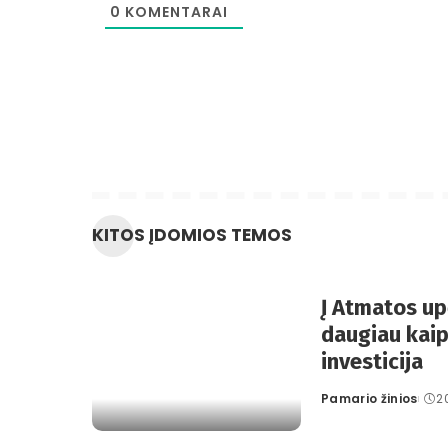
0
KOMENTARAI
KITOS ĮDOMIOS TEMOS
Į Atmatos up
daugiau kaip
investicija
Pamario žinios
2
Posted
by