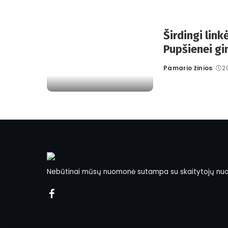
Širdingi link
Pupšienei g
Pamario žinios
2
Posted
by
Nebūtinai mūsų nuomonė sutampa su skaitytojų nu