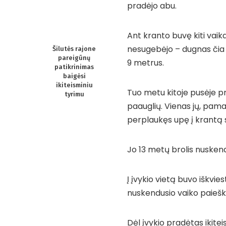
pradėjo abu.
Ant kranto buvę kiti vaik
nesugebėjo – dugnas čia st
Šilutės rajone
pareigūnų
9 metrus.
patikrinimas
baigėsi
ikiteisminiu
Tuo metu kitoje pusėje pro
tyrimu
paauglių. Vienas jų, pama
perplaukęs upę į krantą 
Jo 13 metų brolis nusken
Į įvykio vietą buvo iškvie
nuskendusio vaiko paiešką.
Dėl įvykio pradėtas ikitei