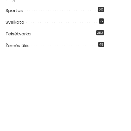
60
Sportas
77
Sveikata
353
Teisėtvarka
49
Žemės ūkis