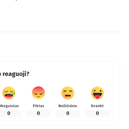
 reaguoji?
Mieguistas
Piktas
Nežiūrėsiu
Kvankt
0
0
0
0