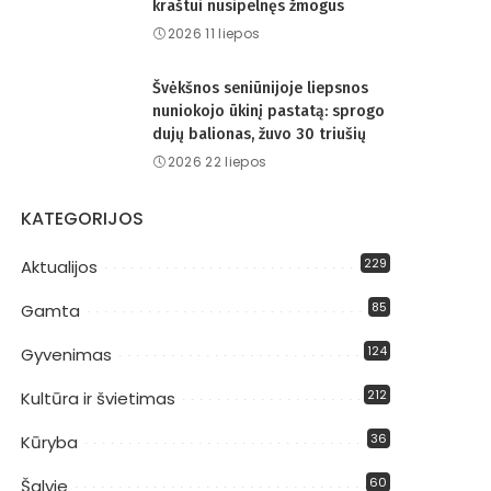
kraštui nusipelnęs žmogus
2026 11 liepos
Švėkšnos seniūnijoje liepsnos
nuniokojo ūkinį pastatą: sprogo
dujų balionas, žuvo 30 triušių
2026 22 liepos
KATEGORIJOS
229
Aktualijos
85
Gamta
124
Gyvenimas
212
Kultūra ir švietimas
36
Kūryba
60
Šalyje