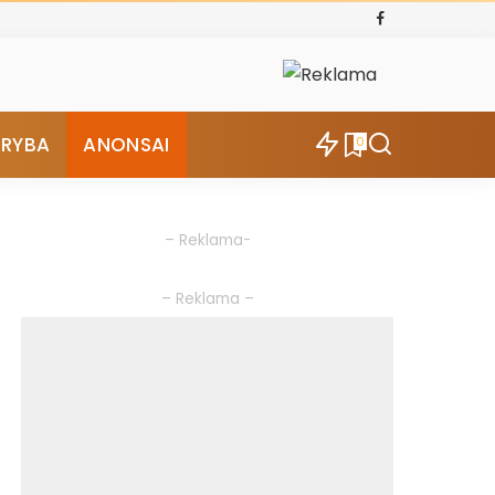
ŪRYBA
ANONSAI
0
– Reklama-
– Reklama –