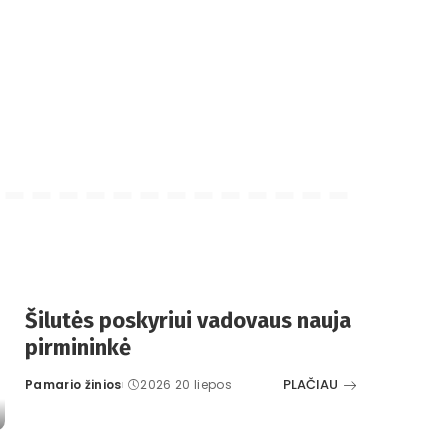
Šilutės poskyriui vadovaus nauja
pirmininkė
PLAČIAU
Pamario žinios
2026 20 liepos
Posted
by