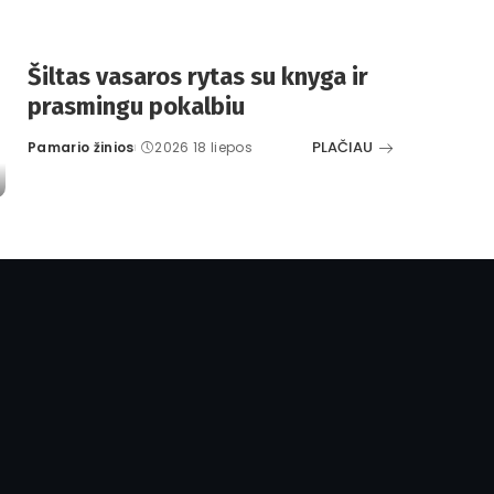
Šiltas vasaros rytas su knyga ir
prasmingu pokalbiu
PLAČIAU
Pamario žinios
2026 18 liepos
Posted
by