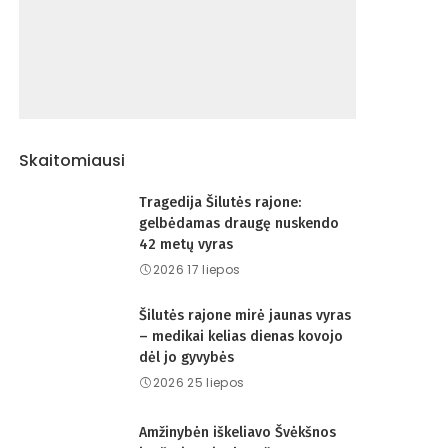
Skaitomiausi
Tragedija Šilutės rajone:
gelbėdamas draugę nuskendo
42 metų vyras
2026 17 liepos
Šilutės rajone mirė jaunas vyras
– medikai kelias dienas kovojo
dėl jo gyvybės
2026 25 liepos
Amžinybėn iškeliavo Švėkšnos