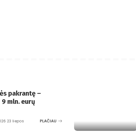
ės pakrantę –
 9 mln. eurų
PLAČIAU
026 23 liepos