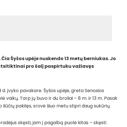
. Čia Šyšos upėje nuskendo 13 metų berniukas. Jo
atsitiktinai pro šalį paspirtuku važiavęs
19 d. įvyko pavakare. Šyšos upėje, greta Senosios
vaikų. Tarp jų buvo ir du broliai – 8 m. ir 13 m. Pasak
 liūčių pakilęs, srovė šiuo metu stipri daug sukūrių.
radėjus skęsti, jam į pagalbą puolė kitas – skęsti