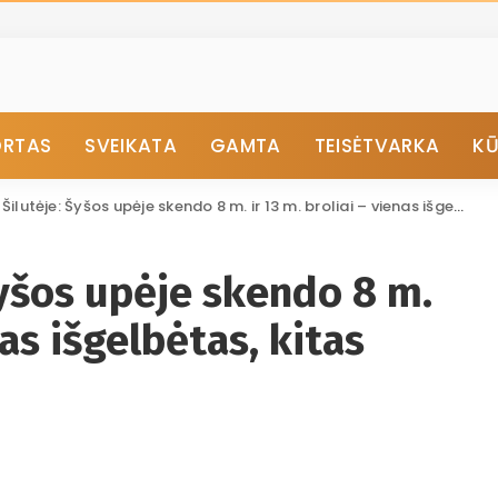
ORTAS
SVEIKATA
GAMTA
TEISĖTVARKA
K
tėje: Šyšos upėje skendo 8 m. ir 13 m. broliai – vienas išgelbėtas, kitas vaikas nuskendo
Šyšos upėje skendo 8 m.
nas išgelbėtas, kitas