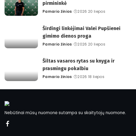
pirmininkė
Pamario žinios
2026 20 liepos
Posted
by
Širdingi linkėjimai Valei Pupšienei
gimimo dienos proga
Pamario žinios
2026 20 liepos
Posted
by
Šiltas vasaros rytas su knyga ir
prasmingu pokalbiu
Pamario žinios
2026 18 liepos
Posted
by
Nebūtinai mūsų nuomonė sutampa su skaitytojų nuomone.