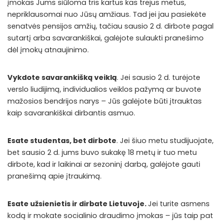
įmokas Jums siūloma tris kartus kas trejus metus,
nepriklausomai nuo Jūsų amžiaus. Tad jei jau pasiekėte
senatvės pensijos amžių, tačiau sausio 2 d. dirbote pagal
sutartį arba savarankiškai, galėjote sulaukti pranešimo
dėl įmokų atnaujinimo.
Vykdote savarankišką veiklą
. Jei sausio 2 d. turėjote
verslo liudijimą, individualios veiklos pažymą ar buvote
mažosios bendrijos narys – Jūs galėjote būti įtrauktas
kaip savarankiškai dirbantis asmuo.
Esate studentas, bet dirbote
. Jei šiuo metu studijuojate,
bet sausio 2 d. jums buvo sukakę 18 metų ir tuo metu
dirbote, kad ir laikinai ar sezoninį darbą, galėjote gauti
pranešimą apie įtraukimą.
Esate užsienietis ir dirbate Lietuvoje.
Jei turite asmens
kodą ir mokate socialinio draudimo įmokas – jūs taip pat