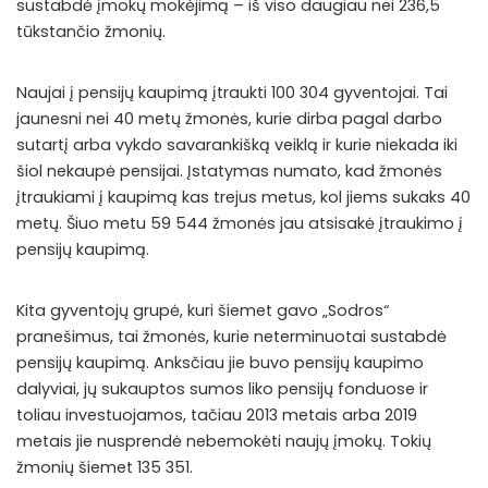
sustabdė įmokų mokėjimą – iš viso daugiau nei 236,5
tūkstančio žmonių.
Naujai į pensijų kaupimą įtraukti 100 304 gyventojai. Tai
jaunesni nei 40 metų žmonės, kurie dirba pagal darbo
sutartį arba vykdo savarankišką veiklą ir kurie niekada iki
šiol nekaupė pensijai. Įstatymas numato, kad žmonės
įtraukiami į kaupimą kas trejus metus, kol jiems sukaks 40
metų. Šiuo metu 59 544 žmonės jau atsisakė įtraukimo į
pensijų kaupimą.
Kita gyventojų grupė, kuri šiemet gavo „Sodros“
pranešimus, tai žmonės, kurie neterminuotai sustabdė
pensijų kaupimą. Anksčiau jie buvo pensijų kaupimo
dalyviai, jų sukauptos sumos liko pensijų fonduose ir
toliau investuojamos, tačiau 2013 metais arba 2019
metais jie nusprendė nebemokėti naujų įmokų. Tokių
žmonių šiemet 135 351.