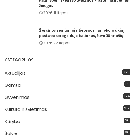
Amžinybėn iškeliavo Švėkšnos kraštui nusipelnęs
žmogus
2026 11 liepos
Švėkšnos seniūnijoje liepsnos nuniokojo ūkinį
pastatą: sprogo dujų balionas, žuvo 30 triušių
2026 22 liepos
KATEGORIJOS
229
Aktualijos
85
Gamta
124
Gyvenimas
212
Kultūra ir švietimas
36
Kūryba
60
Šalyje