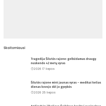
Skaitomiausi
Tragedija Šilutės rajone: gelbėdamas draugę
nuskendo 42 metų vyras
2026 17 liepos
Šilutės rajone mirė jaunas vyras – medikai kelias
dienas kovojo dėl jo gyvybės
2026 25 liepos