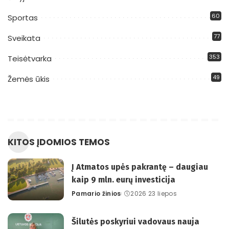
60
Sportas
77
Sveikata
353
Teisėtvarka
49
Žemės ūkis
KITOS ĮDOMIOS TEMOS
Į Atmatos upės pakrantę – daugiau
kaip 9 mln. eurų investicija
Pamario žinios
2026 23 liepos
Posted
by
Šilutės poskyriui vadovaus nauja