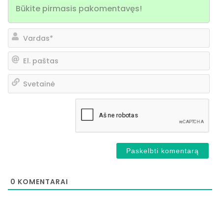
Va
El.
pa
Sv
0
KOMENTARAI