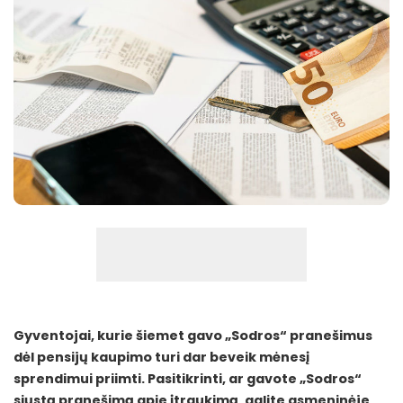
Gyventojai, kurie šiemet gavo „Sodros“ pranešimus
dėl pensijų kaupimo turi dar beveik mėnesį
sprendimui priimti. Pasitikrinti, ar gavote „Sodros“
siųstą pranešimą apie įtraukimą, galite asmeninėje