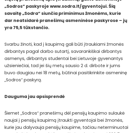
„Sodros“ paskyroje
www.sodra.lt/gyventojui
. Šią
savaitę „Sodra“ siunčia priminimus žmonėms, kurie
dar neatsidarė pranešimų asmeninėse paskyrose – jų
yra 75,5 tūkstančio.
Svarbu žinoti, kad į kaupimą gali būti įtraukiami žmonės
dirbantys pagal darbo sutartį, savarankiškai dirbantys
asmenys, dirbantys studentai bei Lietuvoje gyvenantys
užsieniečiai, tad jei šių metų sausio 2 d. dirbote ir jums
buvo daugiau nei 18 metų, būtinai pasitikrinkite asmeninę
„Sodros“ paskyrą.
Dauguma jau apsisprendė
Šiemet „Sodros“ pranešimų dėl pensijų kaupimo sulaukė
naujai į pensijų kaupimą įtraukti gyventojai bei žmonės,
kurie jau dalyvauja pensijų kaupime, tačiau neterminuotai