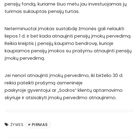
pensijų fondą, kuriame šiuo metu jau investuojamas jų
turimas sukauptas pensijų turtas.
Neterminuotai įmokas sustabdę žmonės gali nelaukti
liepos 1 d. ir bet kada atnaujinti pensijų įmokų pervedimą.
Reikia kreiptis į pensijų kaupimo bendrovę, kurioje
kaupiamos pensijų įmokos su prašymu atnaujinti pensijų
įmokų pervedimą.
Jei nenori atnaujinti įmokų pervedimo, iki birželio 30 d.
reikia pateikti prašymą asmeninėje
paskyroje
gyventojui
ar „Sodros“ klientų aptarnavimo
skyriuje ir atsisakyti įmokų pervedimo atnaujinimo.
PIRMAS
ŽYMĖS