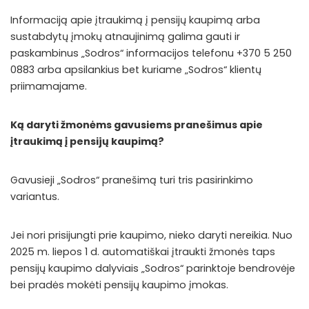
Informaciją apie įtraukimą į pensijų kaupimą arba
sustabdytų įmokų atnaujinimą galima gauti ir
paskambinus „Sodros“ informacijos telefonu +370 5 250
0883 arba apsilankius bet kuriame „Sodros“ klientų
priimamajame.
Ką daryti žmonėms gavusiems pranešimus apie
įtraukimą į pensijų kaupimą?
Gavusieji „Sodros“ pranešimą turi tris pasirinkimo
variantus.
Jei nori prisijungti prie kaupimo, nieko daryti nereikia. Nuo
2025 m. liepos 1 d. automatiškai įtraukti žmonės taps
pensijų kaupimo dalyviais „Sodros“ parinktoje bendrovėje
bei pradės mokėti pensijų kaupimo įmokas.