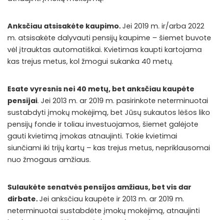
Anksčiau atsisakėte kaupimo.
Jei 2019 m. ir/arba 2022
m. atsisakėte dalyvauti pensijų kaupime – šiemet buvote
vėl įtrauktas automatiškai. Kvietimas kaupti kartojama
kas trejus metus, kol žmogui sukanka 40 metų.
Esate vyresnis nei 40 metų, bet anksčiau kaupėte
pensijai
. Jei 2013 m. ar 2019 m. pasirinkote neterminuotai
sustabdyti įmokų mokėjimą, bet Jūsų sukautos lėšos liko
pensijų fonde ir toliau investuojamos, šiemet galėjote
gauti kvietimą įmokas atnaujinti. Tokie kvietimai
siunčiami iki trijų kartų – kas trejus metus, nepriklausomai
nuo žmogaus amžiaus.
Sulaukėte senatvės pensijos amžiaus, bet vis dar
dirbate.
Jei anksčiau kaupėte ir 2013 m. ar 2019 m.
neterminuotai sustabdėte įmokų mokėjimą, atnaujinti