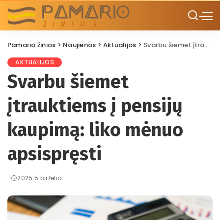
Pamario žinios
>
Naujienos
>
Aktualijos
>
Svarbu šiemet įtrauktiems į pensijų kaupimą: liko mėnuo apsispręsti
AKTUALIJOS
Svarbu šiemet
įtrauktiems į pensijų
kaupimą: liko mėnuo
apsispręsti
2025 5 birželio