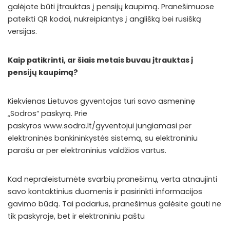
galėjote būti įtrauktas į pensijų kaupimą. Pranešimuose
pateikti QR kodai, nukreipiantys į anglišką bei rusišką
versijas.
Kaip patikrinti, ar šiais metais buvau įtrauktas į
pensijų kaupimą?
Kiekvienas Lietuvos gyventojas turi savo asmeninę
„Sodros“ paskyrą. Prie
paskyros
www.sodra.lt/gyventojui
jungiamasi per
elektroninės bankininkystės sistemą, su elektroniniu
parašu ar per elektroninius valdžios vartus.
Kad nepraleistumėte svarbių pranešimų, verta atnaujinti
savo kontaktinius duomenis ir pasirinkti informacijos
gavimo būdą. Tai padarius, pranešimus galėsite gauti ne
tik paskyroje, bet ir elektroniniu paštu