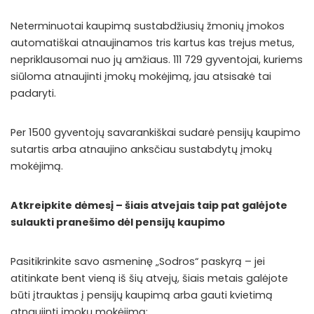
Neterminuotai kaupimą sustabdžiusių žmonių įmokos
automatiškai atnaujinamos tris kartus kas trejus metus,
nepriklausomai nuo jų amžiaus. 111 729 gyventojai, kuriems
siūloma atnaujinti įmokų mokėjimą, jau atsisakė tai
padaryti.
Per 1500 gyventojų savarankiškai sudarė pensijų kaupimo
sutartis arba atnaujino anksčiau sustabdytų įmokų
mokėjimą.
Atkreipkite dėmesį – šiais atvejais taip pat galėjote
sulaukti pranešimo dėl pensijų kaupimo
Pasitikrinkite savo asmeninę „Sodros“ paskyrą – jei
atitinkate bent vieną iš šių atvejų, šiais metais galėjote
būti įtrauktas į pensijų kaupimą arba gauti kvietimą
atnaujinti įmokų mokėjimą: