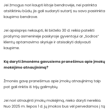
Jei žmogus nori kaupti kitoje bendrovėje, nei parinkta
atsitiktiniu būdu, jis gali sudaryti sutartį su savo pasirinkta
kaupimo bendrove.
Jei apsispręs nekaupti, iki birželio 30 d. reikia pateikti
prašymą asmeninėje paskyroje
gyventojui
ar „Sodros“
klientų aptarnavimo skyriuje ir atsisakyti dalyvauti
kaupime.
Ką daryti žmonėms gavusiems pranešimus apie įmokų
mokėjimo atnaujinimą?
Žmonės gavę pranešimus apie įmokų atnaujinimą taip
pat gali rinktis iš trijų galimybių.
Jei nori atnaujinti įmokų mokėjimą, nieko daryti nereikia.
Nuo 2025 m. liepos 1 d. jų įmokos bus vėl pervedamos į tą