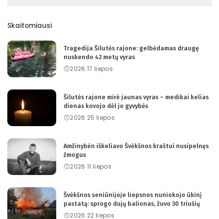
Skaitomiausi
Tragedija Šilutės rajone: gelbėdamas draugę
nuskendo 42 metų vyras
2026 17 liepos
Šilutės rajone mirė jaunas vyras – medikai kelias
dienas kovojo dėl jo gyvybės
2026 25 liepos
Amžinybėn iškeliavo Švėkšnos kraštui nusipelnęs
žmogus
2026 11 liepos
Švėkšnos seniūnijoje liepsnos nuniokojo ūkinį
pastatą: sprogo dujų balionas, žuvo 30 triušių
2026 22 liepos