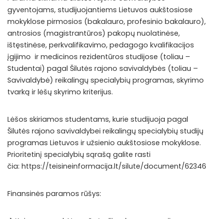
gyventojams, studijuojantiems Lietuvos aukštosiose
mokyklose pirmosios (bakalauro, profesinio bakalauro),
antrosios (magistrantūros) pakopų nuolatinėse,
ištęstinėse, perkvalifikavimo, pedagogo kvalifikacijos
įgijimo ir medicinos rezidentūros studijose (toliau –
Studentai) pagal Šilutės rajono savivaldybės (toliau –
Savivaldybė) reikalingų specialybių programas, skyrimo
tvarką ir lėšų skyrimo kriterijus.
Lėšos skiriamos studentams, kurie studijuoja pagal
Šilutės rajono savivaldybei reikalingų specialybių studijų
programas Lietuvos ir užsienio aukštosiose mokyklose.
Prioritetinį specialybių sąrašą galite rasti
čia:
https://teisineinformacija.lt/silute/document/62346
Finansinės paramos rūšys: