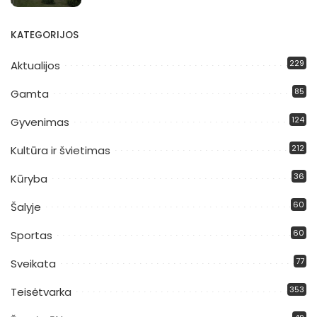
KATEGORIJOS
229
Aktualijos
85
Gamta
124
Gyvenimas
212
Kultūra ir švietimas
36
Kūryba
60
Šalyje
60
Sportas
77
Sveikata
353
Teisėtvarka