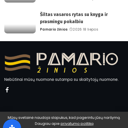
Posted
by
Šiltas vasaros rytas su knyga ir
prasmingu pokalbiu
Pamario žinios
2026 18 liepos
Posted
by
Nebūtinai mūsų nuomonė sutampa su skaitytojų nuomone.
Mūsų svetainė naudoja slapukus, kad pagerintu jūsų naršymą.
Daugiau apie
privatumo politiką