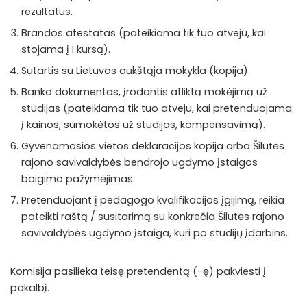
rezultatus.
Brandos atestatas (pateikiama tik tuo atveju, kai
stojama į I kursą).
Sutartis su Lietuvos aukštąja mokykla (kopija).
Banko dokumentas, įrodantis atliktą mokėjimą už
studijas (pateikiama tik tuo atveju, kai pretenduojama
į kainos, sumokėtos už studijas, kompensavimą).
Gyvenamosios vietos deklaracijos kopija arba Šilutės
rajono savivaldybės bendrojo ugdymo įstaigos
baigimo pažymėjimas.
Pretenduojant į pedagogo kvalifikacijos įgijimą, reikia
pateikti raštą / susitarimą su konkrečia Šilutės rajono
savivaldybės ugdymo įstaiga, kuri po studijų įdarbins.
Komisija pasilieka teisę pretendentą (-ę) pakviesti į
pakalbį.