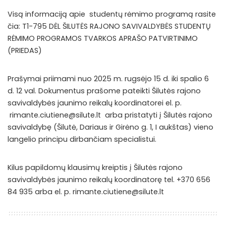
Visą informaciją apie studentų rėmimo programą rasite
čia:
T1-795 DĖL ŠILUTĖS RAJONO SAVIVALDYBĖS STUDENTŲ
RĖMIMO PROGRAMOS TVARKOS APRAŠO PATVIRTINIMO
(PRIEDAS)
Prašymai priimami nuo 2025 m. rugsėjo 15 d. iki spalio 6
d. 12 val. Dokumentus prašome pateikti Šilutės rajono
savivaldybės jaunimo reikalų koordinatorei el. p.
rimante.ciutiene@silute.lt
arba pristatyti į Šilutės rajono
savivaldybę (Šilutė, Dariaus ir Girėno g. 1, I aukštas) vieno
langelio principu dirbančiam specialistui.
Kilus papildomų klausimų kreiptis į Šilutės rajono
savivaldybės jaunimo reikalų koordinatorę tel. +370 656
84 935 arba el. p.
rimante.ciutiene@silute.lt