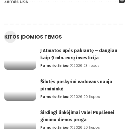
49
Žemės ūkis
KITOS ĮDOMIOS TEMOS
Į Atmatos upės pakrantę – daugiau
kaip 9 mln. eurų investicija
Pamario žinios
2026 23 liepos
Posted
by
Šilutės poskyriui vadovaus nauja
pirmininkė
Pamario žinios
2026 20 liepos
Posted
by
Širdingi linkėjimai Valei Pupšienei
gimimo dienos proga
Pamario žinios
2026 20 liepos