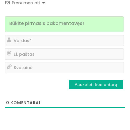
Prenumeruoti
Va
El.
pa
Sv
0
KOMENTARAI