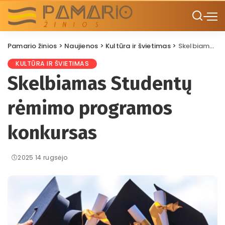
Pamario žinios
>
Naujienos
>
Kultūra ir švietimas
>
Skelbiamas Studentų rėmimo programos konkursas
KULTŪRA IR ŠVIETIMAS
Skelbiamas Studentų
rėmimo programos
konkursas
2025 14 rugsėjo