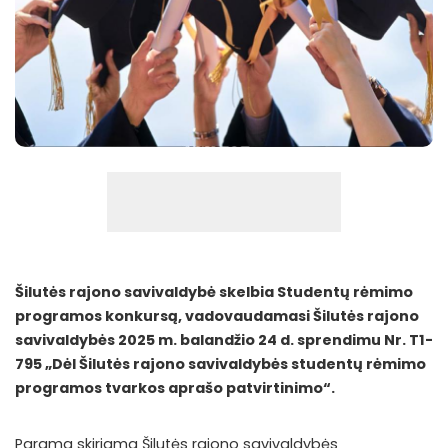
Šilutės rajono savivaldybė skelbia Studentų rėmimo
programos konkursą, vadovaudamasi Šilutės rajono
savivaldybės 2025 m. balandžio 24 d. sprendimu Nr. T1-
795 „Dėl Šilutės rajono savivaldybės studentų rėmimo
programos tvarkos aprašo patvirtinimo“.
Parama skiriama Šilutės rajono savivaldybės