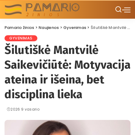
Pamario žinios
>
Naujienos
>
Gyvenimas
>
Šilutiškė Mantvilė Saikevičiūtė: Motyvacija ateina ir išeina, bet disciplina lieka
GYVENIMAS
Šilutiškė Mantvilė
Saikevičiūtė: Motyvacija
ateina ir išeina, bet
disciplina lieka
2026 9 vasario