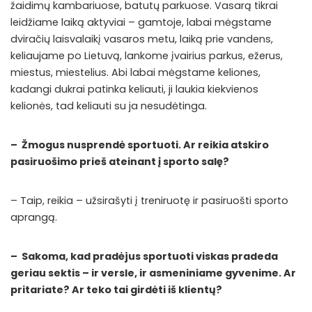
žaidimų kambariuose, batutų parkuose. Vasarą tikrai
leidžiame laiką aktyviai – gamtoje, labai mėgstame
dviračių laisvalaikį vasaros metu, laiką prie vandens,
keliaujame po Lietuvą, lankome įvairius parkus, ežerus,
miestus, miestelius. Abi labai mėgstame keliones,
kadangi dukrai patinka keliauti, ji laukia kiekvienos
kelionės, tad keliauti su ja nesudėtinga.
– Žmogus nusprendė sportuoti. Ar reikia atskiro
pasiruošimo prieš ateinant į sporto salę?
– Taip, reikia – užsirašyti į treniruotę ir pasiruošti sporto
aprangą.
– Sakoma, kad pradėjus sportuoti viskas pradeda
geriau sektis – ir versle, ir asmeniniame gyvenime. Ar
pritariate? Ar teko tai girdėti iš klientų?