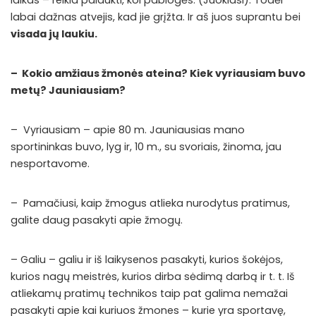
labai dažnas atvejis, kad jie grįžta. Ir aš juos suprantu bei
visada jų laukiu.
– Kokio amžiaus žmonės ateina? Kiek vyriausiam buvo
metų? Jauniausiam?
– Vyriausiam – apie 80 m. Jauniausias mano
sportininkas buvo, lyg ir, 10 m., su svoriais, žinoma, jau
nesportavome.
– Pamačiusi, kaip žmogus atlieka nurodytus pratimus,
galite daug pasakyti apie žmogų.
– Galiu – galiu ir iš laikysenos pasakyti, kurios šokėjos,
kurios nagų meistrės, kurios dirba sėdimą darbą ir t. t. Iš
atliekamų pratimų technikos taip pat galima nemažai
pasakyti apie kai kuriuos žmones – kurie yra sportavę,