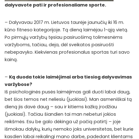
dalyvavote pati ir profesionaliame sporte.
– Dalyvavau 2017 m. Lietuvos taurėje jaunučių iki 16 m.
kūno fitneso kategorijoje. Tą dieną laimėjau 1-ąją vietą.
Po pirmųjų varžybų tęsiau pasiruošimą tolimesnėms
varžyboms, tačiau, deja, dėl sveikatos pasiruošti
nebepavyko. Kiekvienas profesionalus sportas turi savo
kainą.
–
Ką duoda tokie laimėjimai arba tiesiog dalyvavimas
varžybose?
Iš psichologinės pusės laimėjimas gali duoti labai daug,
bet šios temos net neliesiu (juokiasi). Man asmeniškai tą
dieną jis davė daug – sau ir kitiems kažką įrodžiau
(juokiasi). Tačiau šiandien tai man nebeturi jokios
reikšmės. Esu be galo dėkinga už pačią patirtį – joje
išmokau dalykų, kurių nemoko joks universitetas, bet kurie
kasdien labai reikalingi mano darbe, padedant klientams