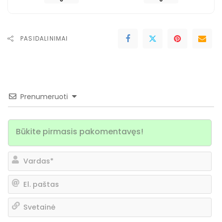
PASIDALINIMAI
Prenumeruoti
Va
El.
pa
Sv