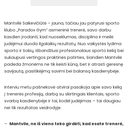
Mantvilė Saikevičiūtė – jauna, tačiau jau patyrusi sporto
klubo „Paradox Gym” asmeninė trenerė, savo darbu
kasdien įrodanti, kad nuoseklumas, disciplina ir meilė
judėjimui duoda ilgalaikių rezultatų. Nuo vaikystės lydima
sporto ir šokių, išbandžiusi profesionalaus sporto kelią bei
sukaupusi vertingos praktinės patirties, šiandien Mantvilė
padeda žmonėms ne tik keisti kūną, bet ir atrasti geresnę
savijautą, pasitikėjimą savimi bei balansą kasdienybėje.
Interviu metu pašnekovė atvirai pasakoja apie savo kelią
į trenerės profesiją, darbą su skirtingais klientais, sporto
svarbą kasdienybėje ir tai, kodėl judėjimas – tai daugiau
nei tik rezultatas veidrodyje.
–
Mantvile
, ne iš vieno teko girdėti, kad esate trenerė,