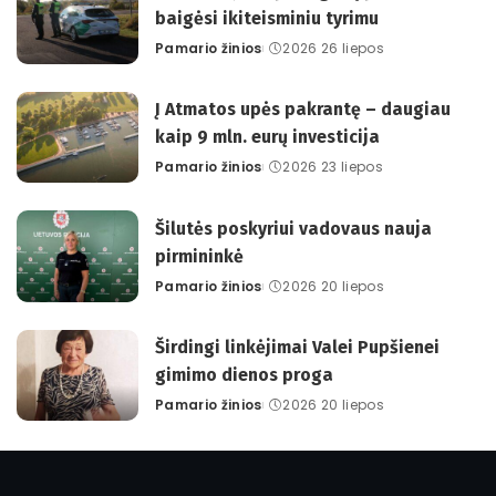
baigėsi ikiteisminiu tyrimu
Pamario žinios
2026 26 liepos
Posted
by
Į Atmatos upės pakrantę – daugiau
kaip 9 mln. eurų investicija
Pamario žinios
2026 23 liepos
Posted
by
Šilutės poskyriui vadovaus nauja
pirmininkė
Pamario žinios
2026 20 liepos
Posted
by
Širdingi linkėjimai Valei Pupšienei
gimimo dienos proga
Pamario žinios
2026 20 liepos
Posted
by