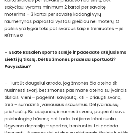
sakyčiau: vyrams minimum 2 kartai per savaitę,
moterims – 3 kartai per savaitę kadangi vyrų
raumenynas paprastai vystosi greičiau nei moterų. O
poilsis yra lygiai toks pat svarbus kaip ir treniruotės – jis
BŪTINAS!
– Esate kasdien sporto salėje ir padedate atėjusiems
siekti jų tikslų. Dėl ko žmonės pradeda sportuoti?
Pavyzdžiui?
– Turbūt daugeliui atrodo, jog žmonės čia ateina tik
nusimesti svorį, bet žmonės pas mane ateina su įvairiais
tikslais. Vieni – pagerinti savijautą, kiti – priaugti svorio,
treti – sumažinti įvairiausius skausmus. Dėl įvairiausių
priežasčių. Be abejonės, ir numesti svorio, pagerinti savo
psichologinę būseną net tada, kai jiems labai sunku,
išgyvena depresiją – sportas, treniruotės tai padeda
išgyventi. Iš esmės visi ateina su skirtingais tikslais ir atėję