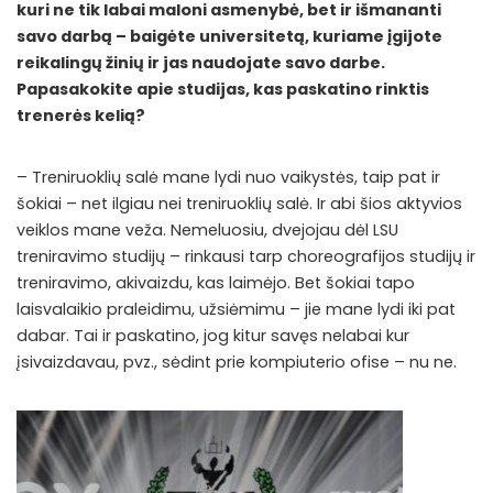
kuri ne tik labai maloni asmenybė, bet ir išmananti
savo darbą – baigėte universitetą, kuriame įgijote
reikalingų žinių ir jas naudojate savo darbe.
Papasakokite apie studijas, kas paskatino rinktis
trenerės kelią?
– Treniruoklių salė mane lydi nuo vaikystės, taip pat ir
šokiai – net ilgiau nei treniruoklių salė. Ir abi šios aktyvios
veiklos mane veža. Nemeluosiu, dvejojau dėl LSU
treniravimo studijų – rinkausi tarp choreografijos studijų ir
treniravimo, akivaizdu, kas laimėjo. Bet šokiai tapo
laisvalaikio praleidimu, užsiėmimu – jie mane lydi iki pat
dabar. Tai ir paskatino, jog kitur savęs nelabai kur
įsivaizdavau, pvz., sėdint prie kompiuterio ofise – nu ne.