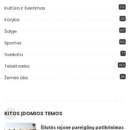
212
Kultūra ir švietimas
36
Kūryba
60
Šalyje
60
Sportas
77
Sveikata
353
Teisėtvarka
49
Žemės ūkis
KITOS ĮDOMIOS TEMOS
Šilutės rajone pareigūnų patikrinimas