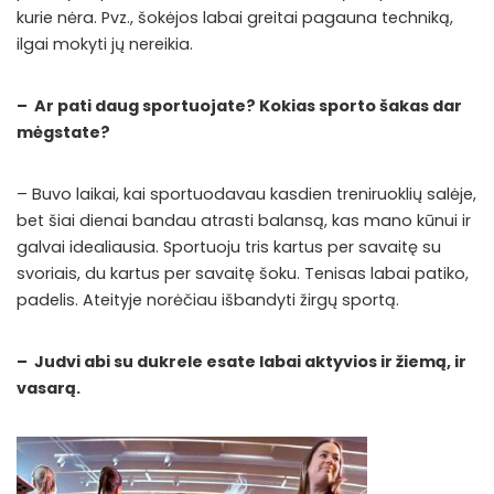
kurie nėra. Pvz., šokėjos labai greitai pagauna techniką,
ilgai mokyti jų nereikia.
– Ar pati daug sportuojate? Kokias sporto šakas dar
mėgstate?
– Buvo laikai, kai sportuodavau kasdien treniruoklių salėje,
bet šiai dienai bandau atrasti balansą, kas mano kūnui ir
galvai idealiausia. Sportuoju tris kartus per savaitę su
svoriais, du kartus per savaitę šoku. Tenisas labai patiko,
padelis. Ateityje norėčiau išbandyti žirgų sportą.
– Judvi abi su dukrele esate labai aktyvios ir žiemą, ir
vasarą.