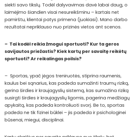
siekti savo tikslų. Todėl dalyvavimas davė labai daug, o
laimėjimo šiandien visai nesureikšminu – kartais net
pamirštu, klientai patys primena (juokiasi). Mano darbo
rezultatai nepriklauso nuo prizinės vietos ant scenos.
– Tai kodėl reikia žmogui sportuoti? Kur ta geros
savijautos priežastis? Kiek kartų per savaitę reikėtų
sportuoti? Ar reikalingas poilsis?
– Sportas, ypač jėgos treniruotės, stiprina raumenis,
kaulus bei sąnarius, kas padeda sumažinti traumų riziką,
gerina širdies ir kraujagyslių sistemą, kas sumažina riziką
susirgti širdies ir kraujagyslių ligomis, pagerina medžiagų
apykaitą, kas padeda kontroliuoti svorį. Be to, sportas
padeda ne tik fizinei būklei – jis padeda ir psichologinei
būsenai, miegui, disciplinai.
Kartų skaičius per savaitę priklauso nuo tikslų, bet