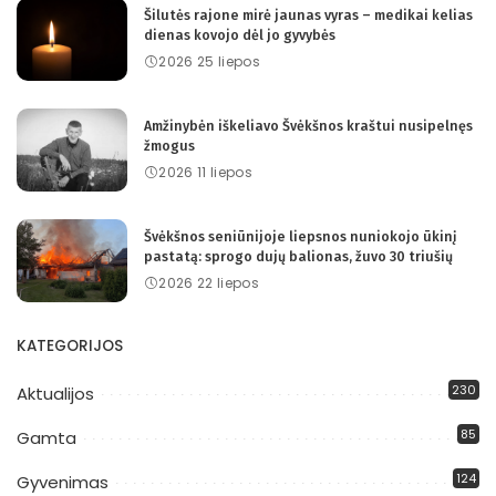
Šilutės rajone mirė jaunas vyras – medikai kelias
dienas kovojo dėl jo gyvybės
2026 25 liepos
Amžinybėn iškeliavo Švėkšnos kraštui nusipelnęs
žmogus
2026 11 liepos
Švėkšnos seniūnijoje liepsnos nuniokojo ūkinį
pastatą: sprogo dujų balionas, žuvo 30 triušių
2026 22 liepos
KATEGORIJOS
230
Aktualijos
85
Gamta
124
Gyvenimas