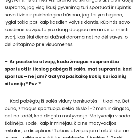
supranta, jog visą likusį gyvenimą turi sportuoti ir rūpintis
savo fizine ir psichologine būsena, jog tai yra higiena,
lygiai tokia pati kaip kasdien valytis dantis. Rūpintis savo
kasdiene savijauta yra daug daugiau nei amžinai mesti
svorį, kas šiai dienai dažnai daroma net ne dėl savęs, o
dėl pritapimo prie visuomenės.
– Ar pasitaiko atvejų, kada žmogus nusprendžia
sportuoti ir tiesiog pabėga iš salės, mat supranta, kad
sportas – ne jam? Gal yra pasitaikę kokių kuriozinių
situacijų? Pvz.?
– Kad pabėgtų iš salės vidury treniruotės – tikrai ne. Bet
būna, žmogus sportuoja, siekia tikslo 1–2 mėn. ir dingsta,
bet ne todėl, kad dingsta motyvacija. Motyvacija visada
šokinėja. Todėl, kaip ir minėjau, čia ne motyvacijos
reikalas, o disciplinos! Tokiais atvejais jam turbūt dar ne
laikas – reikia palaukti, kol pablogės. (Juokiasi). Todėl