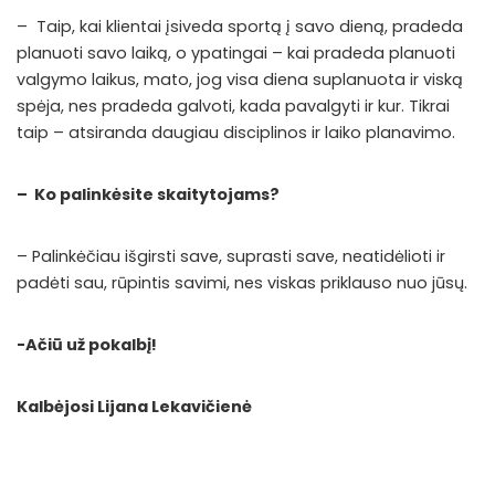
– Taip, kai klientai įsiveda sportą į savo dieną, pradeda
planuoti savo laiką, o ypatingai – kai pradeda planuoti
valgymo laikus, mato, jog visa diena suplanuota ir viską
spėja, nes pradeda galvoti, kada pavalgyti ir kur. Tikrai
taip – atsiranda daugiau disciplinos ir laiko planavimo.
– Ko palinkėsite skaitytojams?
– Palinkėčiau išgirsti save, suprasti save, neatidėlioti ir
padėti sau, rūpintis savimi, nes viskas priklauso nuo jūsų.
-Ačiū už pokalbį!
Kalbėjosi Lijana Lekavičienė