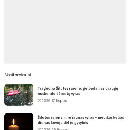
Skaitomiausi
Tragedija Šilutės rajone: gelbėdamas draugę
nuskendo 42 metų vyras
2026 17 liepos
Šilutės rajone mirė jaunas vyras – medikai kelias
dienas kovojo dėl jo gyvybės
2026 25 liepos