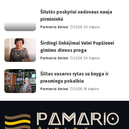
by
Šilutės poskyriui vadovaus nauja
pirmininkė
Pamario žinios
2026 20 liepos
Posted
by
Širdingi linkėjimai Valei Pupšienei
gimimo dienos proga
Pamario žinios
2026 20 liepos
Posted
by
Šiltas vasaros rytas su knyga ir
prasmingu pokalbiu
Pamario žinios
2026 18 liepos
Posted
by