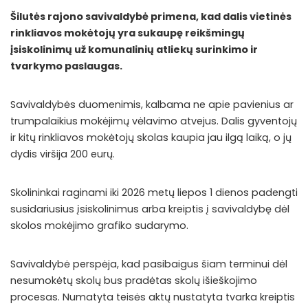
Šilutės rajono savivaldybė primena, kad dalis vietinės
rinkliavos mokėtojų yra sukaupę reikšmingų
įsiskolinimų už komunalinių atliekų surinkimo ir
tvarkymo paslaugas.
Savivaldybės duomenimis, kalbama ne apie pavienius ar
trumpalaikius mokėjimų vėlavimo atvejus. Dalis gyventojų
ir kitų rinkliavos mokėtojų skolas kaupia jau ilgą laiką, o jų
dydis viršija 200 eurų.
Skolininkai raginami iki 2026 metų liepos 1 dienos padengti
susidariusius įsiskolinimus arba kreiptis į savivaldybę dėl
skolos mokėjimo grafiko sudarymo.
Savivaldybė perspėja, kad pasibaigus šiam terminui dėl
nesumokėtų skolų bus pradėtas skolų išieškojimo
procesas. Numatyta teisės aktų nustatyta tvarka kreiptis