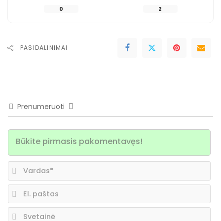
0
2
PASIDALINIMAI
Prenumeruoti
Va
El.
pa
Sv