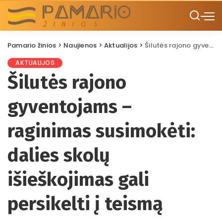
Pamario žinios
>
Naujienos
>
Aktualijos
>
Šilutės rajono gyventojams – raginimas susimokėti: dalies skolų išieškojimas gali persikelti į teismą
AKTUALIJOS
Šilutės rajono
gyventojams –
raginimas susimokėti:
dalies skolų
išieškojimas gali
persikelti į teismą