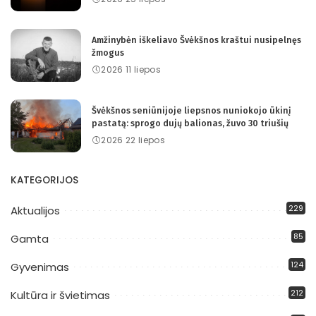
Amžinybėn iškeliavo Švėkšnos kraštui nusipelnęs
žmogus
2026 11 liepos
Švėkšnos seniūnijoje liepsnos nuniokojo ūkinį
pastatą: sprogo dujų balionas, žuvo 30 triušių
2026 22 liepos
KATEGORIJOS
229
Aktualijos
85
Gamta
124
Gyvenimas
212
Kultūra ir švietimas