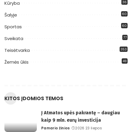
36
Kūryba
60
Šalyje
60
Sportas
77
Sveikata
353
Teisėtvarka
49
Žemės ūkis
KITOS ĮDOMIOS TEMOS
Į Atmatos upės pakrantę – daugiau
kaip 9 mln. eurų investicija
Pamario žinios
2026 23 liepos
Posted