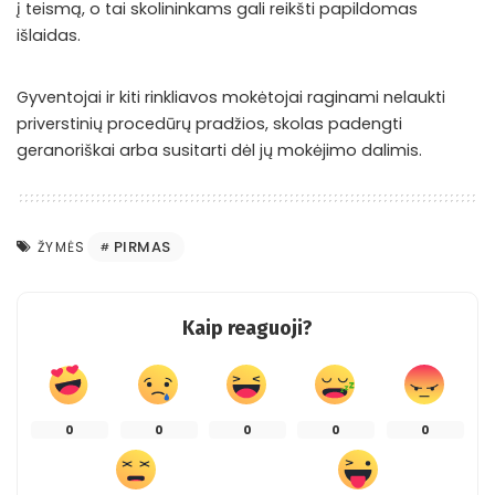
į teismą, o tai skolininkams gali reikšti papildomas
išlaidas.
Gyventojai ir kiti rinkliavos mokėtojai raginami nelaukti
priverstinių procedūrų pradžios, skolas padengti
geranoriškai arba susitarti dėl jų mokėjimo dalimis.
PIRMAS
ŽYMĖS
Kaip reaguoji?
0
0
0
0
0