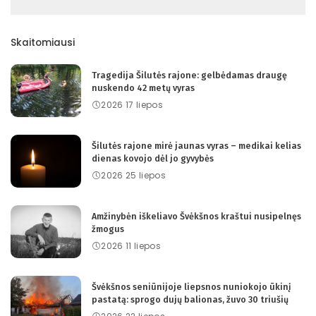
Skaitomiausi
Tragedija Šilutės rajone: gelbėdamas draugę
nuskendo 42 metų vyras
2026 17 liepos
Šilutės rajone mirė jaunas vyras – medikai kelias
dienas kovojo dėl jo gyvybės
2026 25 liepos
Amžinybėn iškeliavo Švėkšnos kraštui nusipelnęs
žmogus
2026 11 liepos
Švėkšnos seniūnijoje liepsnos nuniokojo ūkinį
pastatą: sprogo dujų balionas, žuvo 30 triušių