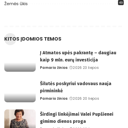
49
Žemės ūkis
KITOS ĮDOMIOS TEMOS
Į Atmatos upės pakrantę – daugiau
kaip 9 mln. eurų investicija
Pamario žinios
2026 23 liepos
Posted
by
Šilutės poskyriui vadovaus nauja
pirmininkė
Pamario žinios
2026 20 liepos
Posted
by
Širdingi linkėjimai Valei Pupšienei
gimimo dienos proga