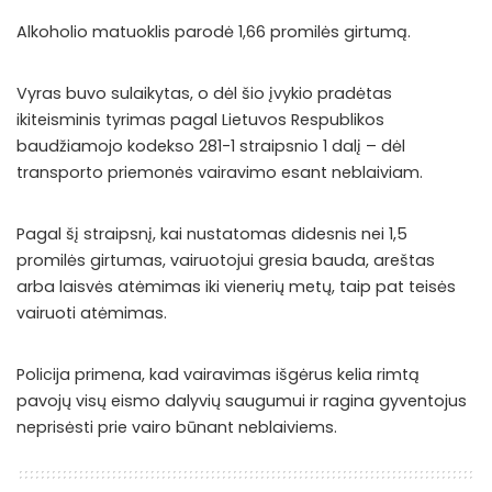
Alkoholio matuoklis parodė 1,66 promilės girtumą.
Vyras buvo sulaikytas, o dėl šio įvykio pradėtas
ikiteisminis tyrimas pagal Lietuvos Respublikos
baudžiamojo kodekso 281-1 straipsnio 1 dalį – dėl
transporto priemonės vairavimo esant neblaiviam.
Pagal šį straipsnį, kai nustatomas didesnis nei 1,5
promilės girtumas, vairuotojui gresia bauda, areštas
arba laisvės atėmimas iki vienerių metų, taip pat teisės
vairuoti atėmimas.
Policija primena, kad vairavimas išgėrus kelia rimtą
pavojų visų eismo dalyvių saugumui ir ragina gyventojus
neprisėsti prie vairo būnant neblaiviems.