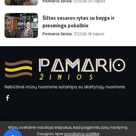
Pamario žinios
2026 20 liepos
Posted
by
Šiltas vasaros rytas su knyga ir
prasmingu pokalbiu
Pamario žinios
2026 18 liepos
Posted
by
Nebūtinai mūsų nuomonė sutampa su skaitytojų nuomone.
Mūsų svetainė naudoja slapukus, kad pagerintu jūsų naršymą.
Daugiau apie
privatumo politiką