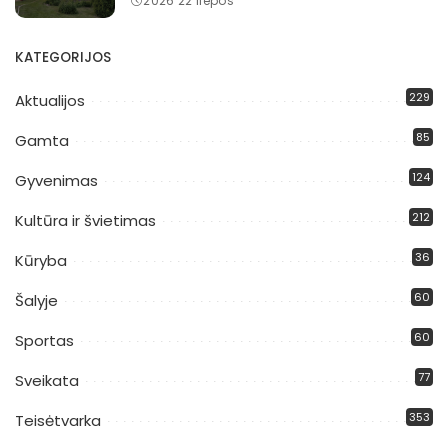
2026 22 liepos
KATEGORIJOS
229
Aktualijos
85
Gamta
124
Gyvenimas
212
Kultūra ir švietimas
36
Kūryba
60
Šalyje
60
Sportas
77
Sveikata
353
Teisėtvarka