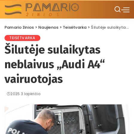
Pamario žinios
>
Naujienos
>
Teisėtvarka
>
Šilutėje sulaikytas neblaivus „Audi A4“ vairuotojas
TEISĖTVARKA
Šilutėje sulaikytas
neblaivus „Audi A4“
vairuotojas
2025 3 lapkričio