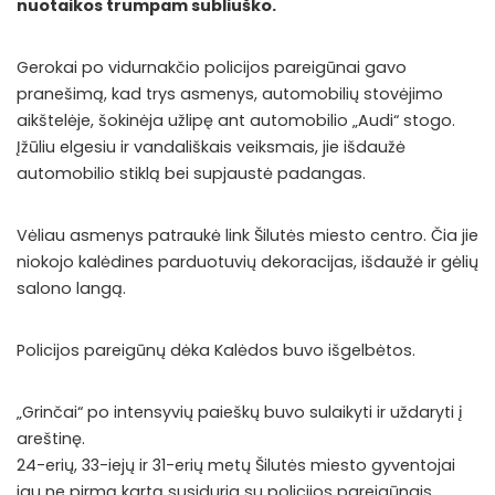
nuotaikos trumpam subliuško.
Gerokai po vidurnakčio policijos pareigūnai gavo
pranešimą, kad trys asmenys, automobilių stovėjimo
aikštelėje, šokinėja užlipę ant automobilio „Audi“ stogo.
Įžūliu elgesiu ir vandališkais veiksmais, jie išdaužė
automobilio stiklą bei supjaustė padangas.
Vėliau asmenys patraukė link Šilutės miesto centro. Čia jie
niokojo kalėdines parduotuvių dekoracijas, išdaužė ir gėlių
salono langą.
Policijos pareigūnų dėka Kalėdos buvo išgelbėtos.
„Grinčai“ po intensyvių paieškų buvo sulaikyti ir uždaryti į
areštinę.
24-erių, 33-iejų ir 31-erių metų Šilutės miesto gyventojai
jau ne pirmą kartą susiduria su policijos pareigūnais.