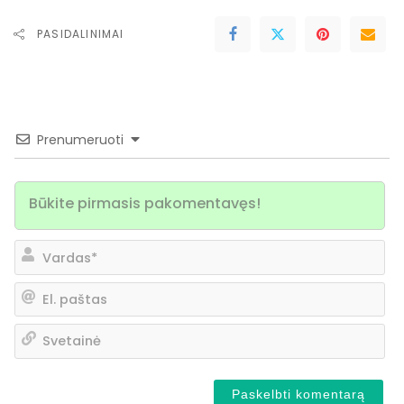
PASIDALINIMAI
Prenumeruoti
Va
El.
pa
Sv