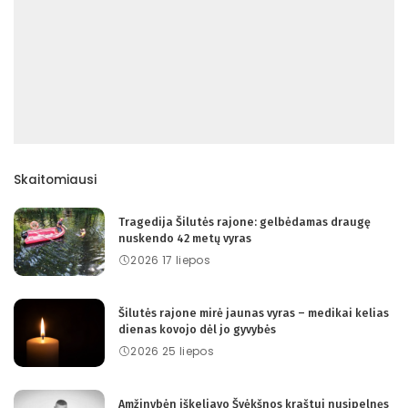
Skaitomiausi
Tragedija Šilutės rajone: gelbėdamas draugę
nuskendo 42 metų vyras
2026 17 liepos
Šilutės rajone mirė jaunas vyras – medikai kelias
dienas kovojo dėl jo gyvybės
2026 25 liepos
Amžinybėn iškeliavo Švėkšnos kraštui nusipelnęs