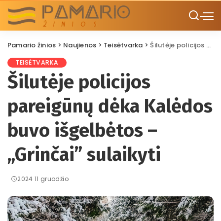
Pamario žinios
>
Naujienos
>
Teisėtvarka
>
Šilutėje policijos pareigūnų dėka Kalėdos buvo išgelbėtos – „Grinčai” sulaikyti
TEISĖTVARKA
Šilutėje policijos
pareigūnų dėka Kalėdos
buvo išgelbėtos –
„Grinčai” sulaikyti
2024 11 gruodžio