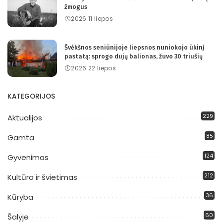
žmogus
2026 11 liepos
Švėkšnos seniūnijoje liepsnos nuniokojo ūkinį
pastatą: sprogo dujų balionas, žuvo 30 triušių
2026 22 liepos
KATEGORIJOS
229
Aktualijos
85
Gamta
124
Gyvenimas
212
Kultūra ir švietimas
36
Kūryba
60
Šalyje