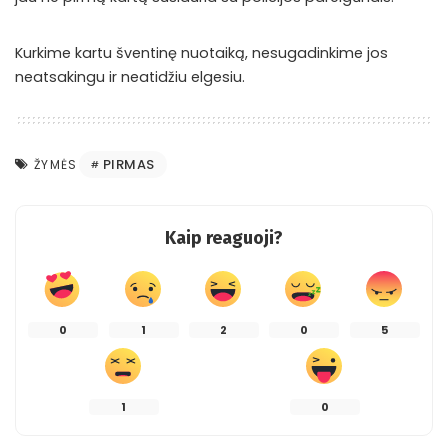
Kurkime kartu šventinę nuotaiką, nesugadinkime jos
neatsakingu ir neatidžiu elgesiu.
PIRMAS
ŽYMĖS
Kaip reaguoji?
0
1
2
0
5
1
0