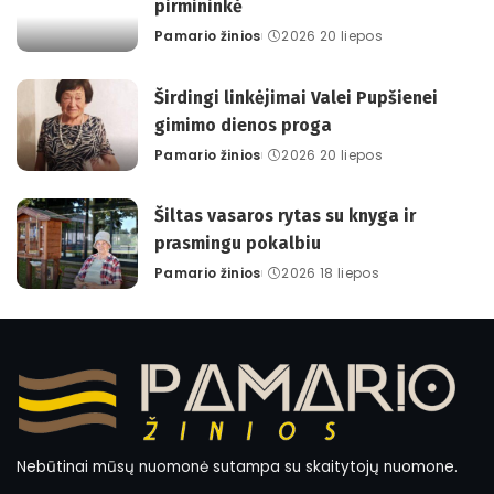
pirmininkė
Pamario žinios
2026 20 liepos
Posted
by
Širdingi linkėjimai Valei Pupšienei
gimimo dienos proga
Pamario žinios
2026 20 liepos
Posted
by
Šiltas vasaros rytas su knyga ir
prasmingu pokalbiu
Pamario žinios
2026 18 liepos
Posted
by
Nebūtinai mūsų nuomonė sutampa su skaitytojų nuomone.