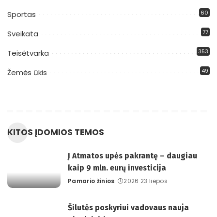
60
Sportas
77
Sveikata
353
Teisėtvarka
49
Žemės ūkis
KITOS ĮDOMIOS TEMOS
Į Atmatos upės pakrantę – daugiau
kaip 9 mln. eurų investicija
Pamario žinios
2026 23 liepos
Posted
by
Šilutės poskyriui vadovaus nauja