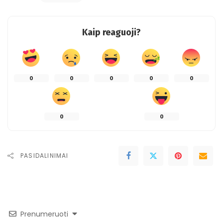
Kaip reaguoji?
0
0
0
0
0
0
0
PASIDALINIMAI
Prenumeruoti