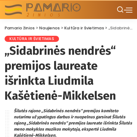
Pamario žinios
>
Naujienos
>
Kultūra ir švietimas
>
„Sidabrinės nendrės“ premijos laureate išrinkta Liudmila Kašėtienė-Mikkelsen
KULTŪRA IR ŠVIETIMAS
„Sidabrinės nendrės“
premijos laureate
išrinkta Liudmila
Kašėtienė-Mikkelsen
Šilutės rajono „Sidabrinės nendrės“ premijos komiteto
nutarimu už ypatingus darbus ir nuopelnus garsinat Šilutės
rajoną „Sidabrinės nendrės“ premijos laureate išrinkta Šilutės
meno mokyklos muzikos mokytoja, ekspertė Liudmila
Kašėtienė-Mikkelsen.