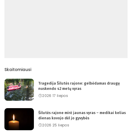
Skaitomiausi
Tragedija Šilutės rajone: gelbėdamas draugę
nuskendo 42 metų vyras
2026 17 liepos
Šilutės rajone mirė jaunas vyras – medikai kelias
dienas kovojo dėl jo gyvybės
2026 25 liepos