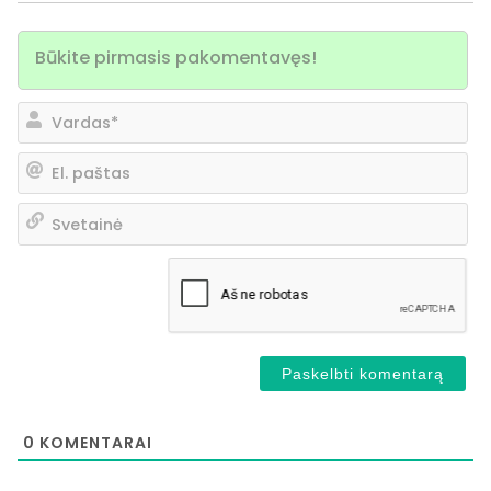
Va
El.
pa
Sv
0
KOMENTARAI