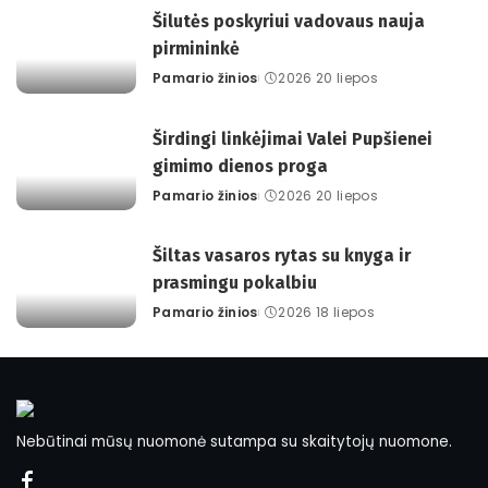
Šilutės poskyriui vadovaus nauja
pirmininkė
Pamario žinios
2026 20 liepos
Posted
by
Širdingi linkėjimai Valei Pupšienei
gimimo dienos proga
Pamario žinios
2026 20 liepos
Posted
by
Šiltas vasaros rytas su knyga ir
prasmingu pokalbiu
Pamario žinios
2026 18 liepos
Posted
by
Nebūtinai mūsų nuomonė sutampa su skaitytojų nuomone.