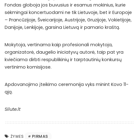
Fondas globoja jos buvusius ir esamus mokinius, kurie
sėkmingai koncertuodami ne tik Lietuvoje, bet ir Europoje
– Prancūzijoje, Šveicarijoje, Austrijoje, Gruzijoje, Vokietijoje,
Danijoje, Lenkijoje, garsina Lietuvą ir pamario kraštą.
Mokytoja, vertinama kaip profesionali mokytoja,
organizatorė, daugelio iniciatyvų autorė, taip pat yra
kviečiama dirbti respublikinių ir tarptautinių konkursų
vertinimo komisijose.
Apdovanojimo įteikimo ceremonija vyks minint Kovo 11-
ąją.
Silute.lt
PIRMAS
ŽYMĖS