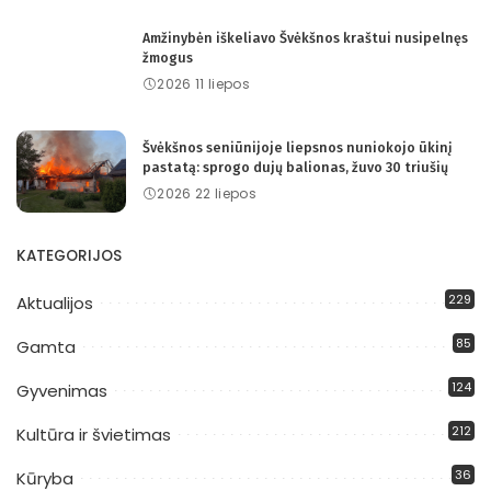
Amžinybėn iškeliavo Švėkšnos kraštui nusipelnęs
žmogus
2026 11 liepos
Švėkšnos seniūnijoje liepsnos nuniokojo ūkinį
pastatą: sprogo dujų balionas, žuvo 30 triušių
2026 22 liepos
KATEGORIJOS
229
Aktualijos
85
Gamta
124
Gyvenimas
212
Kultūra ir švietimas
36
Kūryba