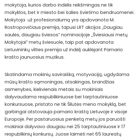
mokytoja, kurios darbo indėlis reikšmingas ne tik
mokyklos, bet ir miesto bei šalies švietimo bendruomenei.
Mokytoja už profesionalumą yra apdovanota M.
Rostropovičiaus premija, tapusi LRT akcijos „Daugiau
saulės, daugiau šviesos” nominacijoje „Šviesiausi metų
Mokytojai” metų šviesuole, taip pat apdovanota
Lietuvininkų vilties premija už indėlį auklėjant Pamario
krašto jaunuosius muzikus.
Skatindama mokinių saviraišką, motyvaciją, ugdydama
mūsų krašto sąmoningas, atsakingas, brandžias
asmenybes, kiekvienais metais su mokiniais
dalyvaudama respublikiniuose bei tarptautiniuose
konkursuose, pristato ne tik Šilutės meno mokyklą, bet
garbingai atstovauja pamario kraštą Lietuvoje ir visoje
Europoje. Per pastaruosius penketą metų jos paruošti
mokiniai dalyvavo daugiau nei 25 tarptautiniuose ir 17
respublikinių konkursų. Juose laimėti net 65 laureatų