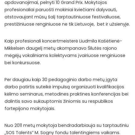
apdovanojimai, pelnyti 10 Grand Prix. Mokytojos
profesionaliai paruošti mokiniai kviečiami dalyvauti,
atstovaujant mūsų šalį tarptautiniuose festivaliuose,
prestižiniuose renginiuose ne tik Lietuvoje, bet ir užsienyje.
Kaip profesionali koncertmeisterė Liudmila Kašėtienė-
Mikkelsen daugelį metų akompanavo Šilutės rajono
mėgėjų vokaliniams kolektyvams įvairiuose renginiuose
bei konkursuose.
Per daugiau kaip 30 pedagoginio darbo metų įgyta
darbo patirtis suteikė impulsą organizuoti kvalifikacijos
kėlimo seminarus, metodines praktines konferencijas bei
dalintis savo sukauptomis žiniomis su respublikos
fortepijono mokytojais.
Nuo 2011 metų mokytoja bendradarbiauja su tarptautiniu
„SOS Talents” M. Sogny fondu talentingiems vaikams.