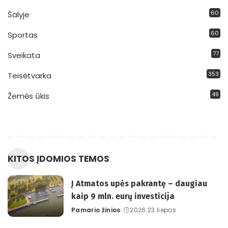
60
Šalyje
60
Sportas
77
Sveikata
353
Teisėtvarka
49
Žemės ūkis
KITOS ĮDOMIOS TEMOS
Į Atmatos upės pakrantę – daugiau
kaip 9 mln. eurų investicija
Pamario žinios
2026 23 liepos
Posted
by