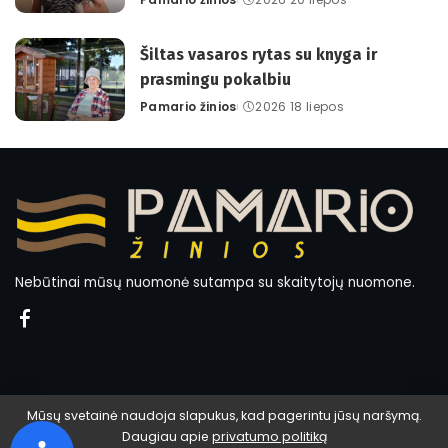
Posted
by
Šiltas vasaros rytas su knyga ir
prasmingu pokalbiu
Pamario žinios
2026 18 liepos
Posted
by
Nebūtinai mūsų nuomonė sutampa su skaitytojų nuomone.
Mūsų svetainė naudoja slapukus, kad pagerintu jūsų naršymą.
Daugiau apie
privatumo politiką