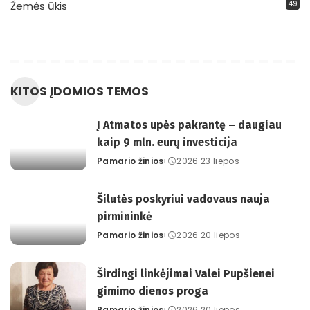
49
Žemės ūkis
KITOS ĮDOMIOS TEMOS
Į Atmatos upės pakrantę – daugiau
kaip 9 mln. eurų investicija
Pamario žinios
2026 23 liepos
Posted
by
Šilutės poskyriui vadovaus nauja
pirmininkė
Pamario žinios
2026 20 liepos
Posted
by
Širdingi linkėjimai Valei Pupšienei
gimimo dienos proga
Pamario žinios
2026 20 liepos