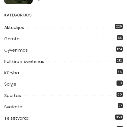
KATEGORIJOS
229
Aktualijos
85
Gamta
124
Gyvenimas
212
Kultūra ir švietimas
36
Kūryba
60
Šalyje
60
Sportas
77
Sveikata
353
Teisėtvarka