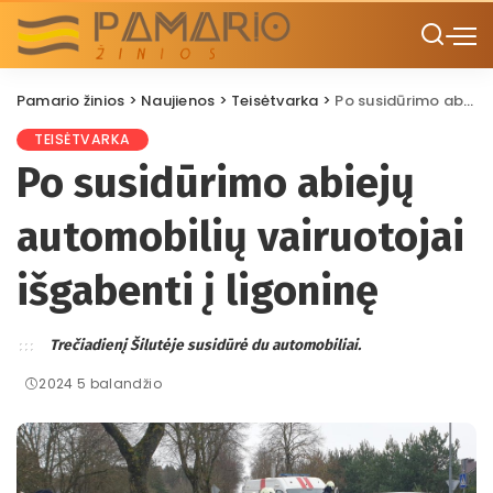
Pamario žinios
>
Naujienos
>
Teisėtvarka
>
Po susidūrimo abiejų automobilių vairuotojai išgabenti į ligoninę
TEISĖTVARKA
Po susidūrimo abiejų
automobilių vairuotojai
išgabenti į ligoninę
Trečiadienį Šilutėje susidūrė du automobiliai.
2024 5 balandžio