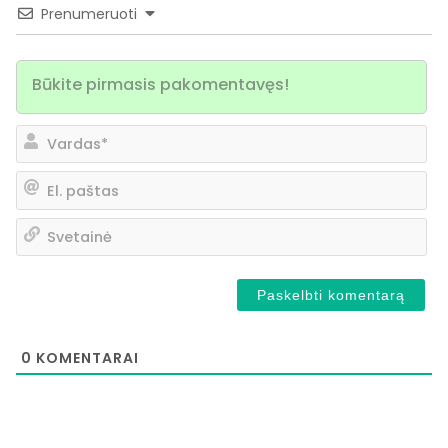
Prenumeruoti
Va
El.
pa
Sv
0
KOMENTARAI