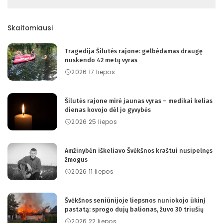
Skaitomiausi
Tragedija Šilutės rajone: gelbėdamas draugę
nuskendo 42 metų vyras
2026 17 liepos
Šilutės rajone mirė jaunas vyras – medikai kelias
dienas kovojo dėl jo gyvybės
2026 25 liepos
Amžinybėn iškeliavo Švėkšnos kraštui nusipelnęs
žmogus
2026 11 liepos
Švėkšnos seniūnijoje liepsnos nuniokojo ūkinį
pastatą: sprogo dujų balionas, žuvo 30 triušių
2026 22 liepos