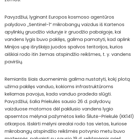
Pavyzdžiui, lyginant Europos kosmoso agentūros
palydovo „
Sentinel-1“
mikrobangų vaizdus iš Kartenos
apylinkių gruodžio viduryje ir gruodžio pabaigoje, kai
vandens lygis buvo pakilęs, galima pamatyti, kad aplink
Minijos upę išryškėja juodos spalvos teritorijos, kurios
aiškiai rodo itin žemas atspindžio reikšmes, t. y. vandens
paviršių.
Remiantis šiais duomenimis galima nustatyti, kokį plotą
užima pakilęs vanduo, kokioms infrastruktūroms
keliamas pavojus, kada vanduo pradeda slūgti.
Pavyzdžiui, šalia Priekulės sausio 26 d. palydovų
vaizduose matomos dėl pakilusio vandens lygio
apsemtos mėlynai pažymėtos kelio Šilutė–Priekulė (KK141)
atkarpos. Išskirti mėlyni arealai rodo tas vietas, kuriose
mikrobangų atspindžio reikšmės potvynio metu buvo
mažesnės, palyginti su sausio 19 d. reikšmėmis prieš