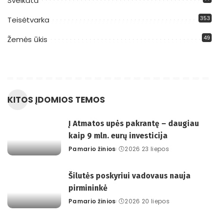
Sveikata
353
Teisėtvarka
49
Žemės ūkis
KITOS ĮDOMIOS TEMOS
Į Atmatos upės pakrantę – daugiau
kaip 9 mln. eurų investicija
Pamario žinios
2026 23 liepos
Posted
by
Šilutės poskyriui vadovaus nauja
pirmininkė
Pamario žinios
2026 20 liepos
Posted
by