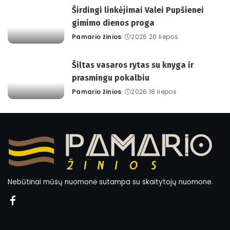
Širdingi linkėjimai Valei Pupšienei
gimimo dienos proga
Pamario žinios
2026 20 liepos
Posted
by
Šiltas vasaros rytas su knyga ir
prasmingu pokalbiu
Pamario žinios
2026 18 liepos
Posted
by
Nebūtinai mūsų nuomonė sutampa su skaitytojų nuomone.