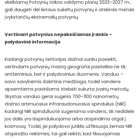
skelbiamą Potvynių rizikos valdymo planą 2023–2027 m.,
gali daugėti dėl lietaus sukeltų potvynių ir atskirais metais
įvykstančių ekstremalių potvynių.
Vertinant potvynius nepakeičiamas įrankis –
palydovinė informacija
Kadangi potvynių teritorijas dažnai sunku pasiekti,
vertindami potvynių mastą geografai pasitelkia ne tik
antžeminius, bet ir palydovinius duomenis. Vanduo –
savo savybėmis išskirtinė medžiaga, todėl vandens
apsemtiems paviršiams stebėti sukurta įvairių metodų.
Skystas vanduo gerai sugeria 700–1100 nanometrų
dažnio artimuosius infraraudonuosius spindulius (NIR).
Kadangi NIR spinduliuotė sugeriama vandens, tik nedidelė
jos dalis yra išspinduliuojama arba atspindima atgal į
kosmosą. Todėl, jei palydovo jutiklis užfiksuoja žemas NIR
atspindžio reikšmes, tai gali reikšti, kad fiksuojamas