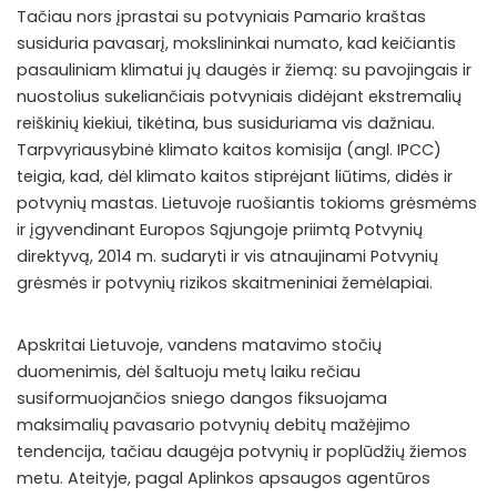
Tačiau nors įprastai su potvyniais Pamario kraštas
susiduria pavasarį, mokslininkai numato, kad keičiantis
pasauliniam klimatui jų daugės ir žiemą: su pavojingais ir
nuostolius sukeliančiais potvyniais didėjant ekstremalių
reiškinių kiekiui, tikėtina, bus susiduriama vis dažniau.
Tarpvyriausybinė klimato kaitos komisija (angl. IPCC)
teigia, kad, dėl klimato kaitos stiprėjant liūtims, didės ir
potvynių mastas. Lietuvoje ruošiantis tokioms grėsmėms
ir įgyvendinant Europos Sąjungoje priimtą Potvynių
direktyvą, 2014 m. sudaryti ir vis atnaujinami Potvynių
grėsmės ir potvynių rizikos skaitmeniniai žemėlapiai.
Apskritai Lietuvoje, vandens matavimo stočių
duomenimis, dėl šaltuoju metų laiku rečiau
susiformuojančios sniego dangos fiksuojama
maksimalių pavasario potvynių debitų mažėjimo
tendencija, tačiau daugėja potvynių ir poplūdžių žiemos
metu. Ateityje, pagal Aplinkos apsaugos agentūros