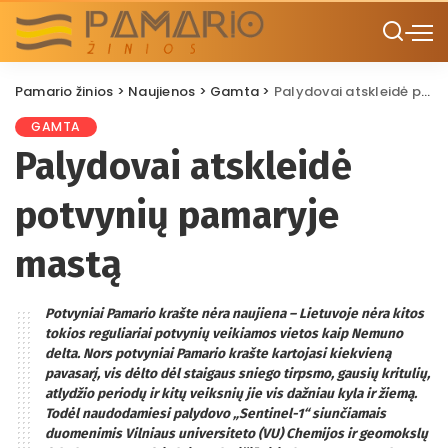
Pamario žinios
>
Naujienos
>
Gamta
>
Palydovai atskleidė potvynių pamaryje mastą
GAMTA
Palydovai atskleidė
potvynių pamaryje
mastą
Potvyniai Pamario krašte nėra naujiena – Lietuvoje nėra kitos
tokios reguliariai potvynių veikiamos vietos kaip Nemuno
delta. Nors potvyniai Pamario krašte kartojasi kiekvieną
pavasarį, vis dėlto dėl staigaus sniego tirpsmo, gausių kritulių,
atlydžio periodų ir kitų veiksnių jie vis dažniau kyla ir žiemą.
Todėl naudodamiesi palydovo „Sentinel-1“ siunčiamais
duomenimis Vilniaus universiteto (VU) Chemijos ir geomokslų