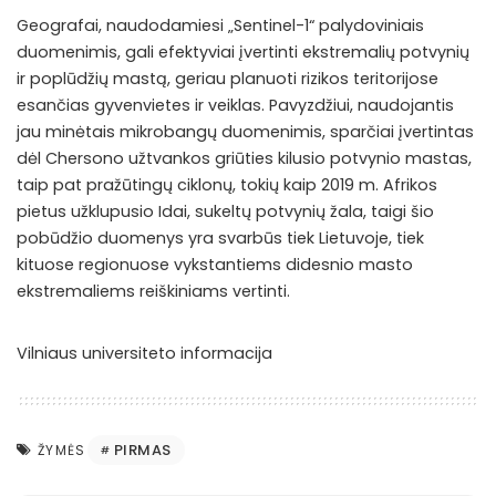
Geografai, naudodamiesi „Sentinel-1“ palydoviniais
duomenimis, gali efektyviai įvertinti ekstremalių potvynių
ir poplūdžių mastą, geriau planuoti rizikos teritorijose
esančias gyvenvietes ir veiklas. Pavyzdžiui, naudojantis
jau minėtais mikrobangų duomenimis, sparčiai įvertintas
dėl Chersono užtvankos griūties kilusio potvynio mastas,
taip pat pražūtingų ciklonų, tokių kaip 2019 m. Afrikos
pietus užklupusio Idai, sukeltų potvynių žala, taigi šio
pobūdžio duomenys yra svarbūs tiek Lietuvoje, tiek
kituose regionuose vykstantiems didesnio masto
ekstremaliems reiškiniams vertinti.
Vilniaus universiteto informacija
PIRMAS
ŽYMĖS