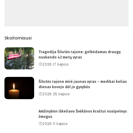
Skaitomiausi
Tragedija Šilutės rajone: gelbėdamas draugę
nuskendo 42 metų vyras
2026 17 liepos
Šilutės rajone mirė jaunas vyras – medikai kelias
dienas kovojo dėl jo gyvybės
2026 25 liepos
Amžinybėn iškeliavo Švėkšnos kraštui nusipelnęs
žmogus
2026 11 liepos