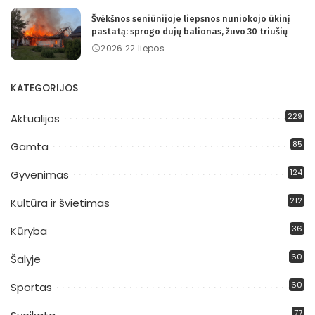
Švėkšnos seniūnijoje liepsnos nuniokojo ūkinį
pastatą: sprogo dujų balionas, žuvo 30 triušių
2026 22 liepos
KATEGORIJOS
229
Aktualijos
85
Gamta
124
Gyvenimas
212
Kultūra ir švietimas
36
Kūryba
60
Šalyje
60
Sportas
77