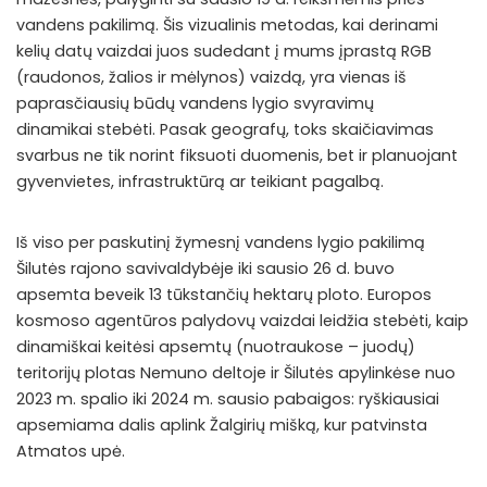
vandens pakilimą. Šis vizualinis metodas, kai derinami
kelių datų vaizdai juos sudedant į mums įprastą RGB
(raudonos, žalios ir mėlynos) vaizdą, yra vienas iš
paprasčiausių būdų vandens lygio svyravimų
dinamikai stebėti. Pasak geografų, toks skaičiavimas
svarbus ne tik norint fiksuoti duomenis, bet ir planuojant
gyvenvietes, infrastruktūrą ar teikiant pagalbą.
Iš viso per paskutinį žymesnį vandens lygio pakilimą
Šilutės rajono savivaldybėje iki sausio 26 d. buvo
apsemta beveik 13 tūkstančių hektarų ploto. Europos
kosmoso agentūros palydovų vaizdai leidžia stebėti, kaip
dinamiškai keitėsi apsemtų (nuotraukose – juodų)
teritorijų plotas Nemuno deltoje ir Šilutės apylinkėse nuo
2023 m. spalio iki 2024 m. sausio pabaigos: ryškiausiai
apsemiama dalis aplink Žalgirių mišką, kur patvinsta
Atmatos upė.