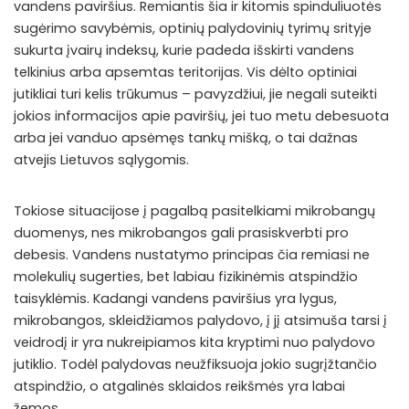
vandens paviršius. Remiantis šia ir kitomis spinduliuotės
sugėrimo savybėmis, optinių palydovinių tyrimų srityje
sukurta įvairų indeksų, kurie padeda išskirti vandens
telkinius arba apsemtas teritorijas. Vis dėlto optiniai
jutikliai turi kelis trūkumus – pavyzdžiui, jie negali suteikti
jokios informacijos apie paviršių, jei tuo metu debesuota
arba jei vanduo apsėmęs tankų mišką, o tai dažnas
atvejis Lietuvos sąlygomis.
Tokiose situacijose į pagalbą pasitelkiami mikrobangų
duomenys, nes mikrobangos gali prasiskverbti pro
debesis. Vandens nustatymo principas čia remiasi ne
molekulių sugerties, bet labiau fizikinėmis atspindžio
taisyklėmis. Kadangi vandens paviršius yra lygus,
mikrobangos, skleidžiamos palydovo, į jį atsimuša tarsi į
veidrodį ir yra nukreipiamos kita kryptimi nuo palydovo
jutiklio. Todėl palydovas neužfiksuoja jokio sugrįžtančio
atspindžio, o atgalinės sklaidos reikšmės yra labai
žemos.