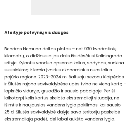
Ateityje potvynių vis daugės
Bendras Nemuno deltos plotas – net 930 kvadratinių
kilometrų, o didžiausia jos dalis išsidėsčiusi Kaliningrado
srityje. Kylantis vanduo apsemia kelius, sodybas, sunkina
susisiekimą ir lemia įvairius ekonominius nuostolius
pajūrio regione. 2023–2024 m. šaltuoju sezonu Klaipėdos
ir Šilutės rajono savivaldybėse upės tvino ne vieną kartą –
lapkričio viduryje, gruodžio ir sausio pabaigoje. Per šį
laikotarpį kelis kartus skelbta ekstremalioji situacija, ne
išimtis ir naujausias vandens lygio pakilimas, kai sausio
25 d. Šilutės savivaldybė dalyje savo teritorijų paskelbė
ekstremaliąją padėtį dėl labai aukšto vandens lygio.