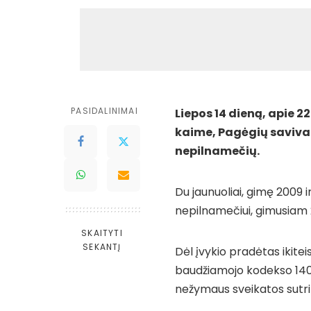
PASIDALINIMAI
Liepos 14 dieną, apie 2
kaime, Pagėgių savival
nepilnamečių.
Du jaunuoliai, gimę 2009 
nepilnamečiui, gimusiam 
SKAITYTI
SEKANTĮ
Dėl įvykio pradėtas ikite
baudžiamojo kodekso 140 s
nežymaus sveikatos sutr