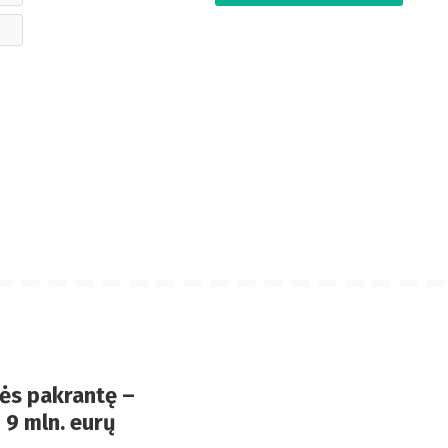
paštas
Svetainė
ės pakrantę –
 9 mln. eurų