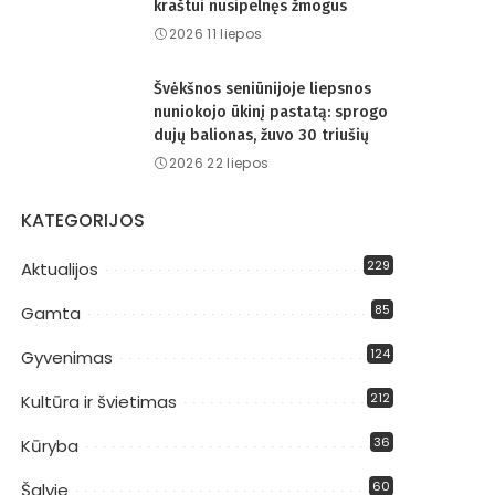
kraštui nusipelnęs žmogus
2026 11 liepos
Švėkšnos seniūnijoje liepsnos
nuniokojo ūkinį pastatą: sprogo
dujų balionas, žuvo 30 triušių
2026 22 liepos
KATEGORIJOS
229
Aktualijos
85
Gamta
124
Gyvenimas
212
Kultūra ir švietimas
36
Kūryba
60
Šalyje