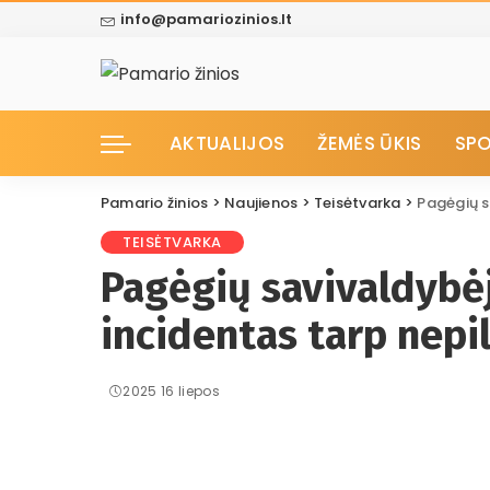
info@pamariozinios.lt
AKTUALIJOS
ŽEMĖS ŪKIS
SP
Pamario žinios
>
Naujienos
>
Teisėtvarka
>
Pagėgių s
TEISĖTVARKA
Pagėgių savivaldybėj
incidentas tarp nep
2025 16 liepos