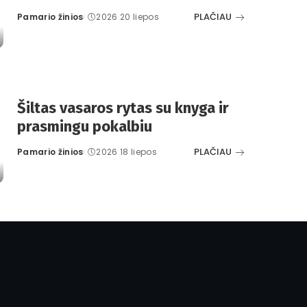
PLAČIAU
Pamario žinios
2026 20 liepos
Posted
by
Šiltas vasaros rytas su knyga ir
prasmingu pokalbiu
PLAČIAU
Pamario žinios
2026 18 liepos
Posted
by