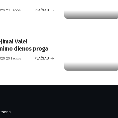
PLAČIAU
026 23 liepos
ėjimai Valei
imimo dienos proga
PLAČIAU
026 20 liepos
omone.