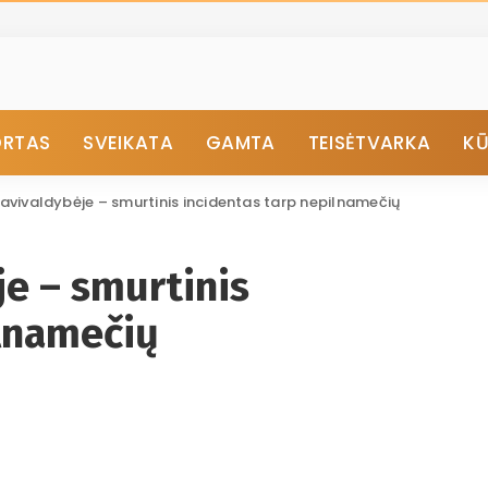
ORTAS
SVEIKATA
GAMTA
TEISĖTVARKA
K
avivaldybėje – smurtinis incidentas tarp nepilnamečių
e – smurtinis
ilnamečių