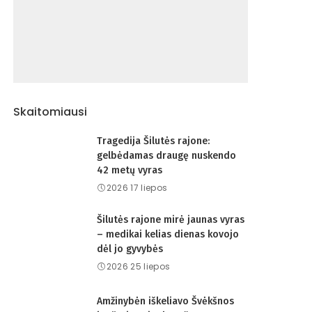
Skaitomiausi
Tragedija Šilutės rajone:
gelbėdamas draugę nuskendo
42 metų vyras
2026 17 liepos
Šilutės rajone mirė jaunas vyras
– medikai kelias dienas kovojo
dėl jo gyvybės
2026 25 liepos
Amžinybėn iškeliavo Švėkšnos