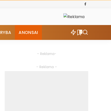
ŪRYBA
ANONSAI
0
– Reklama-
– Reklama –