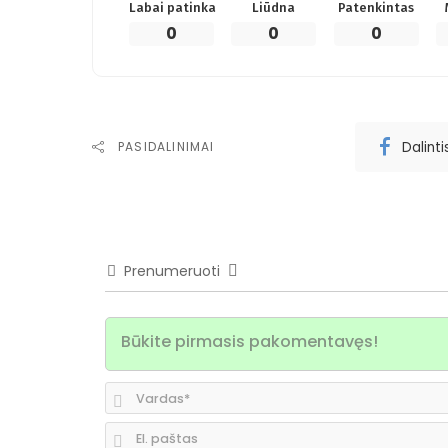
Labai patinka
Liūdna
Patenkintas
0
0
0
Dalint
PASIDALINIMAI
Prenumeruoti