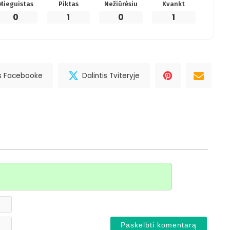
Mieguistas
Piktas
Nežiūrėsiu
Kvankt
0
1
0
1
is Facebooke
Dalintis Tviteryje
Vardas*
El.