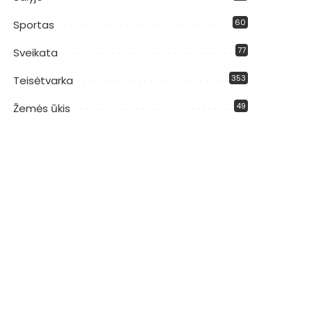
60
Sportas
77
Sveikata
353
Teisėtvarka
49
Žemės ūkis