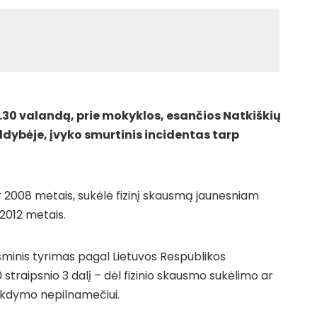
2.30 valandą, prie mokyklos, esančios Natkiškių
dybėje, įvyko smurtinis incidentas tarp
ir 2008 metais, sukėlė fizinį skausmą jaunesniam
2012 metais.
isminis tyrimas pagal Lietuvos Respublikos
traipsnio 3 dalį – dėl fizinio skausmo sukėlimo ar
ikdymo nepilnamečiui.