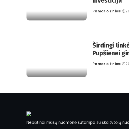
investicija
Pamario žinios
2
Posted
by
Širdingi link
Pupšienei g
Pamario žinios
2
Posted
by
Nebūtinai mūsų nuomonė sutampa su skaitytojų nu