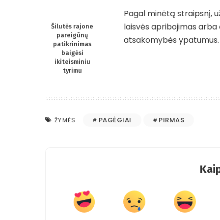
Pagal minėtą straipsnį, už
laisvės apribojimas arba 
Šilutės rajone
pareigūnų
atsakomybės ypatumus.
patikrinimas
baigėsi
ikiteisminiu
tyrimu
PAGĖGIAI
PIRMAS
ŽYMĖS
Kaip